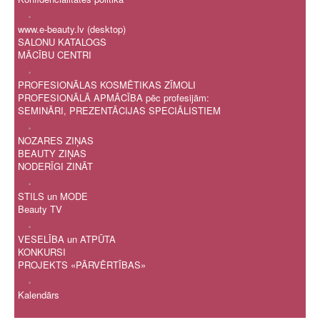
.
www.e-beauty.lv (desktop)
SALONU KATALOGS
MĀCĪBU CENTRI
.
PROFESIONĀLAS KOSMĒTIKAS ZĪMOLI
PROFESIONĀLĀ APMĀCĪBA pēc profesijām:
SEMINĀRI, PREZENTĀCIJAS SPECIĀLISTIEM
.
NOZARES ZIŅAS
BEAUTY ZIŅAS
NODERĪGI ZINĀT
.
STILS un MODE
Beauty TV
.
VESELĪBA un ATPŪTA
KONKURSI
PROJEKTS «PĀRVĒRTĪBAS»
.
Kalendārs