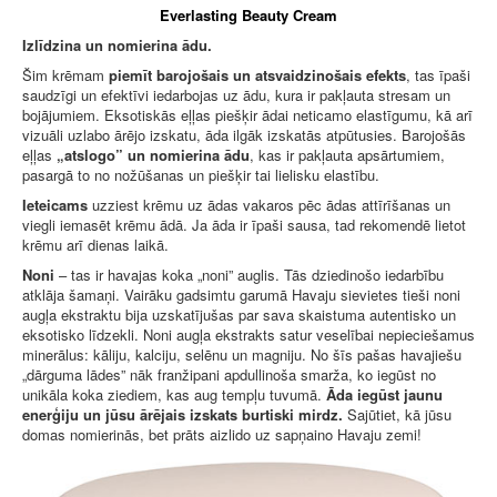
Everlasting Beauty Cream
Izlīdzina un nomierina ādu.
Šim krēmam
piemīt barojošais un atsvaidzinošais efekts
, tas īpaši
saudzīgi un efektīvi iedarbojas uz ādu, kura ir pakļauta stresam un
bojājumiem. Eksotiskās eļļas piešķir ādai neticamo elastīgumu, kā arī
vizuāli uzlabo ārējo izskatu, āda ilgāk izskatās atpūtusies. Barojošās
eļļas
„atslogo” un nomierina ādu
, kas ir pakļauta apsārtumiem,
pasargā to no nožūšanas un piešķir tai lielisku elastību.
Ieteicams
uzziest krēmu uz ādas vakaros pēc ādas attīrīšanas un
viegli iemasēt krēmu ādā. Ja āda ir īpaši sausa, tad rekomendē lietot
krēmu arī dienas laikā.
Noni
– tas ir havajas koka „noni” auglis. Tās dziedinošo iedarbību
atklāja šamaņi. Vairāku gadsimtu garumā Havaju sievietes tieši noni
augļa ekstraktu bija uzskatījušas par sava skaistuma autentisko un
eksotisko līdzekli. Noni augļa ekstrakts satur veselībai nepieciešamus
minerālus: kāliju, kalciju, selēnu un magniju. No šīs pašas havajiešu
„dārguma lādes” nāk franžipani apdullinoša smarža, ko iegūst no
unikāla koka ziediem, kas aug tempļu tuvumā.
Āda iegūst jaunu
enerģiju un jūsu ārējais izskats burtiski mirdz.
Sajūtiet, kā jūsu
domas nomierinās, bet prāts aizlido uz sapņaino Havaju zemi!