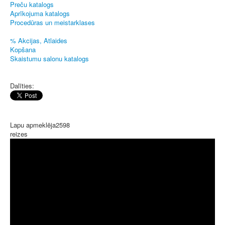
Preču katalogs
Aprīkojuma katalogs
Procedūras un meistarklases
% Akcijas, Atlaides
Kopšana
Skaistumu salonu katalogs
Dalīties:
Lapu apmeklēja
2598
reizes