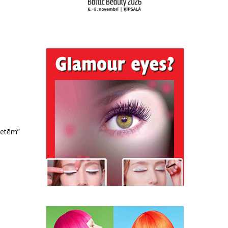
unetēm”