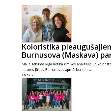
Koloristika pieaugušajiem
Burnusova (Maskava) par
Maija sākumā Rīgā notika ķīmiķes analītiķes un kolorist
autores Jūlijas Burnusovas apmācību kurss...
Tālāk »