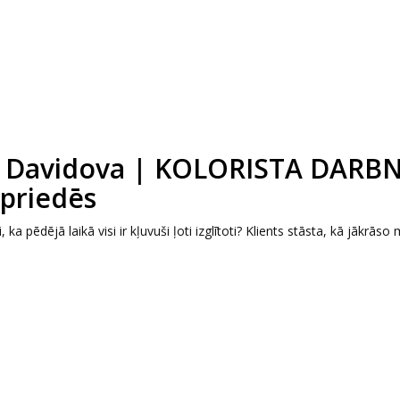
ja Davidova | KOLORISTA DARB
 priedēs
ka pēdējā laikā visi ir kļuvuši ļoti izglītoti? Klients stāsta, kā jākrāso 