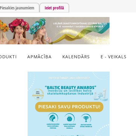
Piesakies jaunumiem
Ieiet profilā
ODUKTI
APMĀCĪBA
KALENDĀRS
E - VEIKALS