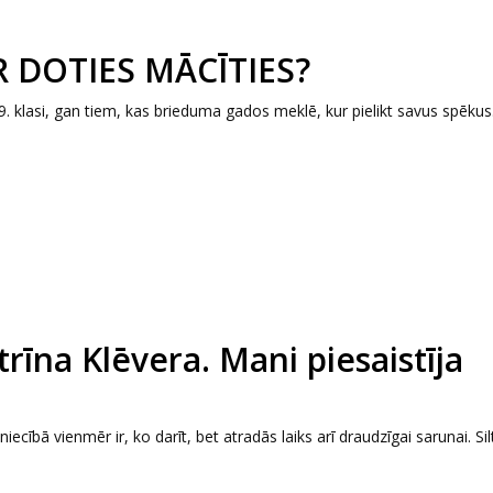
UR DOTIES MĀCĪTIES?
9. klasi, gan tiem, kas brieduma gados meklē, kur pielikt savus spēkus
rīna Klēvera. Mani piesaistīja
cībā vienmēr ir, ko darīt, bet atradās laiks arī draudzīgai sarunai. Sil