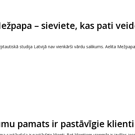
žpapa – sieviete, kas pati vei
ptautiskā studija Latvijā nav vienkārši vārdu salikums. Aelita Mežpapa
u pamats ir pastāvīgie klienti
astāvdaļa ir pastāvīgie klienti. Bet klientiem vienmēr ir izvēles ies