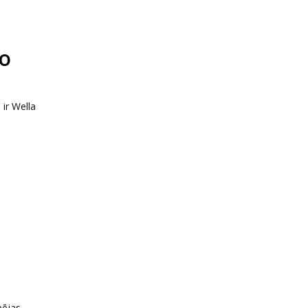
do
 ir Wella
pējas.