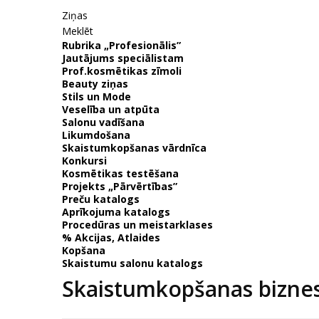
Ziņas
Meklēt
Rubrika „Profesionālis”
Jautājums speciālistam
Prof.kosmētikas zīmoli
Beauty ziņas
Stils un Mode
Veselība un atpūta
Salonu vadīšana
Likumdošana
Skaistumkopšanas vārdnīca
Konkursi
Kosmētikas testēšana
Projekts „Pārvērtības”
Preču katalogs
Aprīkojuma katalogs
Procedūras un meistarklases
% Akcijas, Atlaides
Kopšana
Skaistumu salonu katalogs
Skaistumkopšanas bizne