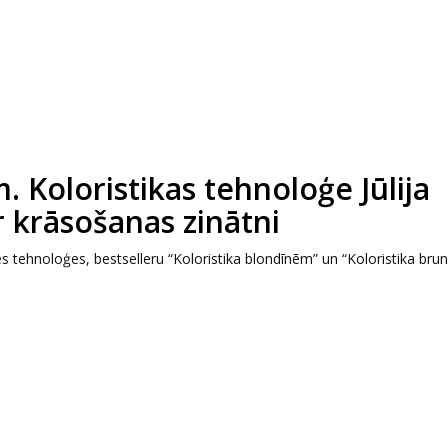
. Koloristikas tehnoloģe Jūlija
 krāsošanas zinātni
es tehnoloģes, bestselleru “Koloristika blondīnēm” un “Koloristika br