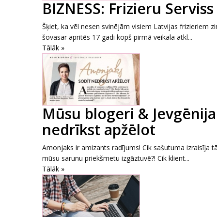
BIZNESS: Frizieru Serviss
Šķiet, ka vēl nesen svinējām visiem Latvijas frizieriem z
šovasar apritēs 17 gadi kopš pirmā veikala atkl...
Tālāk »
Mūsu blogeri & Jevgēnij
nedrīkst apžēlot
Amonjaks ir amizants radījums! Cik sašutuma izraisīja t
mūsu sarunu priekšmetu izgāztuvē?! Cik klient...
Tālāk »