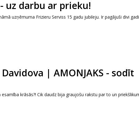
 - uz darbu ar prieku!
ināmā uzņēmuma Frizieru Serviss 15 gadu jubileju. Ir pagājuši divi gadi
a Davidova | AMONJAKS - sodīt
ā esamība krāsās?! Cik daudz bija graujošu rakstu par to un priekšlik