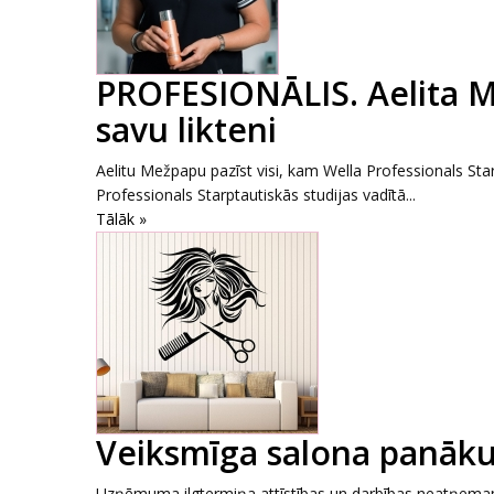
PROFESIONĀLIS. Aelita Me
savu likteni
Aelitu Mežpapu pazīst visi, kam Wella Professionals Star
Professionals Starptautiskās studijas vadītā...
Tālāk »
Veiksmīga salona panākum
Uzņēmuma ilgtermiņa attīstības un darbības neatņemama s