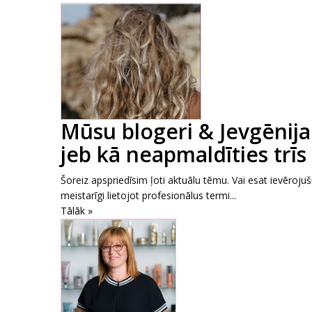
Mūsu blogeri & Jevgēni
jeb kā neapmaldīties trīs
Šoreiz apspriedīsim ļoti aktuālu tēmu. Vai esat ievērojuši, 
meistarīgi lietojot profesionālus termi...
Tālāk »