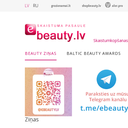
LV
RU
grozionamai.lt
shopbeauty.lv
alor.pro
Skaistumkopšanas 
BEAUTY ZIŅAS
BALTIC BEAUTY AWARDS
Ziņas