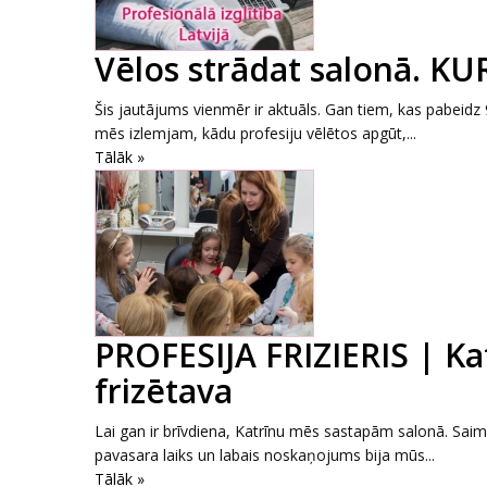
Vēlos strādat salonā. K
Šis jautājums vienmēr ir aktuāls. Gan tiem, kas pabeidz 
mēs izlemjam, kādu profesiju vēlētos apgūt,...
Tālāk »
PROFESIJA FRIZIERIS | Kat
frizētava
Lai gan ir brīvdiena, Katrīnu mēs sastapām salonā. Saimnie
pavasara laiks un labais noskaņojums bija mūs...
Tālāk »