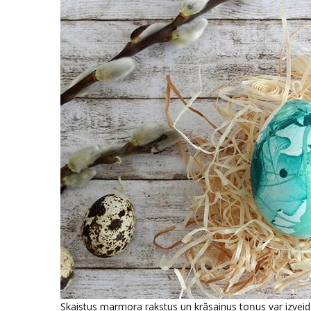
Skaistus marmora rakstus un krāsainus toņus var izveido