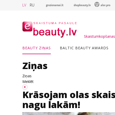
LV
RU
grozionamai.lt
shopbeauty.lv
alor.pro
Skaistumkopšanas 
BEAUTY ZIŅAS
BALTIC BEAUTY AWARDS
Ziņas
Ziņas
Meklēt
Krāsojam olas skai
nagu lakām!