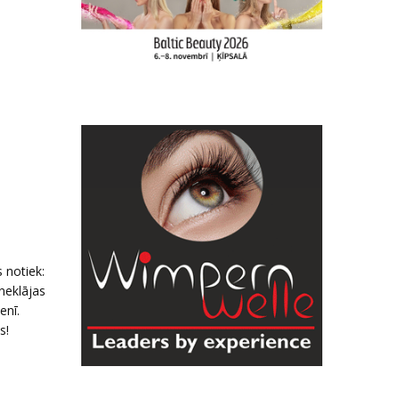
s notiek:
neklājas
enī.
s!