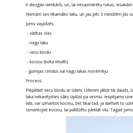
ir diezgan vienkārši, un, lai nesasmērētu rokas, iesakām
Ņemam sev tīkamāko laku, un jau pēc 5 minūtēm Jūs var
Jums vajadzēs:
- vārītas olas
- nagu laku
- vecu bļodu
- kociņu (koka irbulīti)
- g
umijas cimdus vai nagu lakas noņēmēju
Process:
Piepildiet vecu bļodu ar ūdeni. Ūdenim jābūt tik daudz, lai
laka nekavējoties sāks izplūst pa virsmu. Iespējams izve
labi, var izmantot kociņu, bet tikai tad, ja darīsiet to uz
Izmantojiet kociņu, lai palīdzētu pārklāt olu. Tagad jum