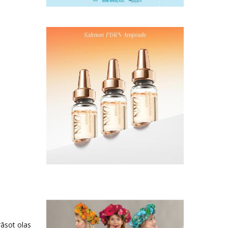
rāsot olas