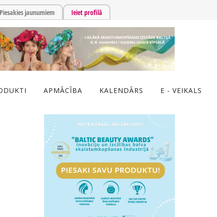
Piesakies jaunumiem
Ieiet profilā
ODUKTI
APMĀCĪBA
KALENDĀRS
E - VEIKALS