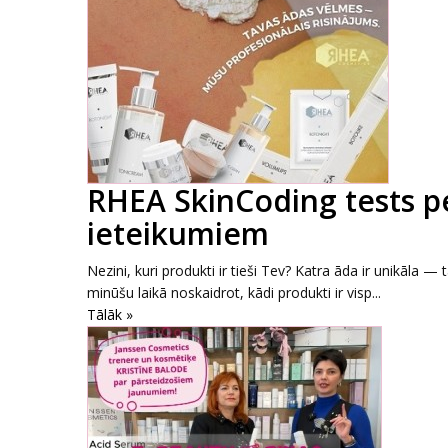
RHEA SkinCoding tests p
ieteikumiem
Nezini, kuri produkti ir tieši Tev? Katra āda ir unikāla 
minūšu laikā noskaidrot, kādi produkti ir visp...
Tālāk »