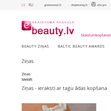
LV
RU
grozionamai.lt
shopbeauty.lv
alor.pro
Skaistumkopšanas 
BEAUTY ZIŅAS
BALTIC BEAUTY AWARDS
Ziņas
Ziņas
Meklēt
Ziņas - ieraksti ar tagu ādas kopšana