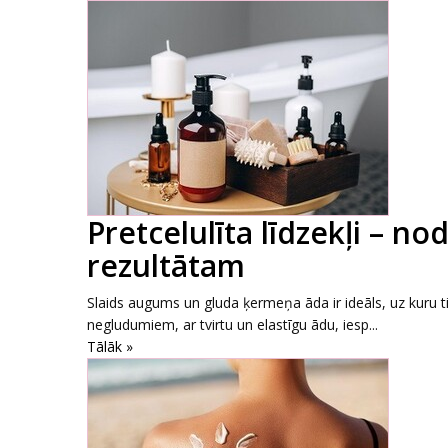
Pretcelulīta līdzekļi – n
rezultātam
Slaids augums un gluda ķermeņa āda ir ideāls, uz kuru ti
negludumiem, ar tvirtu un elastīgu ādu, iesp...
Tālāk »