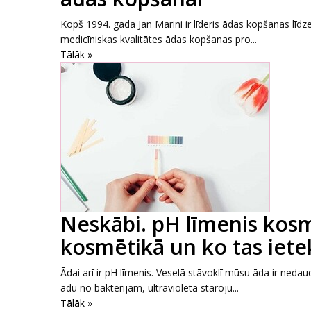
Kopš 1994. gada Jan Marini ir līderis ādas kopšanas līdzek
medicīniskas kvalitātes ādas kopšanas pro...
Tālāk »
Neskābi. pH līmenis kos
kosmētikā un ko tas iet
Ādai arī ir pH līmenis. Veselā stāvoklī mūsu āda ir nedaud
ādu no baktērijām, ultravioletā staroju...
Tālāk »