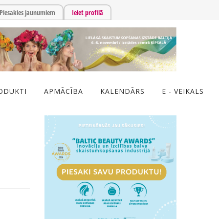
Piesakies jaunumiem
Ieiet profilā
ODUKTI
APMĀCĪBA
KALENDĀRS
E - VEIKALS