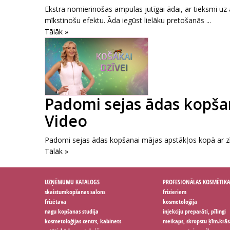
Ekstra nomierinošas ampulas jutīgai ādai, ar tieksmi uz
mīkstinošu efektu. Āda iegūst lielāku pretošanās ...
Tālāk »
Padomi sejas ādas kopšan
Video
Padomi sejas ādas kopšanai mājas apstākļos kopā ar zī
Tālāk »
UZŅĒMUMU KATALOGS
PROFESIONĀLAS KOSMĒTIKA
skaistumkopšanas salons
frizieriem
frizētava
kosmetoloģija
nagu kopšanas studija
injekciju preparāti, pīlingi
kosmetoloģijas centrs, kabinets
meikaps, skropstu ķīm.krās