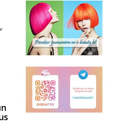
ar
un
mus