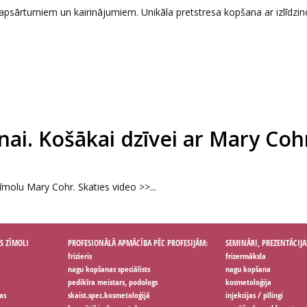
 apsārtumiem un kairinājumiem. Unikāla pretstresa kopšana ar izlīdzi
ai. Košākai dzīvei ar Mary Coh
molu Mary Cohr. Skaties video >>...
S ZĪMOLI
PROFESIONĀLĀ APMĀCĪBA PĒC PROFESIJĀM:
SEMINĀRI, PREZENTĀCIJA
frizieris
frizermāksla
nagu kopšanas speciālists
nagu kopšana
pedikīra meistars, podologs
kosmetoloģija
as
skaist.spec.kosmetoloģijā
injekcijas / pīlingi