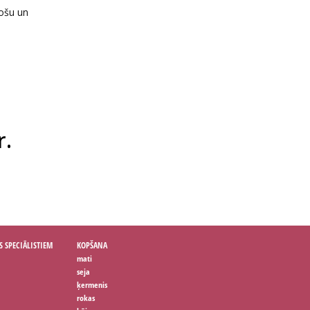
nošu un
r.
S SPECIĀLISTIEM
KOPŠANA
mati
seja
ķermenis
rokas