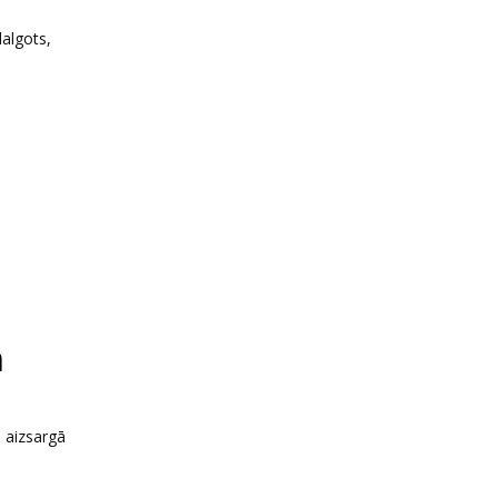
dalgots,
m
ā aizsargā