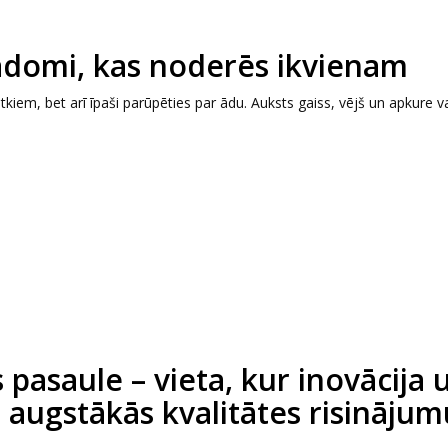
domi, kas noderēs ikvienam
tkiem, bet arī īpaši parūpēties par ādu. Auksts gaiss, vējš un apkure v
pasaule – vieta, kur inovācija 
tu augstākās kvalitātes risināju