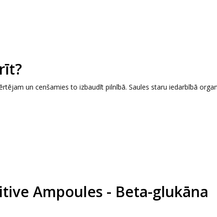
īt?
ērtējam un cenšamies to izbaudīt pilnībā. Saules staru iedarbībā org
itive Ampoules - Beta-glukāna