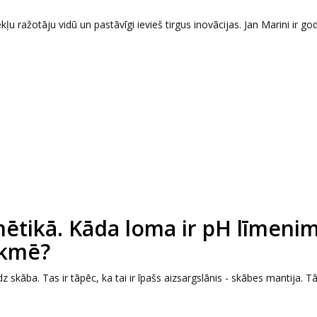
ļu ražotāju vidū un pastāvīgi ievieš tirgus inovācijas. Jan Marini ir go
mētikā. Kāda loma ir pH līmeni
ekmē?
z skāba. Tas ir tāpēc, ka tai ir īpašs aizsargslānis - skābes mantija. T