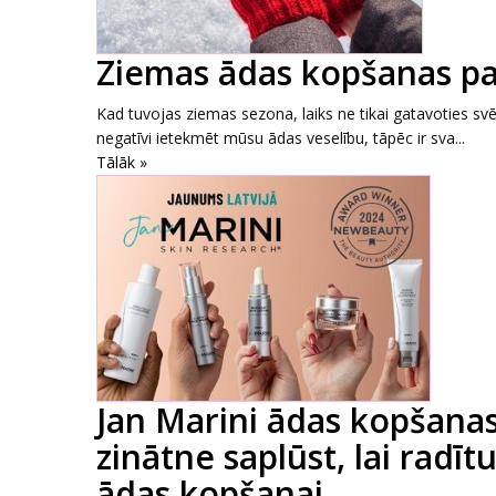
Ziemas ādas kopšanas pa
Kad tuvojas ziemas sezona, laiks ne tikai gatavoties svē
negatīvi ietekmēt mūsu ādas veselību, tāpēc ir sva...
Tālāk »
Jan Marini ādas kopšanas 
zinātne saplūst, lai radī
ādas kopšanai