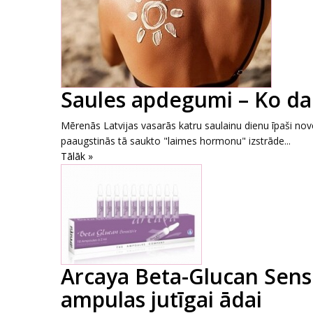
Saules apdegumi – Ko dar
Mērenās Latvijas vasarās katru saulainu dienu īpaši nov
paaugstinās tā saukto "laimes hormonu" izstrāde...
Tālāk »
Arcaya Beta-Glucan Sens
ampulas jutīgai ādai