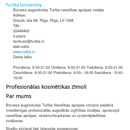
Biznesa augstskolas Turība veselības aprūpes nodaļa
Adrese:
Graudu iela 68, Rīga
,
Rīga
, LV-1058
Tālr.:
22446463
e-pasts:
tavikursi@turiba.lv
web-saits:
www.turiba.lv
Darba laiks
:
Pirmdiena: 9:00-21:00 Otrdiena: 9:00-21:00 Trešdiena: 9:00-21:00
Ceturtdiena: 9:00-21:00 Piektdiena: 9:00– 19:00 Sestdiena - 9:00–
19:00
Profesionālas kosmētikas zīmoli
Par mums
Biznesa augstskolas Turība Veselības aprūpes virziens piedāvā
mūsdienīgas profesionālās augstākās izglītības studijas, apvienojot
veselības aprūpes, skaistumkopšanas un uzņēmējdarbības
zināšanas.
Studiju virzienā tiek īstenotas programmas: