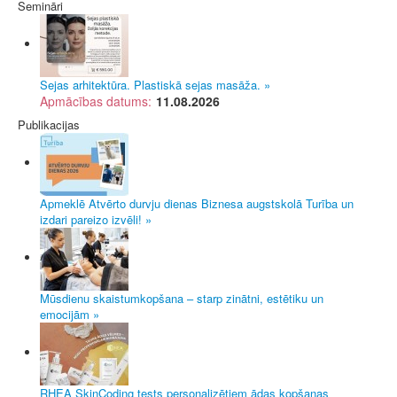
Semināri
Sejas arhitektūra. Plastiskā sejas masāža. »
Apmācības datums:
11.08.2026
Publikacijas
Apmeklē Atvērto durvju dienas Biznesa augstskolā Turība un
izdari pareizo izvēli! »
Mūsdienu skaistumkopšana – starp zinātni, estētiku un
emocijām »
RHEA SkinCoding tests personalizētiem ādas kopšanas