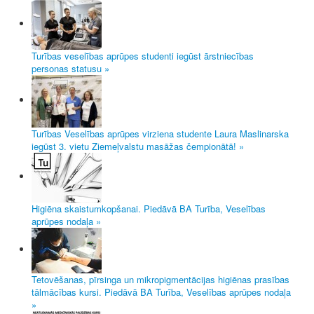
Turības veselības aprūpes studenti iegūst ārstniecības
personas statusu »
Turības Veselības aprūpes virziena studente Laura Maslinarska
iegūst 3. vietu Ziemeļvalstu masāžas čempionātā! »
Higiēna skaistumkopšanai. Piedāvā BA Turība, Veselības
aprūpes nodaļa »
Tetovēšanas, pīrsinga un mikropigmentācijas higiēnas prasības
tālmācības kursi. Piedāvā BA Turība, Veselības aprūpes nodaļa
»