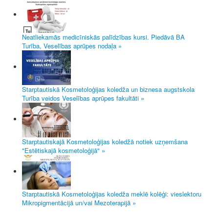
Neatliekamās medicīniskās palīdzības kursi. Piedāvā BA
Turība, Veselības aprūpes nodaļa »
Starptautiskā Kosmetoloģijas koledža un biznesa augstskola
Turība veidos Veselības aprūpes fakultāti »
Starptautiskajā Kosmetoloģijas koledžā notiek uzņemšana
"Estētiskajā kosmetoloģijā" »
Starptautiskā Kosmetoloģijas koledža meklē kolēģi: vieslektoru
Mikropigmentācijā un/vai Mezoterapijā »