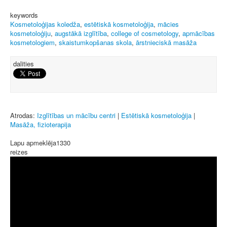
keywords
Kosmetoloģijas koledža
,
estētiskā kosmetoloģija
,
mācies
kosmetoloģiju
,
augstākā izglītība
,
college of cosmetology
,
apmācības
kosmetologiem
,
skaistumkopšanas skola
,
ārstnieciskā masāža
dalities
Atrodas:
Izglītības un mācību centri
|
Estētiskā kosmetoloģija
|
Masāža, fizioterapija
Lapu apmeklēja
1330
reizes