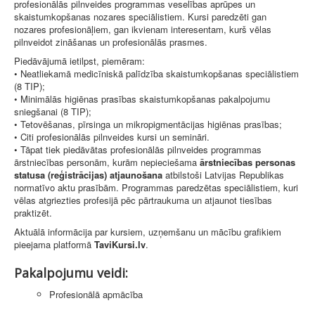
profesionālās pilnveides programmas veselības aprūpes un
skaistumkopšanas nozares speciālistiem. Kursi paredzēti gan
nozares profesionāļiem, gan ikvienam interesentam, kurš vēlas
pilnveidot zināšanas un profesionālās prasmes.
Piedāvājumā ietilpst, piemēram:
• Neatliekamā medicīniskā palīdzība skaistumkopšanas speciālistiem
(8 TIP);
• Minimālās higiēnas prasības skaistumkopšanas pakalpojumu
sniegšanai (8 TIP);
• Tetovēšanas, pīrsinga un mikropigmentācijas higiēnas prasības;
• Citi profesionālās pilnveides kursi un semināri.
• Tāpat tiek piedāvātas profesionālās pilnveides programmas
ārstniecības personām, kurām nepieciešama
ārstniecības personas
statusa (reģistrācijas) atjaunošana
atbilstoši Latvijas Republikas
normatīvo aktu prasībām. Programmas paredzētas speciālistiem, kuri
vēlas atgriezties profesijā pēc pārtraukuma un atjaunot tiesības
praktizēt.
Aktuālā informācija par kursiem, uzņemšanu un mācību grafikiem
pieejama platformā
TaviKursi.lv
.
Pakalpojumu veidi:
Profesionālā apmācība