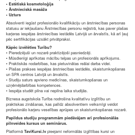
• Estētiskā kosmetoloģija
• Ārstnieciskā masāža
• Uzturs
Absolventi iegūst profesionālo kvalifikāciju un ārstniecības personas
statusu ar iekļaušanu Ārstniecības personu reģistrā, kas paver plašas
karjeras iespējas ārstniecības iestādēs Latvijā un ārvalstīs, kā arī ļauj
pēc sertifikācijas uzsākt privātpraksi.
Kāpēc izvēlēties Turību?
• Pieredzējuši un nozarē praktizējoši pasniedzēji.
• Mūsdienīgi aprīkotas mācību telpas un profesionāls aprīkojums.
• Praktiskās nodarbības, kas pietuvinātas reālai darba videi.
• Plašas prakses iespējas ārstniecības iestādēs, skaistumkopšanas
un SPA centros Latvijā un ārvalstīs.
• Studiju saturs apvieno medicīnas, skaistumkopšanas un
uzņēmējdarbības kompetences.
• Iespēja studēt pilna vai nepilna laika studijās.
Biznesa augstskola Turība nodrošina kvalitatīvu izglītību un
praktiskas zināšanas, kas palīdz absolventiem veiksmīgi veidot
profesionālo karjeru veselības aprūpes un skaistumkopšanas nozarē.
Papildus studiju programmām piedāvājam arī profesionālās
pilnveides kursus un seminārus.
Platformā
TaviKursi.lv
pieejami neformālās izglītības kursi un