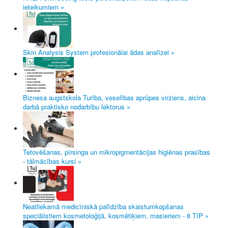
ieteikumiem »
Skin Analysis System profesionālai ādas analīzei »
Biznesa augstskola Turība, veselības aprūpes virziens, aicina
darbā praktisko nodarbību lektorus »
Tetovēšanas, pīrsinga un mikropigmentācijas higiēnas prasības
- tālmācības kursi »
Neatliekamā medicīniskā palīdzība skaistumkopšanas
speciālistiem kosmetoloģijā, kosmētiķiem, masieriem - 8 TIP »