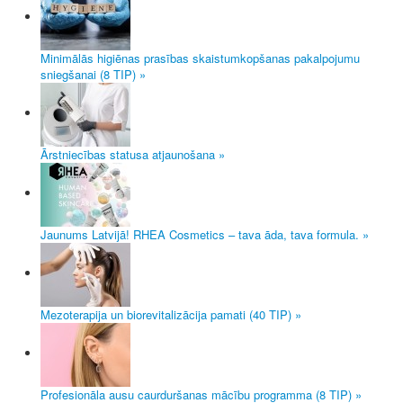
Minimālās higiēnas prasības skaistumkopšanas pakalpojumu
sniegšanai (8 TIP) »
Ārstniecības statusa atjaunošana »
Jaunums Latvijā! RHEA Cosmetics – tava āda, tava formula. »
Mezoterapija un biorevitalizācija pamati (40 TIP) »
Profesionāla ausu caurduršanas mācību programma (8 TIP) »