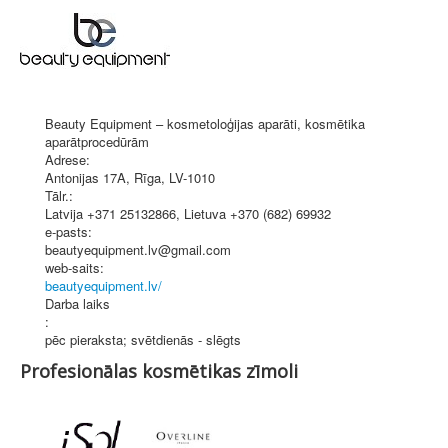
Beauty Equipment – kosmetoloģijas aparāti, kosmētika
aparātprocedūrām
Adrese:
Antonijas 17A
,
Rīga
, LV-1010
Tālr.:
Latvija +371 25132866, Lietuva +370 (682) 69932
e-pasts:
beautyequipment.lv@gmail.com
web-saits:
beautyequipment.lv/
Darba laiks
:
pēc pieraksta; svētdienās - slēgts
Profesionālas kosmētikas zīmoli