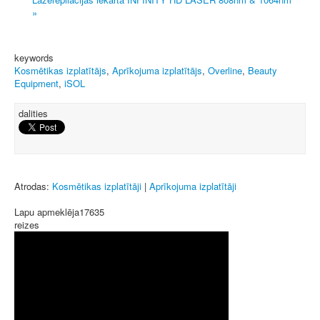
»
keywords
Kosmētikas izplatītājs
,
Aprīkojuma izplatītājs
,
Overline
,
Beauty
Equipment
,
iSOL
dalities
Atrodas:
Kosmētikas izplatītāji
|
Aprīkojuma izplatītāji
Lapu apmeklēja
17635
reizes