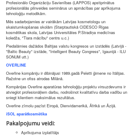
Profesionālo Organizāciju Savienības (LAPPOS) apstiprinātus
profesionālās pilnveides seminārus un apmācības par aprīkojuma
tehnoloģiju metodikām.
Mēs sadarbojamies ar vairākām Latvijas kosmetologu un
skaistumkopšanas skolām (Starptautiskā CIDESCO Rīgas
kosmētikas skola, Latvijas Universitātes P.Stradiņa medicīnas
koledža, "Tiara mācību" centrs u.c.)
Piedalāmies dažādos Baltijas valstu kongresos un izstādēs (Latvijā -
"Baltic Beauty" izstāde, "Intelligent Beauty Congress", Igaunijā - ILU
SONUM utt.)
OVERLINE
Overline kompāniju ir dibinājusi 1989.gadā Peletti ģimene no Itālijas.
Ražotne un ofiss atrodas Milānā.
​Kompānijas Overline aparatūras tehnoloģiju projektu virsuzdevums ir
atvieglot profesionāļiem darbu, nodrošinot kvalitatīvu darba vadību un
sniegt klientiem maksimālus rezultātus.
Overline zīmolu pazīst Eiropā, Dienvidamerikā, Āfrikā un Āzijā.
iSOL aparātkosmētika
Pakalpojumu veidi:
Aprīkojuma izplatītājs