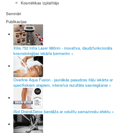
Kosmētikas izplatītājs
Semināri
Publikacijas
Xilia 752 Infra Laser 980nm - inovatīva, daudzfunkcionāla
kosmetoloģijas iekārta ķermenim »
Overline Aqua Fusion - jaunākās paaudzes itāļu iekārta ar
specifiskiem etapiem, intensīva rezultāta sasniegšanai »
iSol Drain&Detox bandāža ar celulītu samazinošu efektu »