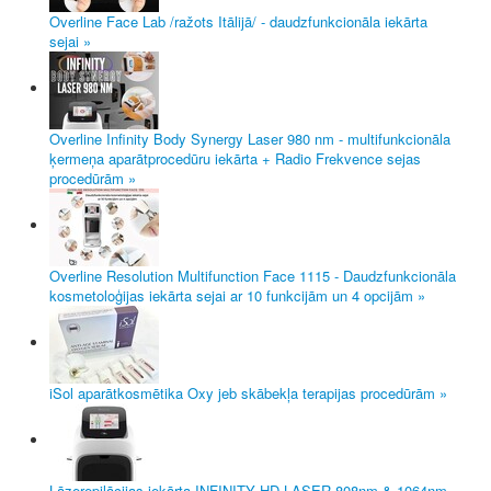
Overline Face Lab /ražots Itālijā/ - daudzfunkcionāla iekārta
sejai »
Overline Infinity Body Synergy Laser 980 nm - multifunkcionāla
ķermeņa aparātprocedūru iekārta + Radio Frekvence sejas
procedūrām »
Overline Resolution Multifunction Face 1115 - Daudzfunkcionāla
kosmetoloģijas iekārta sejai ar 10 funkcijām un 4 opcijām »
iSol aparātkosmētika Oxy jeb skābekļa terapijas procedūrām »
Lāzerepilācijas iekārta INFINITY HD LASER 808nm & 1064nm