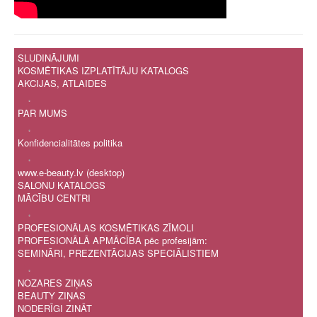
SLUDINĀJUMI
KOSMĒTIKAS IZPLATĪTĀJU KATALOGS
AKCIJAS, ATLAIDES
.
PAR MUMS
.
Konfidencialitātes politika
.
www.e-beauty.lv (desktop)
SALONU KATALOGS
MĀCĪBU CENTRI
.
PROFESIONĀLAS KOSMĒTIKAS ZĪMOLI
PROFESIONĀLĀ APMĀCĪBA pēc profesijām:
SEMINĀRI, PREZENTĀCIJAS SPECIĀLISTIEM
.
NOZARES ZIŅAS
BEAUTY ZIŅAS
NODERĪGI ZINĀT