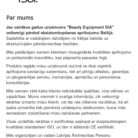
Par mums
Jau vairākus gadus uzņēmums "Beauty Equipment SIA"
veiksmīgi pārdod skaistumkopšanas aprīkojumu Baltijā.
Sadarbība ar vadošajiem ražotājiem no Itālijas balstās uz
ekskluzīvajām pārstāvniecības tiesībām.
Mēs piedāvājam saviem klientiem visaugstākās kvalitātes aprīkojumu
un profesionālo kosmētiku, kas pieprasīta pasaules tirgū.
Produktu iegāde mūsu uzņēmumā nozīmē ne tikai nopirktā
aprīkojuma savlaicīgu saņemšanu, bet arī pilnīgu atbalstu, garantijas
un pēcgarantijas servisu, instrukcijas, apmācību un personiskas
konsultācijas.
Mēs ņemam vērā katra klienta individuālās īpašības, viņa vēlmes un
vajadzības. Mums vienmēr ir svarīga informācija, cik veiksmīgi
iekārtas izmanto mūsu klienti, vai tās nes vēlamos rezultātus, kā arī
īpaša uzmanība tiek pievērsta uzlabojumu ieteikumiem, kurus mēs
iesniedzam izskatīšanai mūsu ražošanas partneriem.
Visas uzrādītās iekārtas ir sertificētas saskaņā ar starptautiskajiem
kvalitātes standartiem ISO, un tām ir atbilstoši CE sertifikāti.
Mēs organizējam un vadam Latvijas Ārstniecības Personu