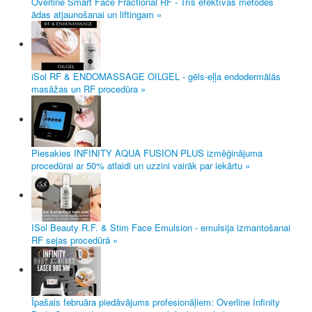
Overline Smart Face Fractional RF - Trīs efektīvas metodes
ādas atjaunošanai un liftingam »
iSol RF & ENDOMASSAGE OILGEL - gēls-eļļa endodermālās
masāžas un RF procedūra »
Piesakies INFINITY AQUA FUSION PLUS izmēģinājuma
procedūrai ar 50% atlaidi un uzzini vairāk par iekārtu »
ISol Beauty R.F. & Stim Face Emulsion - emulsija izmantošanai
RF sejas procedūrā »
Īpašais februāra piedāvājums profesionāļiem: Overline Infinity