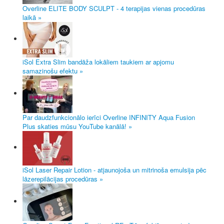
Overline ELITE BODY SCULPT - 4 terapijas vienas procedūras
laikā »
iSol Extra Slim bandāža lokāliem taukiem ar apjomu
samazinošu efektu »
Par daudzfunkcionālo ierīci Overline INFINITY Aqua Fusion
Plus skaties mūsu YouTube kanālā! »
iSol Laser Repair Lotion - atjaunojoša un mitrinoša emulsija pēc
lāzerepilācijas procedūras »