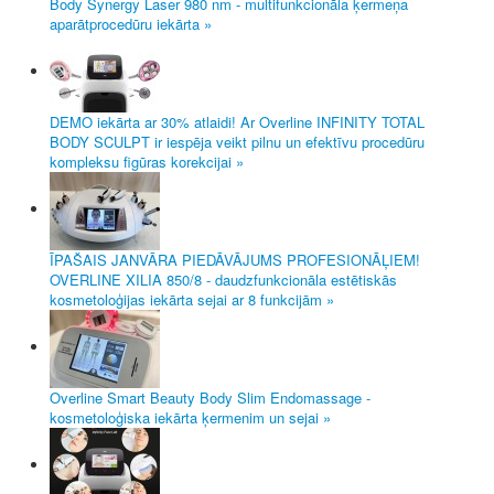
Body Synergy Laser 980 nm - multifunkcionāla ķermeņa
aparātprocedūru iekārta »
DEMO iekārta ar 30% atlaidi! Ar Overline INFINITY TOTAL
BODY SCULPT ir iespēja veikt pilnu un efektīvu procedūru
kompleksu figūras korekcijai »
ĪPAŠAIS JANVĀRA PIEDĀVĀJUMS PROFESIONĀĻIEM!
OVERLINE XILIA 850/8 - daudzfunkcionāla estētiskās
kosmetoloģijas iekārta sejai ar 8 funkcijām »
Overline Smart Beauty Body Slim Endomassage -
kosmetoloģiska iekārta ķermenim un sejai »