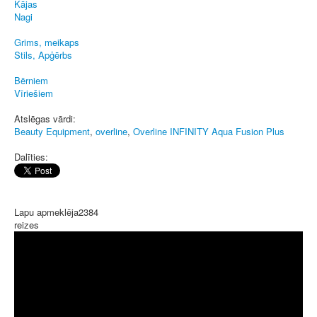
Kājas
Nagi
Grims, meikaps
Stils, Apģērbs
Bērniem
Vīriešiem
Atslēgas vārdi:
Beauty Equipment
,
overline
,
Overline INFINITY Aqua Fusion Plus
Dalīties:
Lapu apmeklēja
2384
reizes