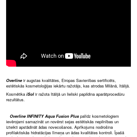
Overline
ir augstas kvalitātes, Eiropas Savienības sertificēts,
estētiskās kosmetoloģijas iekārtu ražotājs, kas atrodas Milānā, Itālijā.
Kosmētika
iSol
ir ražota Itālijā un lieliski papildina aparātprocedūru
rezultātus.
Overline INFINITY Aqua Fusion Plus
palīdz kosmetologiem
ievērojami samazināt un novērst sejas estētiskās nepilnības un
izteikti apstādināt ādas novecošanos. Aprīkojums nodrošina
profilaktiskās hidratācijas līmeņa un ādas kvalitātes kontroli. Īpašā