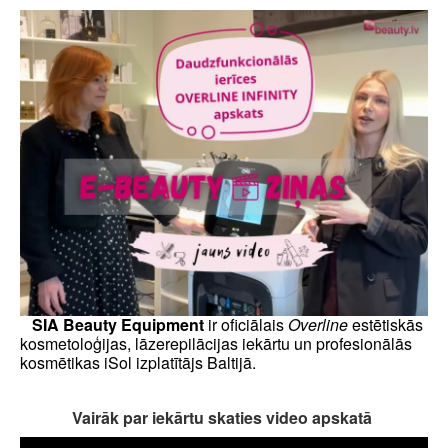
SIA Beauty Equipment
ir oficiālais
Overline
estētiskās
kosmetoloģijas, lāzerepilācijas iekārtu un profesionālās
kosmētikas iSol izplatītājs Baltijā.
Vairāk par iekārtu skaties video apskatā