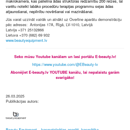
makrokamera, kas palielina ādas struktūras redzamību 200 reizes, lai
varētu noteikt labāko procedūru terapijas programmu sejas ādas
atjaunošanai, nepilnību novēršanai vai mazināšanai.
Jūs varat uzzināt vairāk un atnākt uz Overline aparātu demonstrāciju
pēc adreses: Antonijas 17A, Rīgā, LV-1010, Latvijā
Latvija +371 25132866
Lietuva +370 (682) 69 932
www.beautyequipment.lv
Seko mūsu Youtube kanālam un lasi portālu E-beauty.lv!
https://www.youtube.com/@EBeauty-lv
Abonējiet E-beauty.lv YOUTUBE kanālu, lai nepalaistu garām
svarīgāko!
26.03.2025
Publikācijas autors:
Beauty Equipment – kosmetoloģijas aparāti, kosmētika