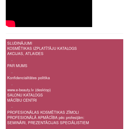
SLUDINĀJUMI
KOSMĒTIKAS IZPLATĪTĀJU KATALOGS
AKCIJAS, ATLAIDES
.
PAR MUMS
.
Konfidencialitātes politika
.
www.e-beauty.lv (desktop)
SALONU KATALOGS
MĀCĪBU CENTRI
.
PROFESIONĀLAS KOSMĒTIKAS ZĪMOLI
PROFESIONĀLĀ APMĀCĪBA pēc profesijām:
SEMINĀRI, PREZENTĀCIJAS SPECIĀLISTIEM
.