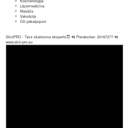
Kosmetoloģija
Lāzermedicīna
Masāža
Vaksācija
Citi pakalpojumi
SkinPRO - Tavs skaistuma eksperts😇 📲 Pieraksties: 20167277 📲
www.skin-pro.eu