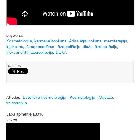
keywords
Kosmetoloģija
,
ķermeņa kopšana
,
Ādas atjaunošana
,
mezoterapija
,
injekcijas
,
lāzerprocedūras
,
lāzerepilācija
,
diožu lāzerepilācija
,
aleksandrīta lāzerepilācija
,
DEKA
dalities
Atrodas:
Estētiskā kosmetoloģija
|
Kosmetoloģija
|
Masāža,
fizioterapija
Lapu apmeklēja
3016
reizes