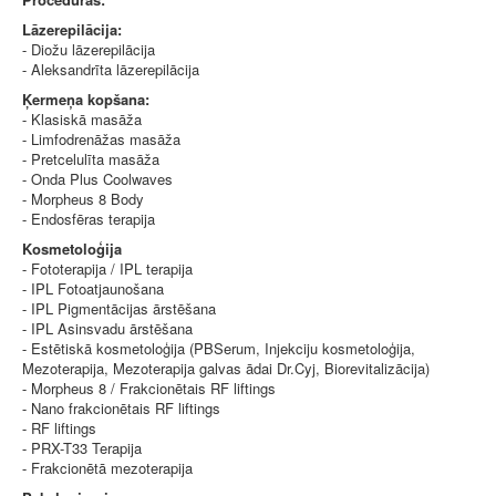
Lāzerepilācija:
⁃ Diožu lāzerepilācija
⁃ Aleksandrīta lāzerepilācija
Ķermeņa kopšana:
⁃ Klasiskā masāža
⁃ Limfodrenāžas masāža
⁃ Pretcelulīta masāža
⁃ Onda Plus Coolwaves
⁃ Morpheus 8 Body
⁃ Endosfēras terapija
Kosmetoloģija
⁃ Fototerapija / IPL terapija
⁃ IPL Fotoatjaunošana
⁃ IPL Pigmentācijas ārstēšana
⁃ IPL Asinsvadu ārstēšana
⁃ Estētiskā kosmetoloģija (PBSerum, Injekciju kosmetoloģija,
Mezoterapija, Mezoterapija galvas ādai Dr.Cyj, Biorevitalizācija)
⁃ Morpheus 8 / Frakcionētais RF liftings
⁃ Nano frakcionētais RF liftings
⁃ RF liftings
⁃ PRX-T33 Terapija
⁃ Frakcionētā mezoterapija