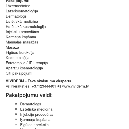
Pakalpojumi:
Lāzermedicīna
Lāzerkosmetoloģija
Dermatologs
Estētiskā medicīna
Estētiskā kosmetoloģija
Injekciju procedūras
Ķermeņa kopšana
Manuālās masāžas
Masāža
Figūras korekcija
Kosmetoloģija
Fototerapija / IPL terapija
Aparātu kosmetoloģija
Citi pakalpojumi
VIVIDERM - Tavs skaistuma eksperts
📲 Pieraksties: +37123444401 📲 www.vividerm.lv
Pakalpojumu veidi:
Dermatologs
Estētiskā medicīna
Injekciju procedūras
Ķermeņa kopšana
Figūras korekcija