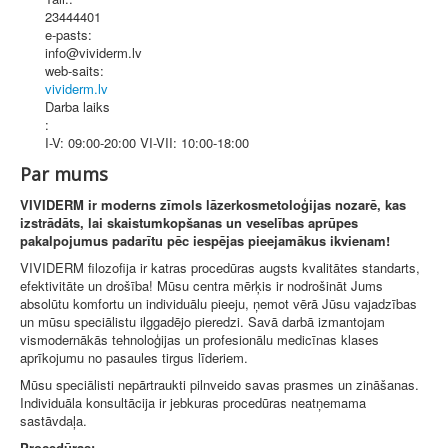
23444401
e-pasts:
info@vividerm.lv
web-saits:
vividerm.lv
Darba laiks
:
I-V: 09:00-20:00 VI-VII: 10:00-18:00
Par mums
VIVIDERM ir moderns zīmols lāzerkosmetoloģijas nozarē, kas
izstrādāts, lai skaistumkopšanas un veselības aprūpes
pakalpojumus padarītu pēc iespējas pieejamākus ikvienam!
VIVIDERM filozofija ir katras procedūras augsts kvalitātes standarts,
efektivitāte un drošība! Mūsu centra mērķis ir nodrošināt Jums
absolūtu komfortu un individuālu pieeju, ņemot vērā Jūsu vajadzības
un mūsu speciālistu ilggadējo pieredzi. Savā darbā izmantojam
vismodernākās tehnoloģijas un profesionālu medicīnas klases
aprīkojumu no pasaules tirgus līderiem.
Mūsu speciālisti nepārtraukti pilnveido savas prasmes un zināšanas.
Individuāla konsultācija ir jebkuras procedūras neatņemama
sastāvdaļa.
Procedūras: