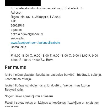
Elizabete skaistumkopšanas salons, Elizabete-A IK
Adrese:
Rīgas iela 137-1
,
Jēkabpils
, LV-5202
Tālr.:
26962519
e-pasts:
anzela.orlova@inbox.lv
web-saits:
www.facebook.com/salonselizabete
Darba laiks
:
P. 9:00-18:00 O. 9:00-18:00 T. 9:00-18:00 C. 9:00-18:00 P. 9:00-
18:00 S. 10:00-15:00 Sv. Brīvs
Par mums
Ienirsti mūsu skaistumkopšanas pasaules burvībā - frizētavā, solārijā,
kosmētikas studijā.
Iegūsti figūras uzlabojumus ar Endosfēru, Vakuummasāžu un
Bodyroll-rullo.
Noņem lieko apmatojumu ar lāzeru.
Palutini savas rokas un kājiņas ar kopšanas līdzekļiem un skaistiem
dizainiem.