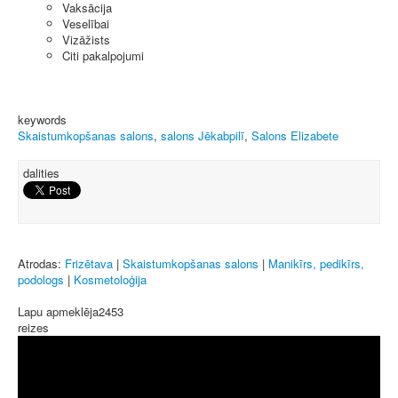
Vaksācija
Veselībai
Vizāžists
Citi pakalpojumi
keywords
Skaistumkopšanas salons
,
salons Jēkabpilī
,
Salons Elizabete
dalities
Atrodas:
Frizētava
|
Skaistumkopšanas salons
|
Manikīrs, pedikīrs,
podologs
|
Kosmetoloģija
Lapu apmeklēja
2453
reizes