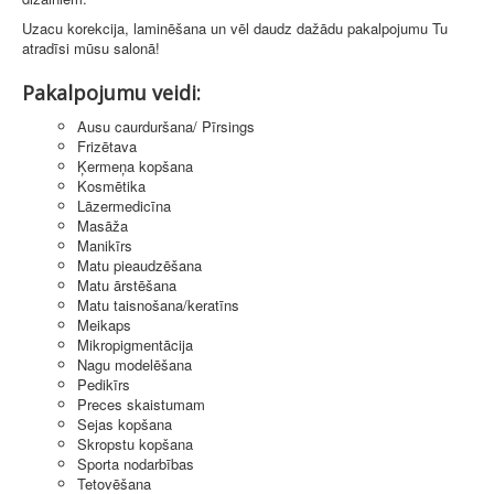
Uzacu korekcija, laminēšana un vēl daudz dažādu pakalpojumu Tu
atradīsi mūsu salonā!
Pakalpojumu veidi:
Ausu caurduršana/ Pīrsings
Frizētava
Ķermeņa kopšana
Kosmētika
Lāzermedicīna
Masāža
Manikīrs
Matu pieaudzēšana
Matu ārstēšana
Matu taisnošana/keratīns
Meikaps
Mikropigmentācija
Nagu modelēšana
Pedikīrs
Preces skaistumam
Sejas kopšana
Skropstu kopšana
Sporta nodarbības
Tetovēšana