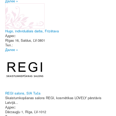
Далее »
Hugo, individuālais darbs, Frizētava
Адрес:
Rīgas 16
,
Saldus
, LV-3801
Тел.:
Далее »
REGI salons, SIA Tuča
Skaistumkopšanas salons REGI, kosmētikas LOVELY pārstāvis
Latvijā...
Адрес:
Dārzaugļu 1
,
Rīga
, LV-1012