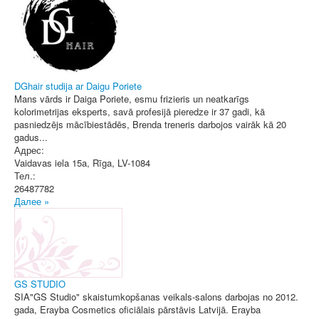
DGhair studija ar Daigu Poriete
Mans vārds ir Daiga Poriete, esmu frizieris un neatkarīgs
kolorimetrijas eksperts, savā profesijā pieredze ir 37 gadi, kā
pasniedzējs mācībiestādēs, Brenda treneris darbojos vairāk kā 20
gadus...
Адрес:
Vaidavas iela 15a
,
Rīga
, LV-1084
Тел.:
26487782
Далее »
GS STUDIO
SIA"GS Studio" skaistumkopšanas veikals-salons darbojas no 2012.
gada, Erayba Cosmetics oficiālais pārstāvis Latvijā. Erayba