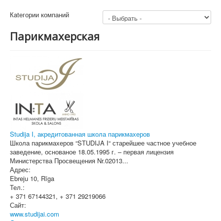
Кatегории компаний
Парикмахерская
Studija I, акредитованная школа парикмахеров
Школа парикмахеров “STUDIJA I“ старейшее частное учебное
заведение, основаное 18.05.1995 г. – первая лицензия
Министерства Просвещения Nr.02013...
Адрес:
Ebreju 10
,
Rīga
Тел.:
+ 371 67144321, + 371 29219066
Сайт:
www.studijai.com