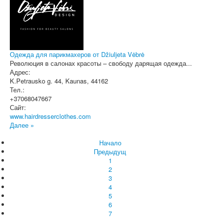
Одежда для парикмахеров от Džiuljeta Vėbrė
Революция в салонах красоты – свободу дарящая одежда...
Адрес:
K.Petrausko g. 44
,
Kaunas
, 44162
Тел.:
+37068047667
Сайт:
www.hairdresserclothes.com
Далее »
Начало
Предыдущ
1
2
3
4
5
6
7