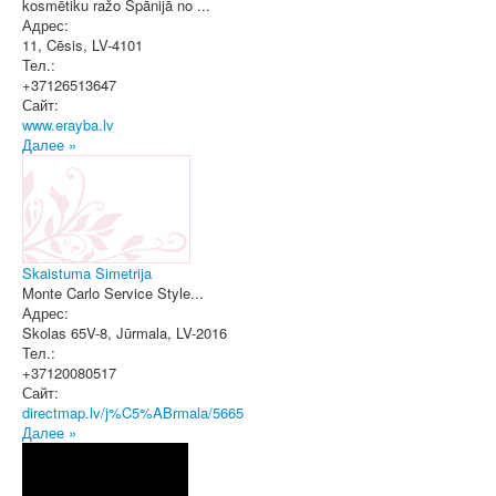
kosmētiku ražo Spānijā no ...
Адрес:
11
,
Cēsis
, LV-4101
Тел.:
+37126513647
Сайт:
www.erayba.lv
Далее »
Skaistuma Simetrija
Monte Carlo Service Style...
Адрес:
Skolas 65V-8
,
Jūrmala
, LV-2016
Тел.:
+37120080517
Сайт:
directmap.lv/j%C5%ABrmala/5665
Далее »