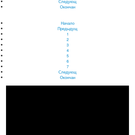
Следующ
Окончан
Начало
Предыдущ
1
2
3
4
5
6
7
Следующ
Окончан