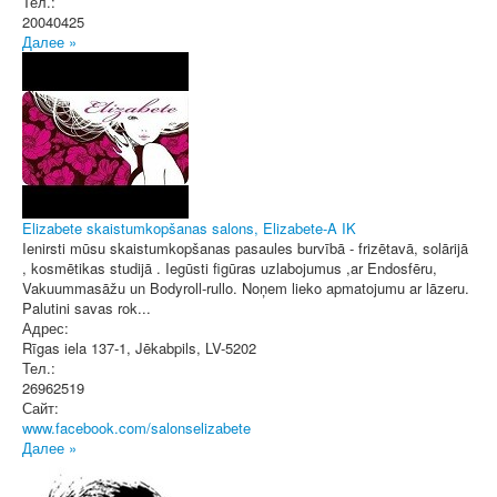
Тел.:
20040425
Далее »
Elizabete skaistumkopšanas salons, Elizabete-A IK
Ienirsti mūsu skaistumkopšanas pasaules burvībā - frizētavā, solārijā
, kosmētikas studijā . Iegūsti figūras uzlabojumus ,ar Endosfēru,
Vakuummasāžu un Bodyroll-rullo. Noņem lieko apmatojumu ar lāzeru.
Palutini savas rok...
Адрес:
Rīgas iela 137-1
,
Jēkabpils
, LV-5202
Тел.:
26962519
Сайт:
www.facebook.com/salonselizabete
Далее »