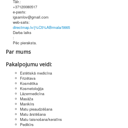
Tālr.:
+37120080517
e-pasts:
igsamlov@gmail.com
web-saits:
directmap.lv/j%C5%ABrmala/5665
Darba laiks
:
Pēc pieraksta.
Par mums
Pakalpojumu veidi:
Estētiskā medicīna
Frizētava
Kosmētika
Kosmetoloģija
Lāzermedicīna
Masāža
Manikīrs
Matu pieaudzēšana
Matu ārstēšana
Matu taisnošana/keratīns
Pedikīrs