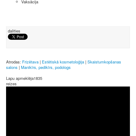
Vaksācija
dalities
Atrodas:
Frizētava
|
Estētiskā kosmetoloģija
|
Skaistumkopšanas
salons
|
Manikīrs, pedikīrs, podologs
Lapu apmeklēja
1835
reizes