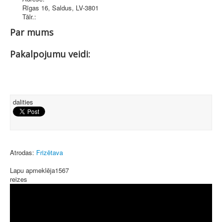
Rīgas 16
,
Saldus
, LV-3801
Tālr.:
Par mums
Pakalpojumu veidi:
dalities
Atrodas:
Frizētava
Lapu apmeklēja
1567
reizes