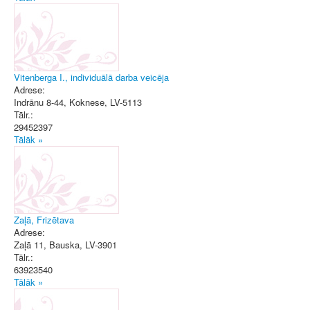
Vitenberga I., individuālā darba veicēja
Adrese:
Indrānu 8-44
,
Koknese
, LV-5113
Tālr.:
29452397
Tālāk »
Zaļā, Frizētava
Adrese:
Zaļā 11
,
Bauska
, LV-3901
Tālr.:
63923540
Tālāk »