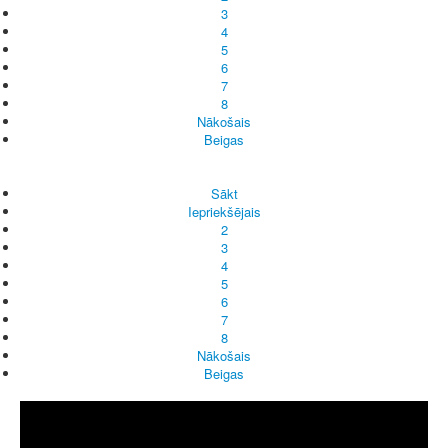
3
4
5
6
7
8
Nākošais
Beigas
Sākt
Iepriekšējais
2
3
4
5
6
7
8
Nākošais
Beigas