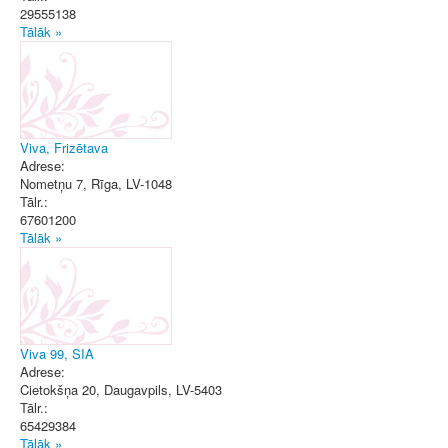
29555138
Tālāk »
Viva, Frizētava
Adrese:
Nometņu 7
,
Rīga
, LV-1048
Tālr.:
67601200
Tālāk »
Viva 99, SIA
Adrese:
Cietokšņa 20
,
Daugavpils
, LV-5403
Tālr.:
65429384
Tālāk »