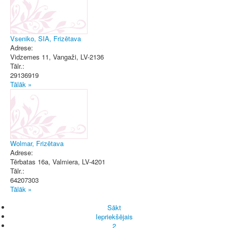
Vseniko, SIA, Frizētava
Adrese:
Vidzemes 11
,
Vangaži
, LV-2136
Tālr.:
29136919
Tālāk »
Wolmar, Frizētava
Adrese:
Tērbatas 16a
,
Valmiera
, LV-4201
Tālr.:
64207303
Tālāk »
Sākt
Iepriekšējais
2