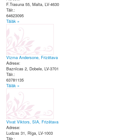
F.Trasuna 55
,
Malta
, LV-4630
Tālr.:
64623095
Tālāk »
Vizma Andersone, Frizētava
Adrese:
Baznīcas 2
,
Dobele
, LV-3701
Tālr.:
63781135
Tālāk »
Vivat Viktors, SIA, Frizētava
Adrese:
Ludzas 31
,
Rīga
, LV-1003
Tālr.: