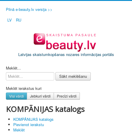
Pilnā e-beauty.lv versija >>
LV
RU
Latvijas skaistumkopšanas nozares informācijas portāls
PIETEIKT SAVU SALONU / FIRMU
Meklēt...
Sākt meklēšanu
Meklēt ierakstus kuri
Visi vārdi
Jebkuri vārdi
Precīzi vārdi
KOMPĀNIJAS katalogs
KOMPĀNIJAS katalogs
Pievienot ierakstu
Meklēt