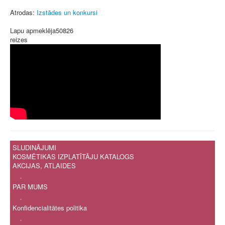
Atrodas:
Izstādes un konkursi
Lapu apmeklēja
50826
reizes
SLUDINĀJUMI
KOSMĒTIKAS IZPLATĪTĀJU KATALOGS
AKCIJAS, ATLAIDES
.
PAR MUMS
.
Konfidencialitātes politika
.