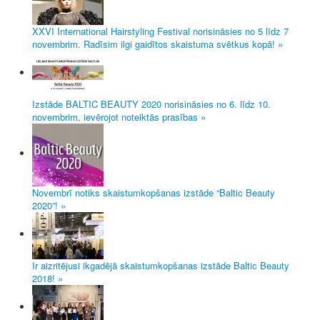
XXVI International Hairstyling Festival norisināsies no 5 līdz 7
novembrim. Radīsim ilgi gaidītos skaistuma svētkus kopā! »
Izstāde BALTIC BEAUTY 2020 norisināsies no 6. līdz 10.
novembrim, ievērojot noteiktās prasības »
Novembrī notiks skaistumkopšanas izstāde “Baltic Beauty
2020”! »
Ir aizritējusi ikgadējā skaistumkopšanas izstāde Baltic Beauty
2018! »