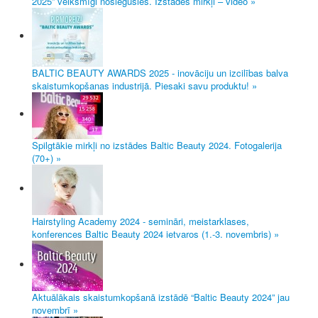
2025” veiksmīgi noslēgusies. Izstādes mirkļi – video »
BALTIC BEAUTY AWARDS 2025 - inovāciju un izcilības balva
skaistumkopšanas industrijā. Piesaki savu produktu! »
Spilgtākie mirkļi no izstādes Baltic Beauty 2024. Fotogalerija
(70+) »
Hairstyling Academy 2024 - semināri, meistarklases,
konferences Baltic Beauty 2024 ietvaros (1.-3. novembris) »
Aktuālākais skaistumkopšanā izstādē “Baltic Beauty 2024” jau
novembrī »