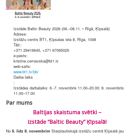
Izstāde Baltic Beauty 2026 (06.–08.11. • Rīgā, Ķīpsalā)
Adrese:
Izstāžu centrs BT1, Ķīpsalas iela 8
,
Rīga
, 1048
Tālr.:
+371 29416645, +371 67065025
e-pasts:
kristine.cernavska@bt1.lv
web-saits:
www.bt1.lv/bb/
Darba laiks
:
Izstādes darbalaiks: 6.-7. novembris 11.00–20.00; 8. novembris
11.00–17.00
Par mums
Baltijas skaistuma svētki –
izstāde “Baltic Beauty” Ķīpsalā!
No
6. līdz 8. novembrim
Starptautiskajā izstāžu centrā Ķīpsalā jau