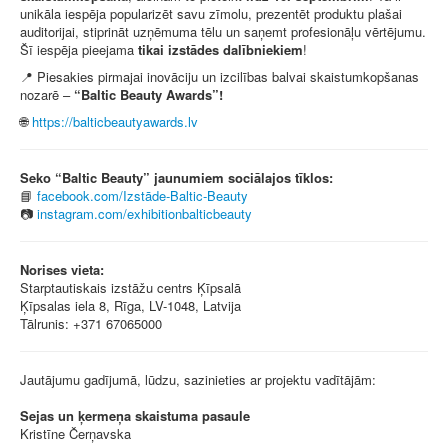
unikāla iespēja popularizēt savu zīmolu, prezentēt produktu plašai
auditorijai, stiprināt uzņēmuma tēlu un saņemt profesionāļu vērtējumu.
Šī iespēja pieejama
tikai izstādes dalībniekiem
!
📍 Piesakies pirmajai inovāciju un izcilības balvai skaistumkopšanas
nozarē –
“Baltic Beauty Awards”!
🌐
https://balticbeautyawards.lv
Seko “Baltic Beauty” jaunumiem sociālajos tīklos:
📘
facebook.com/Izstāde-Baltic-Beauty
📷
instagram.com/exhibitionbalticbeauty
Norises vieta:
Starptautiskais izstāžu centrs Ķīpsalā
Ķīpsalas iela 8, Rīga, LV-1048, Latvija
Tālrunis: +371 67065000
Jautājumu gadījumā, lūdzu, sazinieties ar projektu vadītājām:
Sejas un ķermeņa skaistuma pasaule
Kristīne Čerņavska