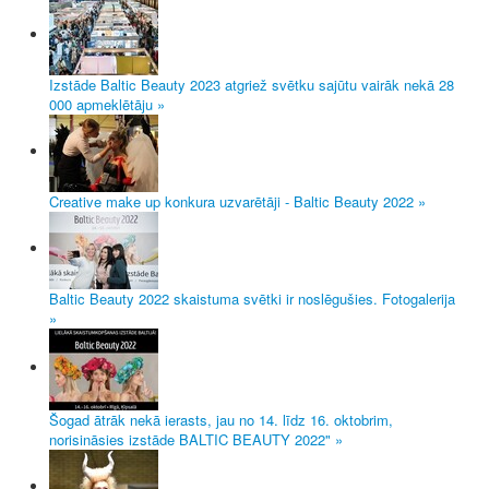
Izstāde Baltic Beauty 2023 atgriež svētku sajūtu vairāk nekā 28
000 apmeklētāju »
Creative make up konkura uzvarētāji - Baltic Beauty 2022 »
Baltic Beauty 2022 skaistuma svētki ir noslēgušies. Fotogalerija
»
Šogad ātrāk nekā ierasts, jau no 14. līdz 16. oktobrim,
norisināsies izstāde BALTIC BEAUTY 2022" »