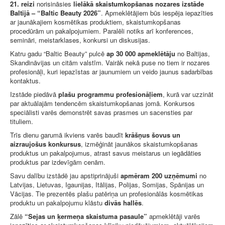
21. reizi
norisināsies
lielākā skaistumkopšanas nozares izstāde
Baltijā – “Baltic Beauty 2026”
. Apmeklētājiem būs iespēja iepazīties
ar jaunākajiem kosmētikas produktiem, skaistumkopšanas
procedūrām un pakalpojumiem. Paralēli notiks arī konferences,
semināri, meistarklases, konkursi un diskusijas.
Katru gadu “Baltic Beauty” pulcē
ap 30 000 apmeklētāju
no Baltijas,
Skandināvijas un citām valstīm. Vairāk nekā puse no tiem ir nozares
profesionāļi, kuri iepazīstas ar jaunumiem un veido jaunus sadarbības
kontaktus.
Izstāde piedāvā
plašu programmu profesionāļiem
, kurā var uzzināt
par aktuālajām tendencēm skaistumkopšanas jomā. Konkursos
speciālisti varēs demonstrēt savas prasmes un sacensties par
tituliem.
Trīs dienu garumā ikviens varēs baudīt
krāšņus šovus un
aizraujošus konkursus
, izmēģināt jaunākos skaistumkopšanas
produktus un pakalpojumus, atrast savus meistarus un iegādāties
produktus par izdevīgām cenām.
Savu dalību izstādē jau apstiprinājuši
apmēram 200 uzņēmumi
no
Latvijas, Lietuvas, Igaunijas, Itālijas, Polijas, Somijas, Spānijas un
Vācijas. Tie prezentēs plašu patēriņa un profesionālās kosmētikas
produktu un pakalpojumu klāstu
divās hallēs
.
Zālē
“Sejas un ķermeņa skaistuma pasaule”
apmeklētāji varēs