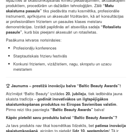
iepazīties ar skaistumkopšanas klīniku piedāvājumiem, aktuālākajiem
produktiem, procedūrām un dažādām tehnoloģijām. Zālē
“Matu
skaistuma pasaule”
tiks piedāvāta matu kosmētika, profesionālie
instrumenti, aprīkojums un aksesuāri frizētavām, kā arī konsultācijas
ar profesionāliem frizieriem un pasaules klases meistaru
demonstrācijas. Izstādi papildinās arī atsevišķa sadaļa
“Rotaslietu
pasaule”
, kurā būs pieejami aksesuāri un rotaslietas.
Pasākuma ietvaros norisināsies:
Profesionāļu konferences
Starptautiskais frizieru festivāls
Konkursi frizieriem, vizāžistiem, nagu, skropstu un uzacu
meistariem
🏆
Jaunums – prestižā inovāciju balva “Baltic Beauty Awards”!
Atzīmējot “Baltic Beauty” izstādes
20. jubileju
, tiek iedibināta jauna
skaista tradīcija –
godināt inovatīvākos un ilgtspējīgākos
skaistumkopšanas produktus no Eiropas Savienības valstīm
.
Pirmo reizi tiks pasniegta
“Baltic Beauty Awards”
balva!
Kāpēc pieteikt savu produktu balvai “Baltic Beauty Awards”?
Ja tavs produkts nav tikai kosmētikas līdzeklis, bet
patiesa inovācija
skaistumkopšanā
, aicinām to pieteikt
līdz 10. septembrim
! Tā ir