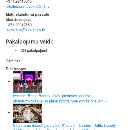
+371 29416645
Matu skaistuma pasaule
Irina Jevsejeva
+371 29217560
Pakalpojumu veidi:
Citi pakalpojumi
Semināri
Publikacijas
Izstāde “Baltic Beauty 2026” piedāvās jaunāko
skaistumkopšanā un plašu programmu profesionāļiem »
Skaistuma industrijas svētki Ķīpsalā – izstāde “Baltic Beauty