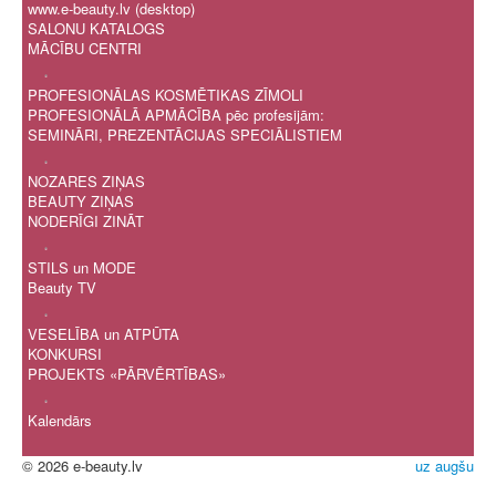
www.e-beauty.lv (desktop)
SALONU KATALOGS
MĀCĪBU CENTRI
.
PROFESIONĀLAS KOSMĒTIKAS ZĪMOLI
PROFESIONĀLĀ APMĀCĪBA pēc profesijām:
SEMINĀRI, PREZENTĀCIJAS SPECIĀLISTIEM
.
NOZARES ZIŅAS
BEAUTY ZIŅAS
NODERĪGI ZINĀT
.
STILS un MODE
Beauty TV
.
VESELĪBA un ATPŪTA
KONKURSI
PROJEKTS «PĀRVĒRTĪBAS»
.
Kalendārs
© 2026 e-beauty.lv
uz augšu