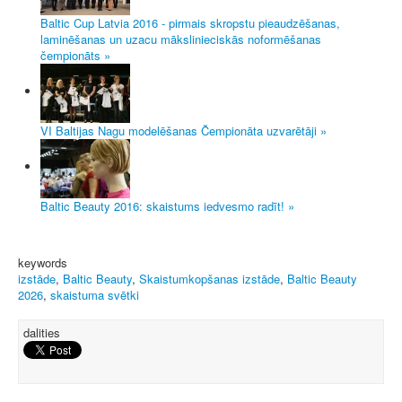
Baltic Cup Latvia 2016 - pirmais skropstu pieaudzēšanas,
laminēšanas un uzacu mākslinieciskās noformēšanas
čempionāts »
VI Baltijas Nagu modelēšanas Čempionāta uzvarētāji »
Baltic Beauty 2016: skaistums iedvesmo radīt! »
keywords
izstāde
,
Baltic Beauty
,
Skaistumkopšanas izstāde
,
Baltic Beauty
2026
,
skaistuma svētki
dalities