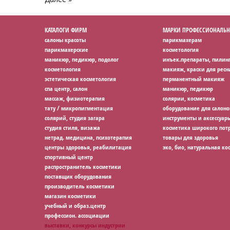
КАТАЛОГИ ФИРМ
МАРКИ ПРОФЕССИОНАЛЬН
салоны красоты
парикмахерам
парикмахерские
косметология
маникюр, педикюр, подолог
инъек.препараты, пилин
косметология
макияж, краски для ресн
эстетическая косметология
перманентный макияж
спа центр, салон
маникюр, педикюр
массаж, физиотерапия
солярии, косметика
тату / микропигментация
оборудование для салоно
солярий, студия загара
инструменты и аксессуар
студия стиля, визажа
косметика широкого потр
нетрад. медицина, психотерапия
товары для здоровья
центры здоровья, реабилитация
эко, био, натуральная ко
спортивный центр
распространитель косметики
поставщик оборудования
производитель косметики
магазин косметики
учебный и образ.центр
профессион. ассоциации
выставки, конкурсы индустрии