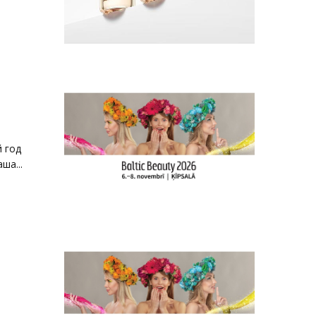
 год
ша...