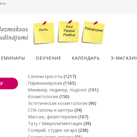
ости
СЕМИНАРЫ
ОБУЧЕНИЕ
КАЛЕНДАРЬ
Э-МАГАЗИ
Салоны красоты
(1217)
Парикмахерская
(1165)
У
Маникюр, педикюр, подолог
(101)
Косметология
(150)
Эстетическая косметология
(96)
СПА салоны и центры
(34)
Массаж, физиотерапия
(107)
Тату / Микропигментация
(39)
Солярий, студия загара
(238)
Студия стиля, визажа
(31)