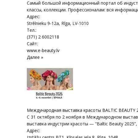
Самый большой информационный портал об индустри
классы, коллекции. Профессионалам: вся информаци
Адрес:
Strēlnieku 9-12a
,
Rīga
, LV-1010
Тел.:
(371) 2 6002118
Сайт:
www.e-beauty.lv
Далее »
Международная выставка красоты BALTIC BEAUTY 202
С 31 октября по 2 ноября в Международном выстав
выставка индустрии красоты — “Baltic Beauty 2025”,
Адрес:
Izstāžu centrs BT1, Ķīpsalas iela 8
,
Rīga
, 1048