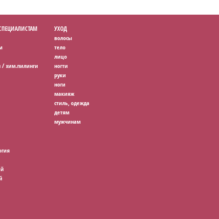
 СПЕЦИАЛИСТАМ
УХОД
волосы
м
тело
лицо
 / хим.пилинги
ногти
руки
ноги
макияж
стиль, одежда
детям
мужчинам
огия
ей
й