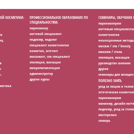
ОЙ КОСМЕТИКИ:
ПРОФЕССИОНАЛЬНОЕ ОБРАЗОВАНИЕ ПО
СЕМИНАРЫ, ОБУЧЕНИЕ
СПЕЦИАЛЬНОСТЯМ:
парикмахерам
парикмахер
ногтевым специалиста
ногтевой специалист
ги
косметология
педикюр, подолог
иц
инъекционные методы
специалист косметологии
массаж / спа / beauty
косметик, эстетист
макияж / стиль
массажист, спа специалист
эпиляция, ваксация
эпиляция, ваксация
в
руководство салоном
микропигментация
ы
другие
администратор
.
семинары для женщин
другие курсы
ПОЛЕЗНО ЗНАТЬ
сметика
уход за лицом и телом
эстетическая косметол
парикмахерам
маникюр, дизайн ногт
педикюр, уход за стопо
мастеркласс
словарь