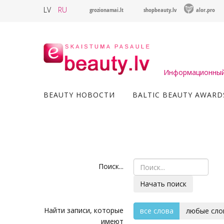
LV
RU
grozionamai.lt
shopbeauty.lv
alor.pro
Информационный 
BEAUTY НОВОСТИ
BALTIC BEAUTY AWARD
Поиск...
Начать поиск
Найти записи, которые
все слова
любые сло
имеют