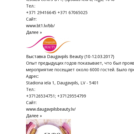
Тел.:
+371 29416645 +371 67065025
Сайт:
www.bt1.lv/bb/
Далее »
Выставка Daugavpils Beauty (10-12.03.2017)
Опыт предыдущих годов показывает, что был прояв
мероприятие посещает около 6000 гостей. Было пре
Адрес:
Stadiona iela 1
,
Daugavpils
, LV - 5401
Тел.:
+37126534751; +37129554799
Сайт:
www.daugavpilsbeauty.lv/
Далее »