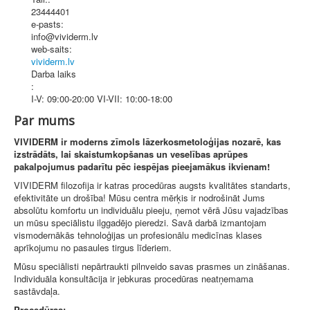
23444401
e-pasts:
info@vividerm.lv
web-saits:
vividerm.lv
Darba laiks
:
I-V: 09:00-20:00 VI-VII: 10:00-18:00
Par mums
VIVIDERM ir moderns zīmols lāzerkosmetoloģijas nozarē, kas
izstrādāts, lai skaistumkopšanas un veselības aprūpes
pakalpojumus padarītu pēc iespējas pieejamākus ikvienam!
VIVIDERM filozofija ir katras procedūras augsts kvalitātes standarts,
efektivitāte un drošība! Mūsu centra mērķis ir nodrošināt Jums
absolūtu komfortu un individuālu pieeju, ņemot vērā Jūsu vajadzības
un mūsu speciālistu ilggadējo pieredzi. Savā darbā izmantojam
vismodernākās tehnoloģijas un profesionālu medicīnas klases
aprīkojumu no pasaules tirgus līderiem.
Mūsu speciālisti nepārtraukti pilnveido savas prasmes un zināšanas.
Individuāla konsultācija ir jebkuras procedūras neatņemama
sastāvdaļa.
Procedūras: