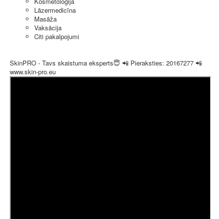
Kosmetoloģija
Lāzermedicīna
Masāža
Vaksācija
Citi pakalpojumi
SkinPRO - Tavs skaistuma eksperts😇 📲 Pieraksties: 20167277 📲
www.skin-pro.eu