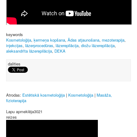
keywords
Kosmetoloģija
,
ķermeņa kopšana
,
Ādas atjaunošana
,
mezoterapija
,
injekcijas
,
lāzerprocedūras
,
lāzerepilācija
,
diožu lāzerepilācija
,
aleksandrīta lāzerepilācija
,
DEKA
dalities
Atrodas:
Estētiskā kosmetoloģija
|
Kosmetoloģija
|
Masāža,
fizioterapija
Lapu apmeklēja
3021
reizes