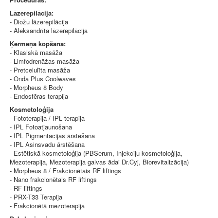
Lāzerepilācija:
⁃ Diožu lāzerepilācija
⁃ Aleksandrīta lāzerepilācija
Ķermeņa kopšana:
⁃ Klasiskā masāža
⁃ Limfodrenāžas masāža
⁃ Pretcelulīta masāža
⁃ Onda Plus Coolwaves
⁃ Morpheus 8 Body
⁃ Endosfēras terapija
Kosmetoloģija
⁃ Fototerapija / IPL terapija
⁃ IPL Fotoatjaunošana
⁃ IPL Pigmentācijas ārstēšana
⁃ IPL Asinsvadu ārstēšana
⁃ Estētiskā kosmetoloģija (PBSerum, Injekciju kosmetoloģija,
Mezoterapija, Mezoterapija galvas ādai Dr.Cyj, Biorevitalizācija)
⁃ Morpheus 8 / Frakcionētais RF liftings
⁃ Nano frakcionētais RF liftings
⁃ RF liftings
⁃ PRX-T33 Terapija
⁃ Frakcionētā mezoterapija