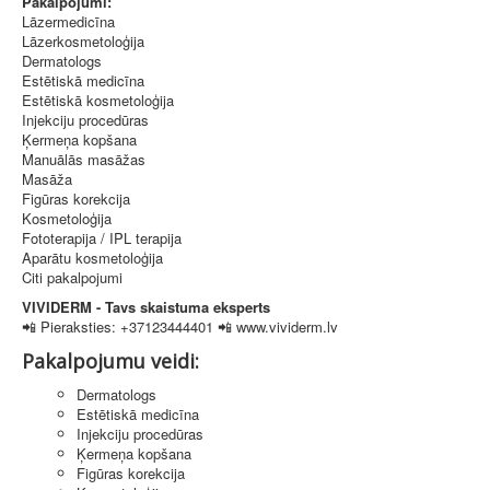
Pakalpojumi:
Lāzermedicīna
Lāzerkosmetoloģija
Dermatologs
Estētiskā medicīna
Estētiskā kosmetoloģija
Injekciju procedūras
Ķermeņa kopšana
Manuālās masāžas
Masāža
Figūras korekcija
Kosmetoloģija
Fototerapija / IPL terapija
Aparātu kosmetoloģija
Citi pakalpojumi
VIVIDERM - Tavs skaistuma eksperts
📲 Pieraksties: +37123444401 📲 www.vividerm.lv
Pakalpojumu veidi:
Dermatologs
Estētiskā medicīna
Injekciju procedūras
Ķermeņa kopšana
Figūras korekcija