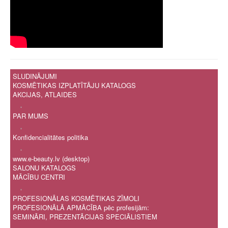
SLUDINĀJUMI
KOSMĒTIKAS IZPLATĪTĀJU KATALOGS
AKCIJAS, ATLAIDES
.
PAR MUMS
.
Konfidencialitātes politika
.
www.e-beauty.lv (desktop)
SALONU KATALOGS
MĀCĪBU CENTRI
.
PROFESIONĀLAS KOSMĒTIKAS ZĪMOLI
PROFESIONĀLĀ APMĀCĪBA pēc profesijām:
SEMINĀRI, PREZENTĀCIJAS SPECIĀLISTIEM
.