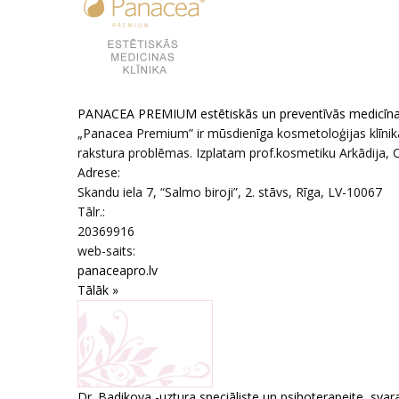
PANACEA PREMIUM estētiskās un preventīvās medicīnas
„Panacea Premium” ir mūsdienīga kosmetoloģijas klīnika. 
rakstura problēmas. Izplatam prof.kosmetiku Arkādija, C
Adrese:
Skandu iela 7, “Salmo biroji”, 2. stāvs
,
Rīga
, LV-10067
Tālr.:
20369916
web-saits:
panaceapro.lv
Tālāk »
Dr. Badikova -uztura speciāliste un psihoterapeite, sva