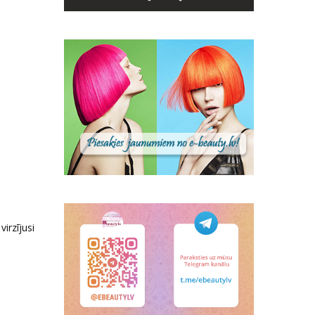
irzījusi