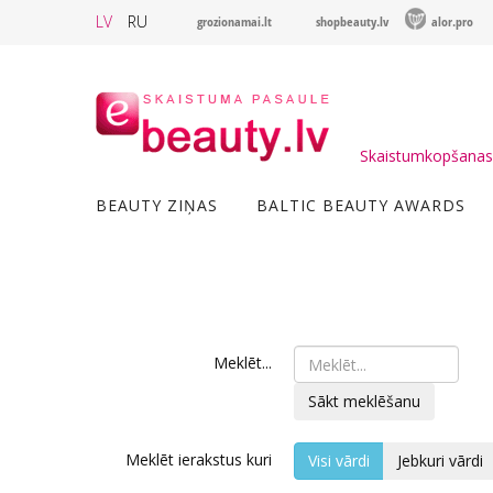
LV
RU
grozionamai.lt
shopbeauty.lv
alor.pro
Skaistumkopšanas 
BEAUTY ZIŅAS
BALTIC BEAUTY AWARDS
Meklēt...
Sākt meklēšanu
Meklēt ierakstus kuri
Visi vārdi
Jebkuri vārdi