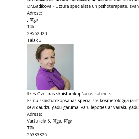
Dr.Badikova - Uztura speciāliste un psihoterapeite, svar
Adrese:
,
Rīga
Tālr.:
29562424
Tālāk »
Ilzes Ozoliņas skaistumkopšanas kabinets
Esmu skaistumkopšanas speciāliste kosmetoloģijā (ārstn
sevi daudzu gadu garumā. Varu lepoties ar vairāku gadu p
Adrese:
Varžu iela 6, Rīga
,
Rīga
Tālr.:
26333326