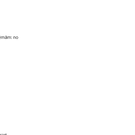
lēmām: no
siet