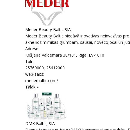
Meder Beauty Baltic SIA
Meder Beauty Baltic piedāvā inovatīvas neinvazīvas 
akne līdz mīmikas grumbām, sausai, novecojošai un jut
Adrese:
Krišjāņa Valdemāra 38/101
,
Rīga
, LV-1010
Tālr.:
25769000, 25612000
web-saits:
mederbaltic.com/
Tālāk »
DMK Baltic, SIA
Danne Montague-King (DMK) kosmeceitikas produkti. DMK