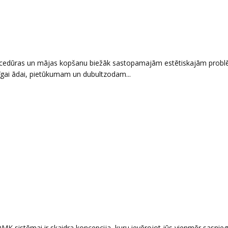
procedūras un mājas kopšanu biežāk sastopamajām estētiskajām prob
īgai ādai, pietūkumam un dubultzodam...
 sistēmai ir skaidra koncepcija, kuru ievērojot jūs vienmēr sasnieg