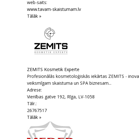
web-saits:
www.tavam-skaistumam.lv
Tālāk »
ZEMITS Kosmetik Experte
Profesionālās kosmetoloģiskās iekārtas ZEMITS - inovatīv
veiksmīgam skaistuma un SPA biznesam...
Adrese:
Vienības gatve 192
,
Rīga
, LV-1058
Tālr.:
26767517
Tālāk »