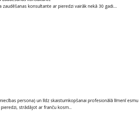
a zaudēšanas konsultante ar pieredzi vairāk nekā 30 gadi....
iecības persona) un līdz skaistumkopšanai profesionālā līmenī esmu v
ieredzi, strādājot ar franču kosm...