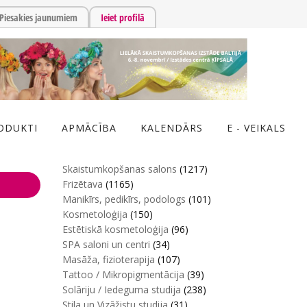
Piesakies jaunumiem
Ieiet profilā
ODUKTI
APMĀCĪBA
KALENDĀRS
E - VEIKALS
Skaistumkopšanas salons
(1217)
Frizētava
(1165)
Manikīrs, pedikīrs, podologs
(101)
Kosmetoloģija
(150)
Estētiskā kosmetoloģija
(96)
SPA saloni un centri
(34)
Masāža, fizioterapija
(107)
Tattoo / Mikropigmentācija
(39)
Solāriju / Iedeguma studija
(238)
Stila un Vizāžistu studija
(31)