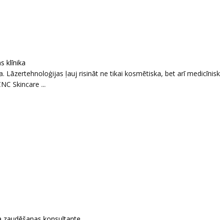
 klīnika
Lāzertehnoloģijas ļauj risināt ne tikai kosmētiska, bet arī medicīnis
NC Skincare ...
ra zaudēšanas konsultante