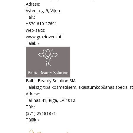
Adrese:
Vytenio g. 9
,
Viļņa
Tālr.:
+370 610 27691
web-saits:
www.grozioverslui.lt
Tālāk »
Baltic Beauty Solution SIA
Tālākizglītība kosmētiķiem, skaistumkopšanas speciālist
Adrese:
Tallinas 41
,
Rīga
, LV-1012
Tālr.:
(371) 29181871
Tālāk »