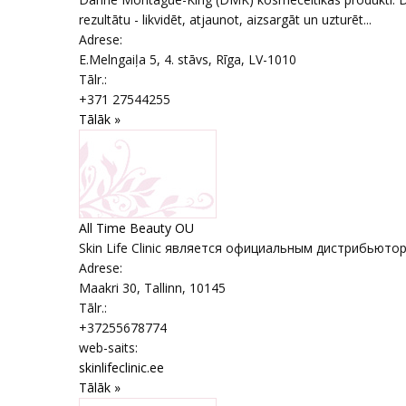
rezultātu - likvidēt, atjaunot, aizsargāt un uzturēt...
Adrese:
E.Melngaiļa 5, 4. stāvs
,
Rīga
, LV-1010
Tālr.:
+371 27544255
Tālāk »
All Time Beauty OU
Skin Life Clinic является официальным дистрибьюторо
Adrese:
Maakri 30
,
Tallinn
, 10145
Tālr.:
+37255678774
web-saits:
skinlifeclinic.ee
Tālāk »