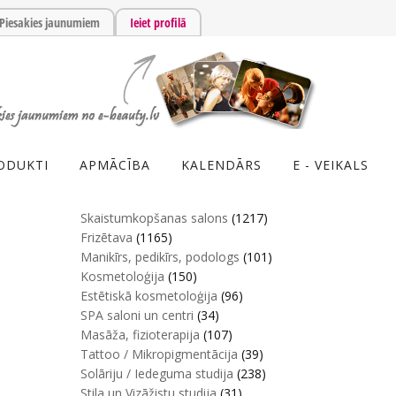
Piesakies jaunumiem
Ieiet profilā
ODUKTI
APMĀCĪBA
KALENDĀRS
E - VEIKALS
Skaistumkopšanas salons
(1217)
Frizētava
(1165)
Manikīrs, pedikīrs, podologs
(101)
Kosmetoloģija
(150)
Estētiskā kosmetoloģija
(96)
SPA saloni un centri
(34)
Masāža, fizioterapija
(107)
Tattoo / Mikropigmentācija
(39)
Solāriju / Iedeguma studija
(238)
Stila un Vizāžistu studija
(31)