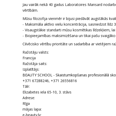
Jau vairāk nekā 40 gadus Laboratoires Mansard nodarbo
vērtībām.
Mūsu filozofija vienmēr ir bijusi piedāvāt augstākās kva
- Maksimāla aktīvo vielu koncentrācija, sasniedzot līdz
- Visaugstākie standarti mūsu kosmētikas līdzekļiem, lai 
- Biopieejamības maksimizēšana un tikai pašu svaigāko
Cilvēcisko vērtību prioritāte un sadarbība ar vietējiem r
Ražotāju valsts:
Francija
Ražotāja saits:
Izplatītājs:
BEAUTY SCHOOL - Skaistumkopšanas profesionālā sko
+371 67288246, +371 26556816
Tālr:
Elizabetes iela 65-10, 3. stāvs
Adrese:
Rīga
mājas lapa:
e-beauty.lv: