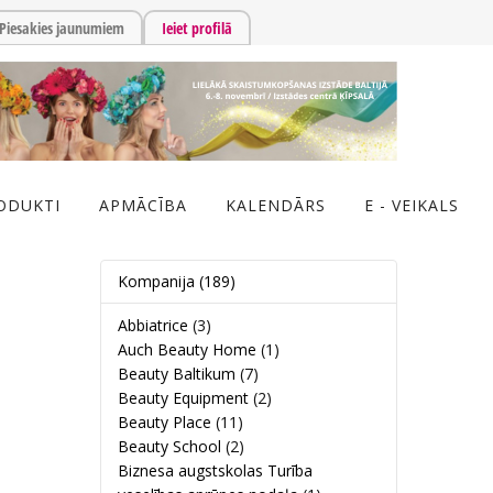
Piesakies jaunumiem
Ieiet profilā
ODUKTI
APMĀCĪBA
KALENDĀRS
E - VEIKALS
Kompanija
(189)
Abbiatrice
(3)
Auch Beauty Home
(1)
Beauty Baltikum
(7)
Beauty Equipment
(2)
Beauty Place
(11)
Beauty School
(2)
Biznesa augstskolas Turība