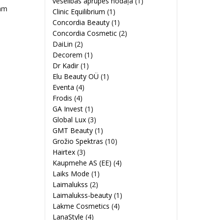
veselības aprūpes nodaļa
(1)
jām
Clinic Equilibrium
(1)
Concordia Beauty
(1)
Concordia Cosmetic
(2)
DaiLin
(2)
Decorem
(1)
Dr Kadir
(1)
Elu Beauty OÜ
(1)
Eventa
(4)
Frodis
(4)
GA Invest
(1)
Global Lux
(3)
GMT Beauty
(1)
Grožio Spektras
(10)
Hairtex
(3)
Kaupmehe AS (EE)
(4)
Laiks Mode
(1)
Laimalukss
(2)
Laimalukss-beauty
(1)
Lakme Cosmetics
(4)
LanaStyle
(4)