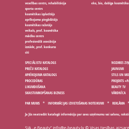
veselības centrs, rehabilitācija
eko, bio, dabīga kosmētika
sporta centrs
kosmētikas izplatītājs
aprīkojuma piegādātājs
kosmētikas ražotājs
veikals, prof. kosmētika
mācību centrs
profesionālā asociācija
izstāde, prof. konkurss
citi
SPECIĀLISTU KATALOGS
NOZARES ZI
PREČU KATALOGS
JAUNUMI
APRĪKOJUMA KATALOGS
STILS UN M
PROCEDŪRAS
PROJEKTS «P
LIKUMDOŠANA
BEAUTY TV
SKAISTUMKOPŠANAS BIZNESS
VĀRDNĪCA
PAR MUMS
INFORMĀCIJAS IZVIETOŠANAS NOTEIKUMI
REKLĀMA
Ja Jūs neatradāt katalogā informāciju par savu uzņēmumu vai salonu, rakst
SIA „e.Beauty”
info@e-beauty.lv
© Visas tiesības aizsar