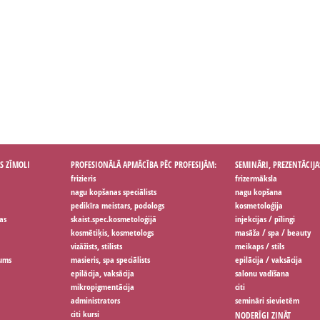
S ZĪMOLI
PROFESIONĀLĀ APMĀCĪBA PĒC PROFESIJĀM:
SEMINĀRI, PREZENTĀCIJA
frizieris
frizermāksla
nagu kopšanas speciālists
nagu kopšana
pedikīra meistars, podologs
kosmetoloģija
as
skaist.spec.kosmetoloģijā
injekcijas / pīlingi
kosmētiķis, kosmetologs
masāža / spa / beauty
vizāžists, stilists
meikaps / stils
jums
masieris, spa speciālists
epilācija / vaksācija
epilācija, vaksācija
salonu vadīšana
mikropigmentācija
citi
administrators
semināri sievietēm
citi kursi
NODERĪGI ZINĀT