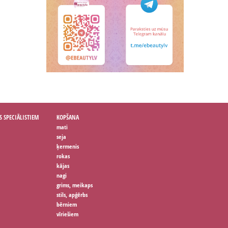
S SPECIĀLISTIEM
KOPŠANA
mati
seja
ķermenis
rokas
kājas
nagi
grims, meikaps
stils, apģērbs
bērniem
vīriešiem