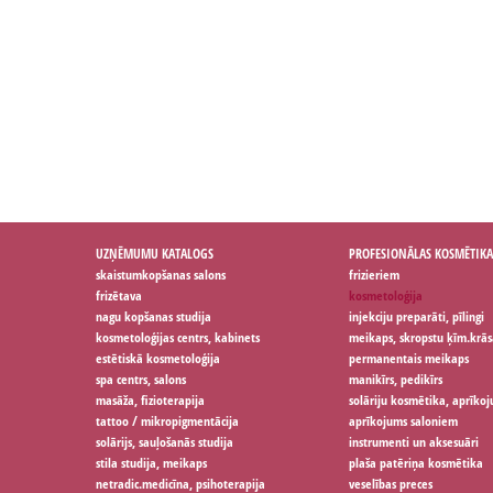
UZŅĒMUMU KATALOGS
PROFESIONĀLAS KOSMĒTIKA
skaistumkopšanas salons
frizieriem
frizētava
kosmetoloģija
nagu kopšanas studija
injekciju preparāti, pīlingi
kosmetoloģijas centrs, kabinets
meikaps, skropstu ķīm.krās
estētiskā kosmetoloģija
permanentais meikaps
spa centrs, salons
manikīrs, pedikīrs
masāža, fizioterapija
solāriju kosmētika, aprīko
tattoo / mikropigmentācija
aprīkojums saloniem
solārijs, sauļošanās studija
instrumenti un aksesuāri
stila studija, meikaps
plaša patēriņa kosmētika
netradic.medicīna, psihoterapija
veselības preces