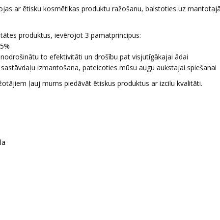
jas ar ētisku kosmētikas produktu ražošanu, balstoties uz mantota
litātes produktus, ievērojot 3 pamatprincipus:
 35%
nodrošinātu to efektivitāti un drošību pat visjutīgākajai ādai
 sastāvdaļu izmantošana, pateicoties mūsu augu aukstajai spiešanai
ažotājiem ļauj mums piedāvāt ētiskus produktus ar izcilu kvalitāti.
la