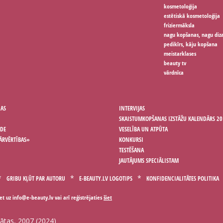
kosmetoloģija
estētiskā kosmetoloģija
friziermāksla
nagu kopšanas, nagu diz
pedikīrs, kāju kopšana
meistarklases
beauty tv
vārdnīca
ŅAS
INTERVIJAS
SKAISTUMKOPŠANAS IZSTĀŽU KALENDĀRS 20
ODE
VESELĪBA UN ATPŪTA
ĀRVĒRTĪBAS»
KONKURSI
TESTĒŠANA
JAUTĀJUMS SPECIĀLISTAM
GRIBU KĻŪT PAR AUTORU
E-BEAUTY.LV LOGOTIPS
KONFIDENCIALITĀTES POLITIKA
iet uz
vai arī reģistrējaties
šiet
gātas, 2007 (2024)