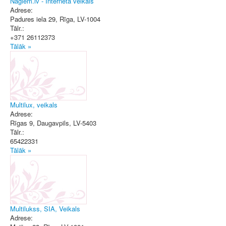
Nagiem.lv - Interneta veikals
Adrese:
Padures iela 29
,
Rīga
, LV-1004
Tālr.:
+371 26112373
Tālāk »
Multilux, veikals
Adrese:
Rīgas 9
,
Daugavpils
, LV-5403
Tālr.:
65422331
Tālāk »
Multilukss, SIA, Veikals
Adrese: