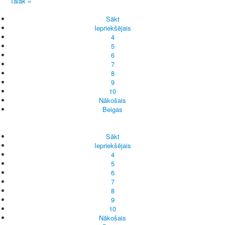
Tālāk »
Sākt
Iepriekšējais
4
5
6
7
8
9
10
Nākošais
Beigas
Sākt
Iepriekšējais
4
5
6
7
8
9
10
Nākošais