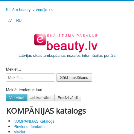
Pilnā e-beauty.lv versija >>
LV
RU
Latvijas skaistumkopšanas nozares informācijas portāls
PIETEIKT SAVU SALONU / FIRMU
Meklēt...
Sākt meklēšanu
Meklēt ierakstus kuri
Visi vārdi
Jebkuri vārdi
Precīzi vārdi
KOMPĀNIJAS katalogs
KOMPĀNIJAS katalogs
Pievienot ierakstu
Meklēt