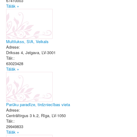
67410003
Tālāk »
Multilukss, SIA, Veikals
Adrese:
Driksas 4
,
Jelgava
, LV-3001
Tālr.:
63023428
Tālāk »
Parūku paradīze, tirdzniecības vieta
Adrese:
Centrāltirgus 3 k.2
,
Rīga
, LV-1050
Tālr.:
29949833
Tālāk »