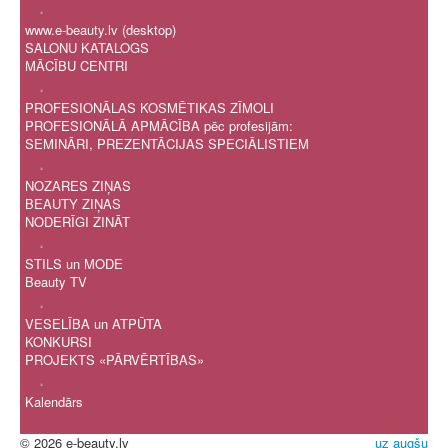
.
www.e-beauty.lv (desktop)
SALONU KATALOGS
MĀCĪBU CENTRI
.
PROFESIONĀLAS KOSMĒTIKAS ZĪMOLI
PROFESIONĀLĀ APMĀCĪBA pēc profesijām:
SEMINĀRI, PREZENTĀCIJAS SPECIĀLISTIEM
.
NOZARES ZIŅAS
BEAUTY ZIŅAS
NODERĪGI ZINĀT
.
STILS un MODE
Beauty TV
.
VESELĪBA un ATPŪTA
KONKURSI
PROJEKTS «PĀRVĒRTĪBAS»
.
Kalendārs
© 2026 e-beauty.lv
uz augšu