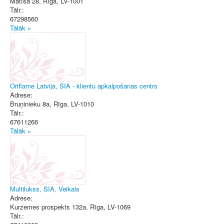
Matīsa 28
,
Rīga
, LV-1001
Tālr.:
67298560
Tālāk »
Oriflame Latvija, SIA - klientu apkalpošanas centrs
Adrese:
Bruņinieku 8a
,
Rīga
, LV-1010
Tālr.:
67611266
Tālāk »
Multilukss, SIA, Veikals
Adrese:
Kurzemes prospekts 132a
,
Rīga
, LV-1069
Tālr.: