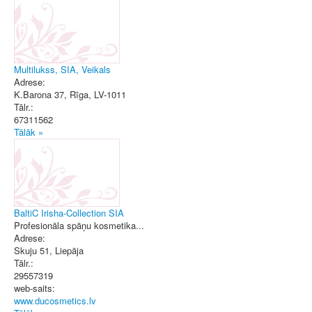
Multilukss, SIA, Veikals
Adrese:
K.Barona 37
,
Rīga
, LV-1011
Tālr.:
67311562
Tālāk »
BaltiC Irisha-Collection SIA
Profesionāla spāņu kosmetika...
Adrese:
Skuju 51
,
Liepāja
Tālr.:
29557319
web-saits:
www.ducosmetics.lv