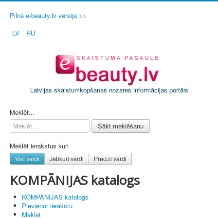
Pilnā e-beauty.lv versija >>
LV
RU
Latvijas skaistumkopšanas nozares informācijas portāls
PIETEIKT SAVU SALONU / FIRMU
Meklēt...
Sākt meklēšanu
Meklēt ierakstus kuri
Visi vārdi
Jebkuri vārdi
Precīzi vārdi
KOMPĀNIJAS katalogs
KOMPĀNIJAS katalogs
Pievienot ierakstu
Meklēt