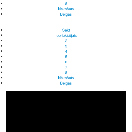
8
Nākošais
Beigas
Sākt
Iepriekšējais
2
3
4
5
6
7
8
Nākošais
Beigas