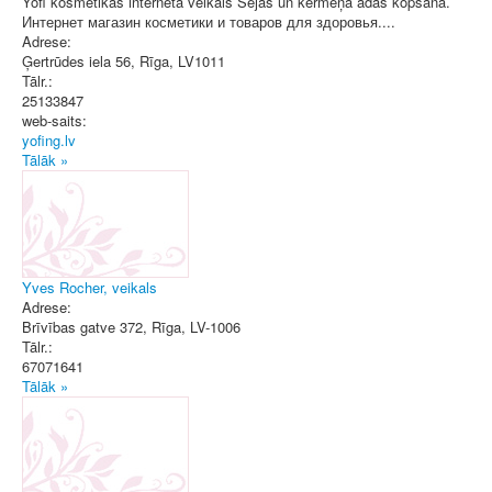
Yofi kosmētikas interneta veikals Sejas un kermeņa ādas kopšana.
Интернет магазин косметики и товаров для здоровья....
Adrese:
Ģertrūdes iela 56
,
Rīga
, LV1011
Tālr.:
25133847
web-saits:
yofing.lv
Tālāk »
Yves Rocher, veikals
Adrese:
Brīvības gatve 372
,
Rīga
, LV-1006
Tālr.:
67071641
Tālāk »