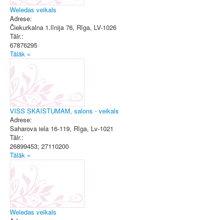
Weledas veikals
Adrese:
Čiekurkalna 1.līnija 76
,
Rīga
, LV-1026
Tālr.:
67876295
Tālāk »
VISS SKAISTUMAM, salons - veikals
Adrese:
Saharova iela 16-119
,
Rīga
, Lv-1021
Tālr.:
26899453; 27110200
Tālāk »
Weledas veikals