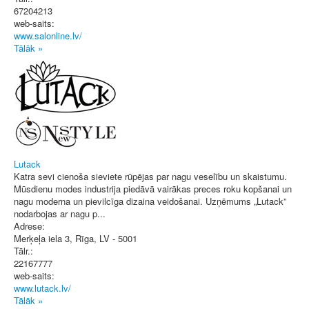
67204213
web-saits:
www.salonline.lv/
Tālāk »
Lutack
Katra sevi cienoša sieviete rūpējas par nagu veselību un skaistumu.
Mūsdienu modes industrija piedāvā vairākas preces roku kopšanai un
nagu moderna un pievilcīga dizaina veidošanai. Uzņēmums „Lutack”
nodarbojas ar nagu p...
Adrese:
Merķeļa iela 3
,
Rīga
, LV - 5001
Tālr.:
22167777
web-saits:
www.lutack.lv/
Tālāk »