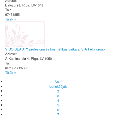
Adrese:
Baložu 28
,
Rīga
, LV-1048
Tālr.:
67451855
Tālāk »
VIDO BEAUTY profesionalās kosmētikas veikals, SIA Felix group
Adrese:
A.Kalniņa iela 4
,
Rīga
, LV-1050
Tālr.:
(371) 22826385
Tālāk »
Sākt
Iepriekšējais
2
3
4
5
6
7