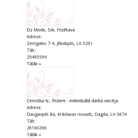
Dz Mode, SIA, Frizētava
Adrese:
Zemgales 7-4
,
Jēkabpils
, LV-5201
Tālr.:
29495594
Tālāk »
Cimoška Ņ., friziere - individuālā darba veicēja
Adrese:
Daugavpils 8a, Krāslavas novads
,
Dagda
, LV-5674
Tālr.:
26160266
Tālāk »