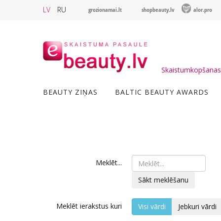
LV
RU
grozionamai.lt
shopbeauty.lv
alor.pro
Skaistumkopšanas 
BEAUTY ZIŅAS
BALTIC BEAUTY AWARDS
Meklēt...
Sākt meklēšanu
Meklēt ierakstus kuri
Visi vārdi
Jebkuri vārdi