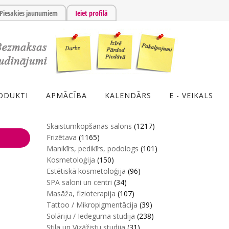
Piesakies jaunumiem
Ieiet profilā
ODUKTI
APMĀCĪBA
KALENDĀRS
E - VEIKALS
Skaistumkopšanas salons
(1217)
Frizētava
(1165)
Manikīrs, pedikīrs, podologs
(101)
Kosmetoloģija
(150)
Estētiskā kosmetoloģija
(96)
SPA saloni un centri
(34)
Masāža, fizioterapija
(107)
Tattoo / Mikropigmentācija
(39)
Solāriju / Iedeguma studija
(238)
Stila un Vizāžistu studija
(31)