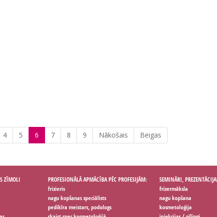
4
5
6
7
8
9
Nākošais
Beigas
S ZĪMOLI
PROFESIONĀLĀ APMĀCĪBA PĒC PROFESIJĀM:
SEMINĀRI, PREZENTĀCIJA
frizieris
frizermāksla
nagu kopšanas speciālists
nagu kopšana
pedikīra meistars, podologs
kosmetoloģija
as
skaist.spec.kosmetoloģijā
injekcijas / pīlingi