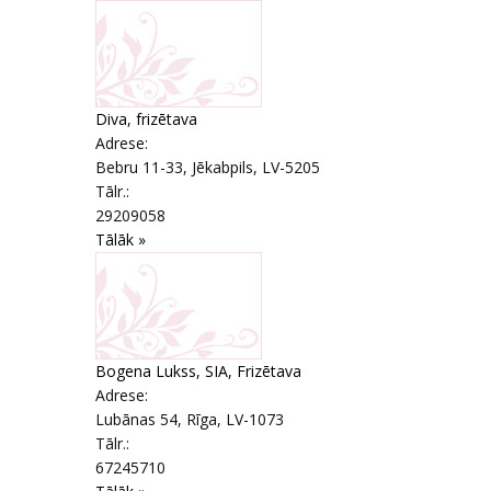
Diva, frizētava
Adrese:
Bebru 11-33
,
Jēkabpils
, LV-5205
Tālr.:
29209058
Tālāk »
Bogena Lukss, SIA, Frizētava
Adrese:
Lubānas 54
,
Rīga
, LV-1073
Tālr.:
67245710