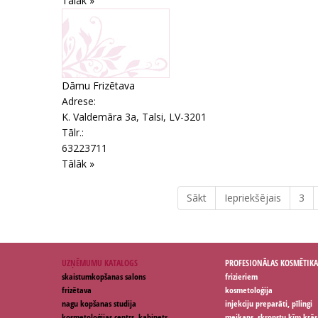
Tālāk »
Dāmu Frizētava
Adrese:
K. Valdemāra 3a
,
Talsi
, LV-3201
Tālr.:
63223711
Tālāk »
Sākt
Iepriekšējais
3
UZŅĒMUMU KATALOGS
PROFESIONĀLAS KOSMĒTIKA
skaistumkopšanas salons
frizieriem
frizētava
kosmetoloģija
nagu kopšanas studija
injekciju preparāti, pīlingi
kosmetoloģijas centrs, kabinets
meikaps, skropstu ķīm.krās