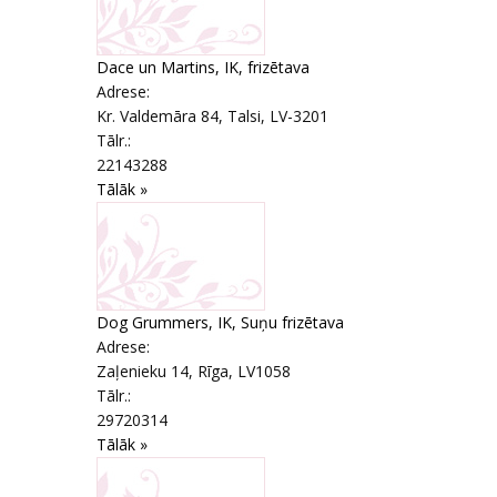
Dace un Martins, IK, frizētava
Adrese:
Kr. Valdemāra 84
,
Talsi
, LV-3201
Tālr.:
22143288
Tālāk »
Dog Grummers, IK, Suņu frizētava
Adrese:
Zaļenieku 14
,
Rīga
, LV1058
Tālr.:
29720314
Tālāk »