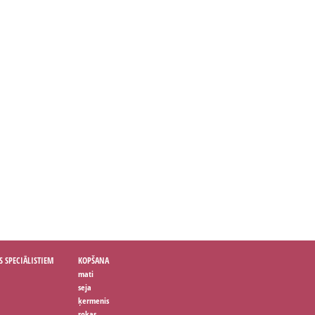
S SPECIĀLISTIEM
KOPŠANA
mati
seja
ķermenis
rokas