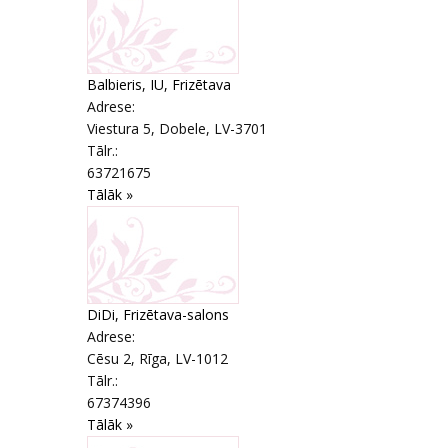
Balbieris, IU, Frizētava
Adrese:
Viestura 5
,
Dobele
, LV-3701
Tālr.:
63721675
Tālāk »
DiDi, Frizētava-salons
Adrese:
Cēsu 2
,
Rīga
, LV-1012
Tālr.:
67374396
Tālāk »