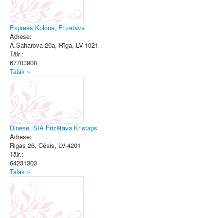
Express Kolona, Frizētava
Adrese:
A.Saharova 20a
,
Rīga
, LV-1021
Tālr.:
67703908
Tālāk »
Dinese, SIA Frizētava Kristaps
Adrese:
Rigas 26
,
Cēsis
, LV-4201
Tālr.:
64231303
Tālāk »