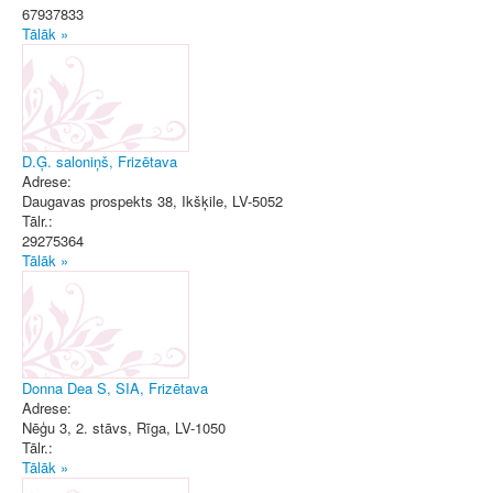
67937833
Tālāk »
D.Ģ. saloniņš, Frizētava
Adrese:
Daugavas prospekts 38
,
Ikšķile
, LV-5052
Tālr.:
29275364
Tālāk »
Donna Dea S, SIA, Frizētava
Adrese:
Nēģu 3, 2. stāvs
,
Rīga
, LV-1050
Tālr.:
Tālāk »