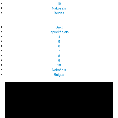
10
Nākošais
Beigas
Sākt
Iepriekšējais
4
5
6
7
8
9
10
Nākošais
Beigas