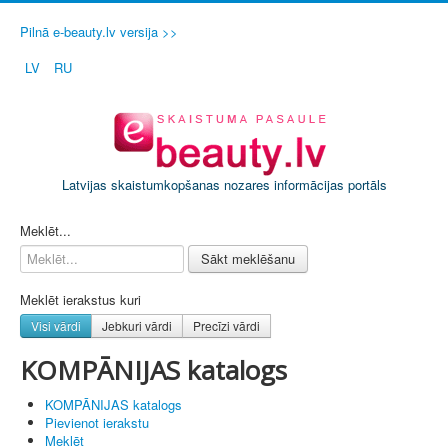
Pilnā e-beauty.lv versija >>
LV
RU
Latvijas skaistumkopšanas nozares informācijas portāls
PIETEIKT SAVU SALONU / FIRMU
Meklēt...
Sākt meklēšanu
Meklēt ierakstus kuri
Visi vārdi
Jebkuri vārdi
Precīzi vārdi
KOMPĀNIJAS katalogs
KOMPĀNIJAS katalogs
Pievienot ierakstu
Meklēt