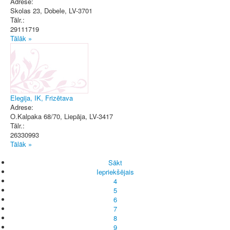
Adrese:
Skolas 23
,
Dobele
, LV-3701
Tālr.:
29111719
Tālāk »
Elegija, IK, Frizētava
Adrese:
O.Kalpaka 68/70
,
Liepāja
, LV-3417
Tālr.:
26330993
Tālāk »
Sākt
Iepriekšējais
4
5
6
7
8
9