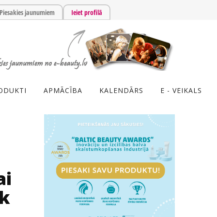
Piesakies jaunumiem
Ieiet profilā
ODUKTI
APMĀCĪBA
KALENDĀRS
E - VEIKALS
ai
lk