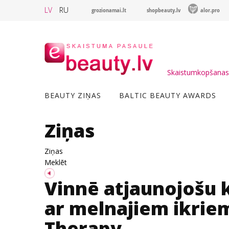
LV
RU
grozionamai.lt
shopbeauty.lv
alor.pro
Skaistumkopšanas 
BEAUTY ZIŅAS
BALTIC BEAUTY AWARDS
Ziņas
Ziņas
Meklēt
Vinnē atjaunojošu
ar melnajiem ikriem
Therapy