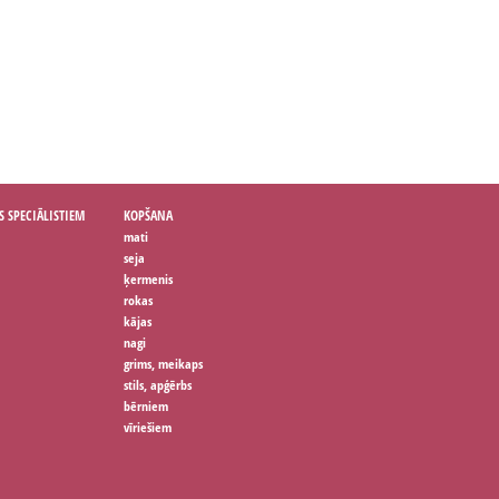
S SPECIĀLISTIEM
KOPŠANA
mati
seja
ķermenis
rokas
kājas
nagi
grims, meikaps
stils, apģērbs
bērniem
vīriešiem