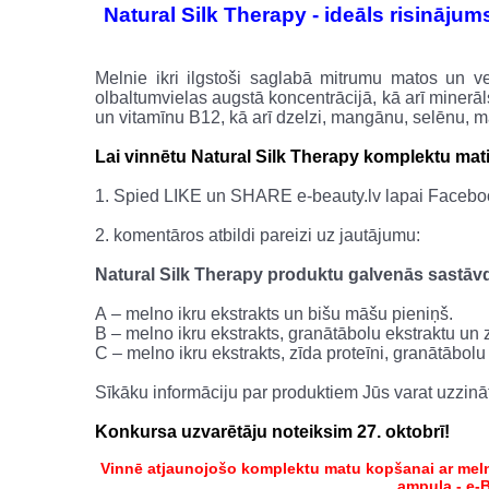
Natural Silk Therapy - ideāls risināju
Melnie ikri ilgstoši saglabā mitrumu matos un v
olbaltumvielas augstā koncentrācijā, kā arī minerāl
un vitamīnu B12, kā arī dzelzi, mangānu, selēnu,
Lai vinnētu Natural Silk Therapy komplektu mat
1. Spied LIKE un SHARE e-beauty.lv lapai Faceboo
2. komentāros atbildi pareizi uz jautājumu:
Natural Silk Therapy produktu galvenās sastāv
А – melno ikru ekstrakts un bišu māšu pieniņš.
В – melno ikru ekstrakts, granātābolu ekstraktu un z
С – melno ikru ekstrakts, zīda proteīni, granātābolu
Sīkāku informāciju par produktiem Jūs varat uzzinā
Konkursa uzvarētāju noteiksim 27. oktobrī!
Vinnē atjaunojošo komplektu matu kopšanai ar melna
ampula - e-B