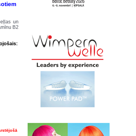
sotiem
eļļas un
tamīnu B2
ojošais:
rstējošā