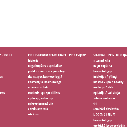
S ZĪMOLI
PROFESIONĀLĀ APMĀCĪBA PĒC PROFESIJĀM:
SEMINĀRI, PREZENTĀCIJA
frizieris
frizermāksla
nagu kopšanas speciālists
nagu kopšana
pedikīra meistars, podologs
kosmetoloģija
as
skaist.spec.kosmetoloģijā
injekcijas / pīlingi
kosmētiķis, kosmetologs
masāža / spa / beauty
vizāžists, stilists
meikaps / stils
jums
masieris, spa speciālists
epilācija / vaksācija
epilācija, vaksācija
salonu vadīšana
mikropigmentācija
citi
administrators
semināri sievietēm
citi kursi
NODERĪGI ZINĀT
kosmetoloģija
estētiskā kosmetoloģija