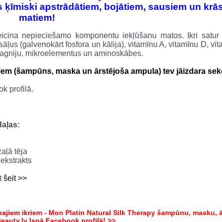
ms ķīmiski apstrādātiem, bojātiem, sausiem un krā
matiem!
eicina nepieciešamo komponentu iekļūšanu matos. Ikri satur 
sāļus (galvenokārt fosfora un kālija), vitamīnu A, vitamīnu D, vi
 magniju, mikroelementus un aminoskābes.
iem (šampūns, maska un ārstējoša ampula) tev jāizdara sek
k profilā.
daļas:
aļā tēja
 ekstrakts
t
šeit >>
jiem ikriem - Mon Platin Natural Silk Therapy šampūnu, masku, ā
eauty.lv lapā Facebook profilā! >>