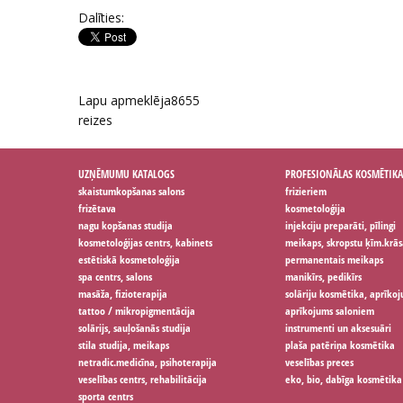
Dalīties:
Lapu apmeklēja
8655
reizes
UZŅĒMUMU KATALOGS
PROFESIONĀLAS KOSMĒTIKA
skaistumkopšanas salons
frizieriem
frizētava
kosmetoloģija
nagu kopšanas studija
injekciju preparāti, pīlingi
kosmetoloģijas centrs, kabinets
meikaps, skropstu ķīm.krās
estētiskā kosmetoloģija
permanentais meikaps
spa centrs, salons
manikīrs, pedikīrs
masāža, fizioterapija
solāriju kosmētika, aprīko
tattoo / mikropigmentācija
aprīkojums saloniem
solārijs, sauļošanās studija
instrumenti un aksesuāri
stila studija, meikaps
plaša patēriņa kosmētika
netradic.medicīna, psihoterapija
veselības preces
veselības centrs, rehabilitācija
eko, bio, dabīga kosmētika
sporta centrs