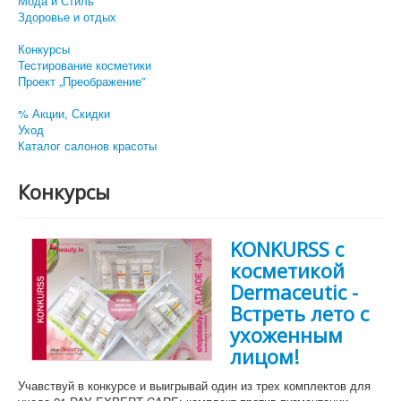
Мода и Стиль
Здоровье и отдых
Конкурсы
Тестирование косметики
Проект „Преображение”
% Акции, Скидки
Уход
Каталог салонов красоты
Конкурсы
KONKURSS c
косметикой
Dermaceutic -
Встреть лето с
ухоженным
лицом!
Учавствуй в конкурсе и выигрывай один из трех комплектов для