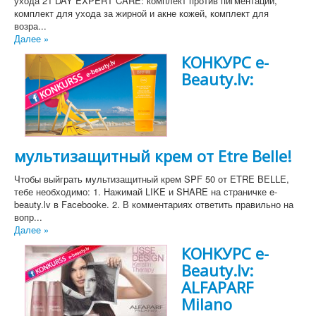
ухода 21 DAY EXPERT CARE: комплект против пигментации,
комплект для ухода за жирной и акне кожей, комплект для
возра...
Далее »
КОНКУРС e-
Beauty.lv:
мультизащитный крем от Etre Belle!
Чтобы выйграть мультизащитный крем SPF 50 от ETRE BELLE,
тебе необходимо: 1. Нажимай LIKE и SHARE на страничке e-
beauty.lv в Facebookе. 2. В комментариях ответить правильно на
вопр...
Далее »
КОНКУРС e-
Beauty.lv:
ALFAPARF
Milano