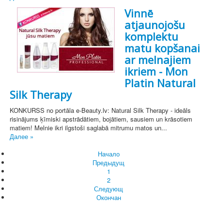
Vinnē
atjaunojošu
komplektu
matu kopšanai
ar melnajiem
ikriem - Mon
Platin Natural
Silk Therapy
KONKURSS no portāla e-Beauty.lv: Natural Silk Therapy - ideāls
risinājums ķīmiski apstrādātiem, bojātiem, sausiem un krāsotiem
matiem! Melnie ikri ilgstoši saglabā mitrumu matos un...
Далее »
Начало
Предыдущ
1
2
Следующ
Окончан