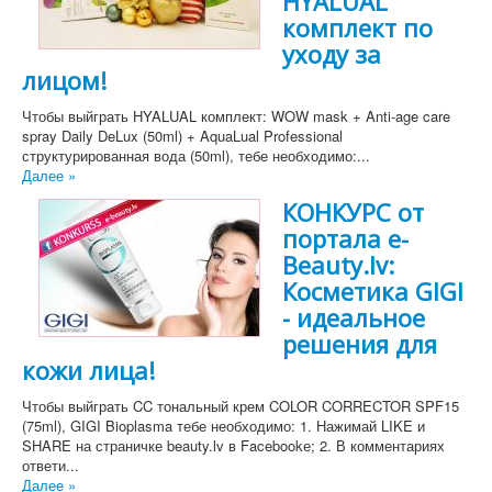
HYALUAL
комплект по
уходу за
лицом!
Чтобы выйграть HYALUAL комплект: WOW mask + Anti-age care
spray Daily DeLux (50ml) + AquaLual Professional
структурированная вода (50ml), тебе необходимо:...
Далее »
КОНКУРС от
портала e-
Beauty.lv:
Косметика GIGI
- идеальное
решения для
кожи лица!
Чтобы выйграть CC тональный крем COLOR CORRECTOR SPF15
(75ml), GIGI Bioplasma тебе необходимо: 1. Нажимай LIKE и
SHARE на страничке beauty.lv в Facebookе; 2. В комментариях
ответи...
Далее »