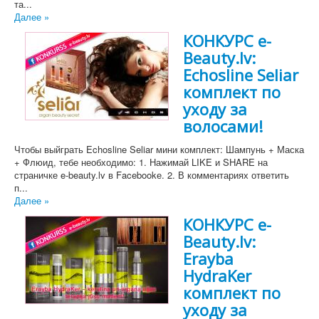
та...
Далее »
КОНКУРС e-
Beauty.lv:
Echosline Seliar
комплект по
уходу за
волосами!
Чтобы выйграть Echosline Seliar мини комплект: Шампунь + Маска
+ Флюид, тебе необходимо: 1. Нажимай LIKE и SHARE на
страничке e-beauty.lv в Facebookе. 2. В комментариях ответить
п...
Далее »
КОНКУРС e-
Beauty.lv:
Erayba
HydraKer
комплект по
уходу за