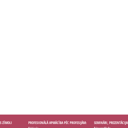
S ZĪMOLI
PROFESIONĀLĀ APMĀCĪBA PĒC PROFESIJĀM:
SEMINĀRI, PREZENTĀCIJA