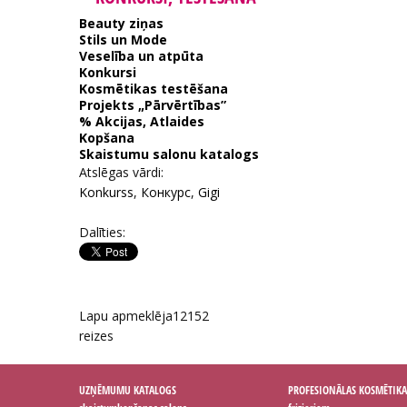
Beauty ziņas
Stils un Mode
Veselība un atpūta
Konkursi
Kosmētikas testēšana
Projekts „Pārvērtības”
% Akcijas, Atlaides
Kopšana
Skaistumu salonu katalogs
Atslēgas vārdi:
Konkurss
,
Конкурс
,
Gigi
Dalīties:
Lapu apmeklēja
12152
reizes
UZŅĒMUMU KATALOGS
PROFESIONĀLAS KOSMĒTIKA