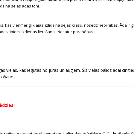
īdzina sejas ādas toni.
s, kas vienmērīgi klājas, izlīdzina sejas krāsu, nosedz nepilnības. Āda ir 
ādas tipiem, ikdienas lietošanai. Nesatur parabēnus.
s vielas, kas iegūtas no jūras un augiem. Šīs vielas palīdz ādai cīnītie
ecošanos.
ēdzies!
 radies pateicoties slavenajam Holivudas mūziklam GIGI, kurš televīz