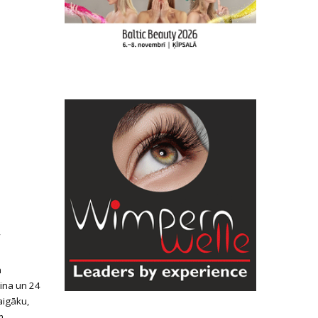
,
n
rina un 24
aigāku,
m,