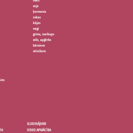
mati
seja
ķermenis
rokas
kājas
nagi
grims, meikaps
stils, apģērbs
bērniem
vīriešiem
ains
SLUDINĀJUMI
16
VIDEO APMĀCĪBA