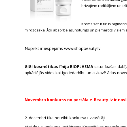
brīvajiem radikāļiem un izl
Krēms satur tīrus pigmentu
mirdzošāka. Ātri absorbējas, noturīgs un piemērots visiem 
Nopirkt ir iespējams
www.shopbeauty.lv
GIGI kosmētikas līnija BIOPLASMA
satur īpašas dabīgā
apkārtējās vides kaitīgo iedarbību un aizkavē ādas nov
Novembra konkurss no portāla e-Beauty.lv ir nosl
2. decembrī tika noteikti konkursa uzvarētāji.
Atbilde uz konkursa jautājumu: Kosmētikas nosaukums ir