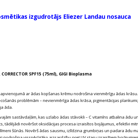
smētikas izgudrotājs Eliezer Landau nosauca
 CORRECTOR SPF15 (75ml), GIGI Bioplasma
s apvienojumā ar ādas kopšanas krēmu nodrošina vienmērīgu ādas krāsu.
ecošanās problēmām – nevienmērīga ādas krāsa, pigmentācijas plankumi
ja āda.
īvajām sastāvdaļām, kas uzlabo ādas stāvokli – C vitamīns atbalina ādu u
s, tādējādi novēršot oksidācijas procesa izraisītos bojājumus, efektīvi mit
 līmeni šūnās. Novērš ādas sausmu, izlīdzina grumbiņas un padara ādu m
ltri nodrošina visspēcīgāko aizsardzību pret UV staru izraisītiem bojājumie