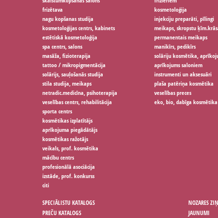
skaistumkopšanas salons
frizieriem
frizētava
kosmetoloģija
nagu kopšanas studija
injekciju preparāti, pīlingi
kosmetoloģijas centrs, kabinets
meikaps, skropstu ķīm.krās
estētiskā kosmetoloģija
permanentais meikaps
spa centrs, salons
manikīrs, pedikīrs
masāža, fizioterapija
solāriju kosmētika, aprīko
tattoo / mikropigmentācija
aprīkojums saloniem
solārijs, sauļošanās studija
instrumenti un aksesuāri
stila studija, meikaps
plaša patēriņa kosmētika
netradic.medicīna, psihoterapija
veselības preces
veselības centrs, rehabilitācija
eko, bio, dabīga kosmētika
sporta centrs
kosmētikas izplatītājs
aprīkojuma piegādātājs
kosmētikas ražotājs
veikals, prof. kosmētika
mācību centrs
profesionālā asociācija
izstāde, prof. konkurss
citi
SPECIĀLISTU KATALOGS
NOZARES ZI
PREČU KATALOGS
JAUNUMI