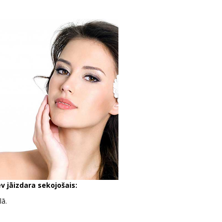
v jāizdara sekojošais:
lā.