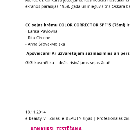
ekrānos parādījās 1958. gadā un ir ieguvis trīs Oskara ba
CC sejas krēmu COLOR CORRECTOR SPF15 (75ml) ir 
- Larisa Pavlovna
- Rita Circene
- Anna Šilova-Moļska
Apsveicam! Ar uzvarētājām sazināsimies arī pers
GIGI kosmētika - ideāls risinājums sejas ādai!
18.11.2014
e-beauty.lv - Ziņas:
e-BEAUTY ziņas
|
Profesionālās ziņ
KONKURSI, TESTĒŠANA