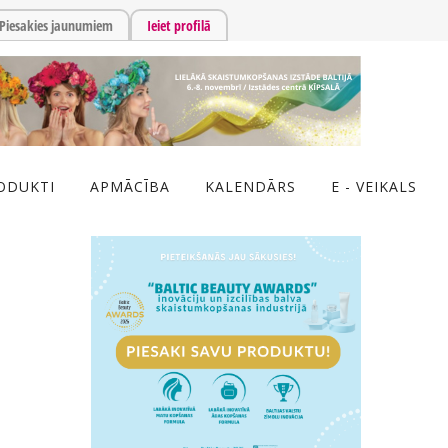
Piesakies jaunumiem
Ieiet profilā
ODUKTI
APMĀCĪBA
KALENDĀRS
E - VEIKALS