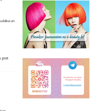
gludāka un
s pret
ijas