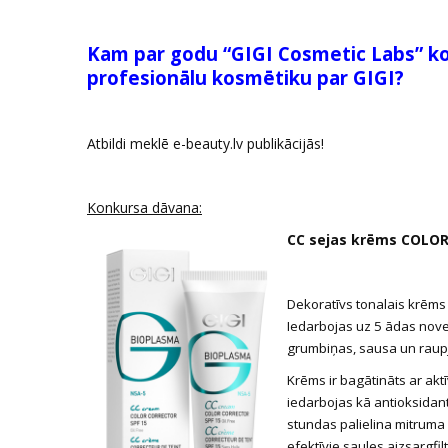
Kam par godu “GIGI Cosmetic Labs” ko
profesionālu kosmētiku par GIGI?
Atbildi meklē e-beauty.lv publikācijās!
Konkursa d
āvana:
CC sejas krēms COLOR
Dekoratīvs tonalais krēm
Iedarbojas uz 5 ādas nov
grumbiņas, sausa un raup
Krēms ir bagātināts ar akt
iedarbojas kā antioksidant
stundas palielina mitruma
efektīvie saules aizsargfi