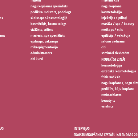
frizieris
frizermāksla
nagu kopšanas speciālists
nagu kopšana
pedikīra meistars, podologs
kosmetoloģija
as
skaist.spec.kosmetoloģijā
injekcijas / pīlingi
kosmētiķis, kosmetologs
masāža / spa / beauty
vizāžists, stilists
meikaps / stils
jums
masieris, spa speciālists
epilācija / vaksācija
epilācija, vaksācija
salonu vadīšana
mikropigmentācija
citi
administrators
semināri sievietēm
citi kursi
NODERĪGI ZINĀT
kosmetoloģija
estētiskā kosmetoloģija
friziermāksla
nagu kopšanas, nagu diz
pedikīrs, kāju kopšana
meistarklases
beauty tv
vārdnīca
ŅAS
INTERVIJAS
SKAISTUMKOPŠANAS IZSTĀŽU KALENDĀRS 20