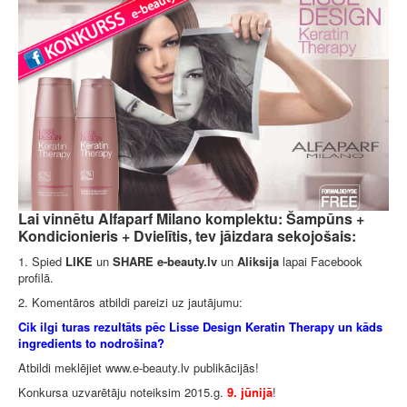
Lai vinnētu Alfaparf Milano komplektu: Šampūns +
Kondicionieris + Dvielītis, tev jāizdara sekojošais:
1. Spied
LIKE
un
SHARE
e-beauty.lv
un
Aliksija
lapai Facebook
profilā.
2. Komentāros atbildi pareizi uz jautājumu:
Cik ilgi turas rezultāts pēc Lisse Design Keratin Therapy un kāds
ingredients to nodrošina?
Atbildi meklējiet www.e-beauty.lv publikācijās!
Konkursa uzvarētāju noteiksim 2015.g.
9. jūnijā
!