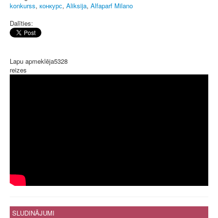
konkurss
,
конкурс
,
Aliksija
,
Alfaparf Milano
Dalīties:
Lapu apmeklēja
5328
reizes
SLUDINĀJUMI