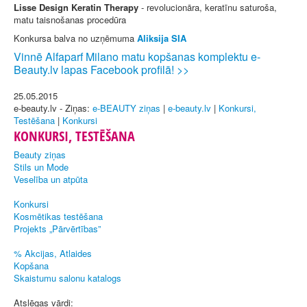
Lisse Design Keratin Therapy
- revolucionāra, keratīnu saturoša,
matu taisnošanas procedūra
Konkursa balva no uzņēmuma
Aliksija SIA
Vinnē Alfaparf Milano matu kopšanas komplektu e-
Beauty.lv lapas Facebook profilā! >>
25.05.2015
e-beauty.lv - Ziņas:
e-BEAUTY ziņas
|
e-beauty.lv
|
Konkursi,
Testēšana
|
Konkursi
KONKURSI, TESTĒŠANA
Beauty ziņas
Stils un Mode
Veselība un atpūta
Konkursi
Kosmētikas testēšana
Projekts „Pārvērtības”
% Akcijas, Atlaides
Kopšana
Skaistumu salonu katalogs
Atslēgas vārdi: