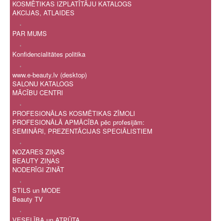
KOSMĒTIKAS IZPLATĪTĀJU KATALOGS
AKCIJAS, ATLAIDES
.
PAR MUMS
.
Konfidencialitātes politika
.
www.e-beauty.lv (desktop)
SALONU KATALOGS
MĀCĪBU CENTRI
.
PROFESIONĀLAS KOSMĒTIKAS ZĪMOLI
PROFESIONĀLĀ APMĀCĪBA pēc profesijām:
SEMINĀRI, PREZENTĀCIJAS SPECIĀLISTIEM
.
NOZARES ZIŅAS
BEAUTY ZIŅAS
NODERĪGI ZINĀT
.
STILS un MODE
Beauty TV
.
VESELĪBA un ATPŪTA