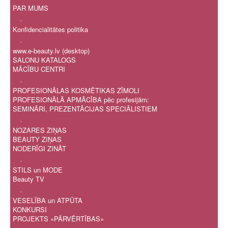
PAR MUMS
.
Konfidencialitātes politika
.
www.e-beauty.lv (desktop)
SALONU KATALOGS
MĀCĪBU CENTRI
.
PROFESIONĀLAS KOSMĒTIKAS ZĪMOLI
PROFESIONĀLĀ APMĀCĪBA pēc profesijām:
SEMINĀRI, PREZENTĀCIJAS SPECIĀLISTIEM
.
NOZARES ZIŅAS
BEAUTY ZIŅAS
NODERĪGI ZINĀT
.
STILS un MODE
Beauty TV
.
VESELĪBA un ATPŪTA
KONKURSI
PROJEKTS «PĀRVĒRTĪBAS»