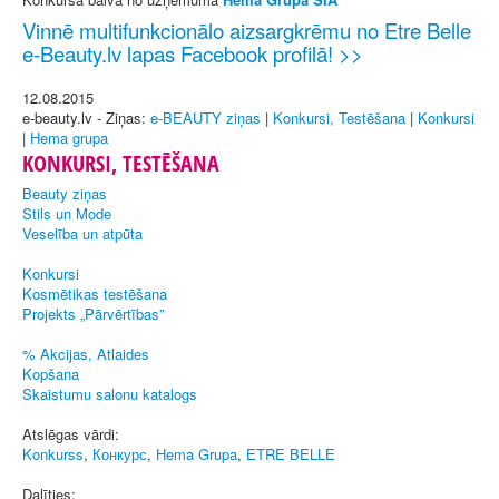
Vinnē multifunkcionālo aizsargkrēmu no Etre Belle
e-Beauty.lv lapas Facebook profilā! >>
12.08.2015
e-beauty.lv - Ziņas:
e-BEAUTY ziņas
|
Konkursi, Testēšana
|
Konkursi
|
Hema grupa
KONKURSI, TESTĒŠANA
Beauty ziņas
Stils un Mode
Veselība un atpūta
Konkursi
Kosmētikas testēšana
Projekts „Pārvērtības”
% Akcijas, Atlaides
Kopšana
Skaistumu salonu katalogs
Atslēgas vārdi:
Konkurss
,
Конкурс
,
Hema Grupa
,
ETRE BELLE
Dalīties: