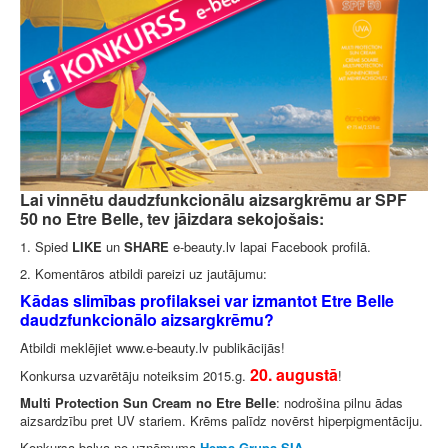
Lai vinnētu daudzfunkcionālu aizsargkrēmu ar SPF
50 no Etre Belle, tev jāizdara sekojošais:
1. Spied
LIKE
un
SHARE
e-beauty.lv lapai Facebook profilā.
2. Komentāros atbildi pareizi uz jautājumu:
Kādas slimības profilaksei var izmantot Etre Belle
daudzfunkcionālo aizsargkrēmu?
Atbildi meklējiet www.e-beauty.lv publikācijās!
20. augustā
Konkursa uzvarētāju noteiksim 2015.g.
!
Multi Protection Sun Cream no Etre Belle
: nodrošina pilnu ādas
aizsardzību pret UV stariem. Krēms palīdz novērst hiperpigmentāciju.
Konkursa balva no uzņēmuma
Hema Grupa SIA