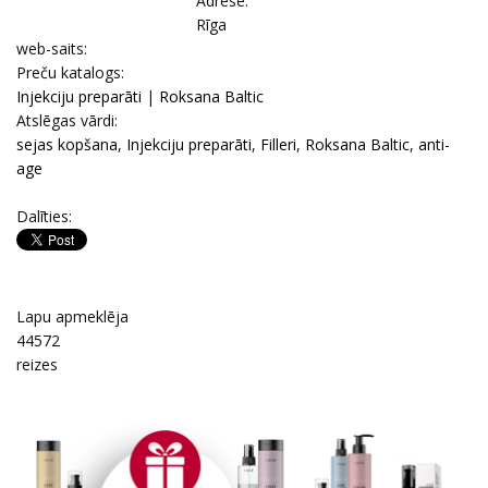
Adrese:
Rīga
web-saits:
Prеču katalogs:
Injekciju preparāti
|
Roksana Baltic
Atslēgas vārdi:
sejas kopšana
,
Injekciju preparāti
,
Filleri
,
Roksana Baltic
,
anti-
age
Dalīties:
Lapu apmeklēja
44572
reizes