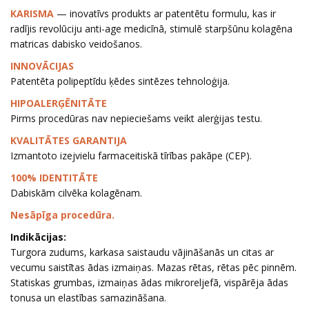
KARISMA
— inovatīvs produkts ar patentētu formulu, kas ir
radījis revolūciju anti-age medicīnā, stimulē starpšūnu kolagēna
matricas dabisko veidošanos.
INNOVĀCIJAS
Patentēta polipeptīdu ķēdes sintēzes tehnoloģija.
HIPOALERĢĒNITĀTE
Pirms procedūras nav nepieciešams veikt alerģijas testu.
KVALITĀTES GARANTIJA
Izmantoto izejvielu farmaceitiskā tīrības pakāpe (CEP).
100% IDENTITĀTE
Dabiskām cilvēka kolagēnam.
Nesāpīga procedūra.
Indikācijas:
Turgora zudums, karkasa saistaudu vājināšanās un citas ar
vecumu saistītas ādas izmaiņas. Mazas rētas, rētas pēc pinnēm.
Statiskas grumbas, izmaiņas ādas mikroreljefā, vispārēja ādas
tonusa un elastības samazināšana.