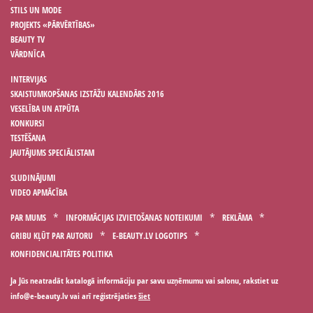
STILS UN MODE
PROJEKTS «PĀRVĒRTĪBAS»
BEAUTY TV
VĀRDNĪCA
INTERVIJAS
SKAISTUMKOPŠANAS IZSTĀŽU KALENDĀRS 2016
VESELĪBA UN ATPŪTA
KONKURSI
TESTĒŠANA
JAUTĀJUMS SPECIĀLISTAM
SLUDINĀJUMI
VIDEO APMĀCĪBA
PAR MUMS
INFORMĀCIJAS IZVIETOŠANAS NOTEIKUMI
REKLĀMA
GRIBU KĻŪT PAR AUTORU
E-BEAUTY.LV LOGOTIPS
KONFIDENCIALITĀTES POLITIKA
Ja Jūs neatradāt katalogā informāciju par savu uzņēmumu vai salonu, rakstiet uz
vai arī reģistrējaties
šiet