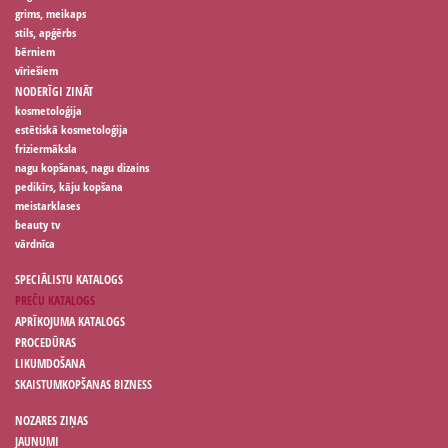
grims, meikaps
stils, apģērbs
bērniem
vīriešiem
NODERĪGI ZINĀT
kosmetoloģija
estētiskā kosmetoloģija
friziermāksla
nagu kopšanas, nagu dizains
pedikīrs, kāju kopšana
meistarklases
beauty tv
vārdnīca
SPECIĀLISTU KATALOGS
PREČU KATALOGS
APRĪKOJUMA KATALOGS
PROCEDŪRAS
LIKUMDOŠANA
SKAISTUMKOPŠANAS BIZNESS
NOZARES ZIŅAS
JAUNUMI