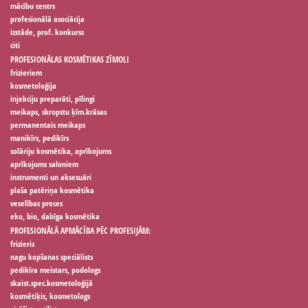
mācību centrs
profesionālā asociācija
izstāde, prof. konkurss
citi
PROFESIONĀLAS KOSMĒTIKAS ZĪMOLI
frizieriem
kosmetoloģija
injekciju preparāti, pīlingi
meikaps, skropstu ķīm.krāsas
permanentais meikaps
manikīrs, pedikīrs
solāriju kosmētika, aprīkojums
aprīkojums saloniem
instrumenti un aksesuāri
plaša patēriņa kosmētika
veselības preces
eko, bio, dabīga kosmētika
PROFESIONĀLĀ APMĀCĪBA PĒC PROFESIJĀM:
frizieris
nagu kopšanas speciālists
pedikīra meistars, podologs
skaist.spec.kosmetoloģijā
kosmētiķis, kosmetologs