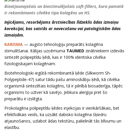
Bioatjaunojošais un biostimulējošais soft-fillers, kura pamatā
ir rekombinants cilvēka tipa kolagēns un HS.
Injicējams, resorbējams ārstniecības līdzeklis ādas izmaiņu
korekcijai, kas saistās ar novecošanu vai patoloģiskām ādas
izmaiņām.
KARISMA
— augsto tehnoloģiju preparāts kolagēna
stimulēšanai. Itālijas uzņēmuma
TAUMED
zinātniekiem izdevās
sintezēt polipeptīdu ķēdi, kas ir 100% identiska cilvēka
fizioloģiskajam kolagēnam.
Biotehnoloģiski iegūtā rekombinantā ķēde (Silkworm Sh-
Polypeptide-47) satur tādu pašu aminoskābju ķēdi, kā cilvēka
organismā sintezētais kolagēns, tā ir pilnībā biosaderīga, tāpēc
organisms to uztver kā savējo. Jebkura alerģija pret šo
preparātu ir izslēgta.
Prokolagēna polipeptīdu ķēdes injekcijas ir vienkāršākais, bet
efektīvākais veids, ka uzsākt dabisko kolagēna šķiedru
atjaunošanos, uzlabot ādas tekstūru, palielināt tās blīvumu un
elastību.