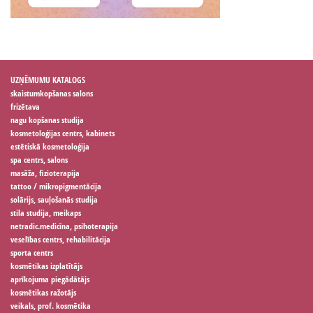
UZŅĒMUMU KATALOGS
skaistumkopšanas salons
frizētava
nagu kopšanas studija
kosmetoloģijas centrs, kabinets
estētiskā kosmetoloģija
spa centrs, salons
masāža, fizioterapija
tattoo / mikropigmentācija
solārijs, sauļošanās studija
stila studija, meikaps
netradic.medicīna, psihoterapija
veselības centrs, rehabilitācija
sporta centrs
kosmētikas izplatītājs
aprīkojuma piegādātājs
kosmētikas ražotājs
veikals, prof. kosmētika