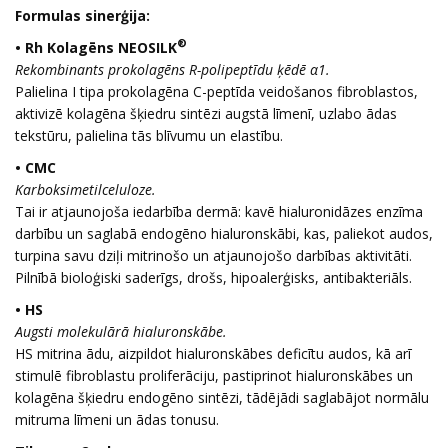
Formulas sinerģija:
®
• Rh Kolagēns NEOSILK
Rekombinants prokolagēns R-polipeptīdu ķēdē α1.
Palielina I tipa prokolagēna C-peptīda veidošanos fibroblastos,
aktivizē kolagēna šķiedru sintēzi augstā līmenī, uzlabo ādas
tekstūru, palielina tās blīvumu un elastību.
• CMC
Karboksimetilceluloze.
Tai ir atjaunojoša iedarbība dermā: kavē hialuronidāzes enzīma
darbību un saglabā endogēno hialuronskābi, kas, paliekot audos,
turpina savu dziļi mitrinošo un atjaunojošo darbības aktivitāti.
Pilnībā bioloģiski saderīgs, drošs, hipoalerģisks, antibakteriāls.
• HS
Augsti molekulārā hialuronskābe.
HS mitrina ādu, aizpildot hialuronskābes deficītu audos, kā arī
stimulē fibroblastu proliferāciju, pastiprinot hialuronskābes un
kolagēna šķiedru endogēno sintēzi, tādējādi saglabājot normālu
mitruma līmeni un ādas tonusu.