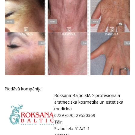
Piedāvā kompānija:
Roksana Baltic SIA > profesionālā
ārstnieciskā kosmētika un estētiskā
medicīna
67297670, 29530369
Tālr:
Stabu iela 51A/1-1