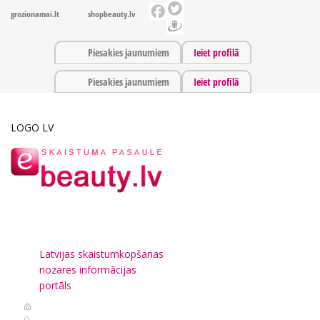
grozionamai.lt
shopbeauty.lv
Piesakies jaunumiem
Ieiet profilā
Piesakies jaunumiem
Ieiet profilā
LOGO LV
Latvijas skaistumkopšanas
nozares informācijas
portāls