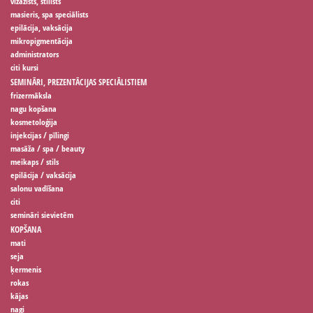
vizāžists, stilists
masieris, spa speciālists
epilācija, vaksācija
mikropigmentācija
administrators
citi kursi
SEMINĀRI, PREZENTĀCIJAS SPECIĀLISTIEM
frizermāksla
nagu kopšana
kosmetoloģija
injekcijas / pīlingi
masāža / spa / beauty
meikaps / stils
epilācija / vaksācija
salonu vadīšana
citi
semināri sievietēm
KOPŠANA
mati
seja
ķermenis
rokas
kājas
nagi