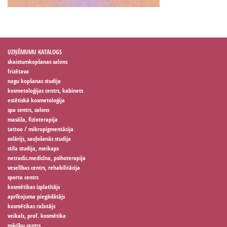
UZŅĒMUMU KATALOGS
skaistumkopšanas salons
frizētava
nagu kopšanas studija
kosmetoloģijas centrs, kabinets
estētiskā kosmetoloģija
spa centrs, salons
masāža, fizioterapija
tattoo / mikropigmentācija
solārijs, sauļošanās studija
stila studija, meikaps
netradic.medicīna, psihoterapija
veselības centrs, rehabilitācija
sporta centrs
kosmētikas izplatītājs
aprīkojuma piegādātājs
kosmētikas ražotājs
veikals, prof. kosmētika
mācību centrs