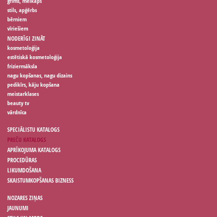
grims, meikaps
stils, apģērbs
bērniem
vīriešiem
NODERĪGI ZINĀT
kosmetoloģija
estētiskā kosmetoloģija
friziermāksla
nagu kopšanas, nagu dizains
pedikīrs, kāju kopšana
meistarklases
beauty tv
vārdnīca
SPECIĀLISTU KATALOGS
PREČU KATALOGS
APRĪKOJUMA KATALOGS
PROCEDŪRAS
LIKUMDOŠANA
SKAISTUMKOPŠANAS BIZNESS
NOZARES ZIŅAS
JAUNUMI