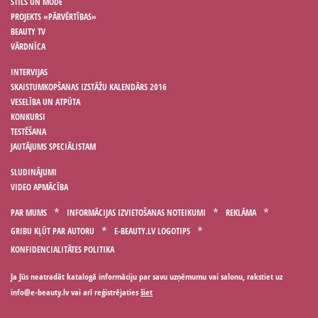
STILS UN MODE
PROJEKTS «PĀRVĒRTĪBAS»
BEAUTY TV
VĀRDNĪCA
INTERVIJAS
SKAISTUMKOPŠANAS IZSTĀŽU KALENDĀRS 2016
VESELĪBA UN ATPŪTA
KONKURSI
TESTĒŠANA
JAUTĀJUMS SPECIĀLISTAM
SLUDINĀJUMI
VIDEO APMĀCĪBA
PAR MUMS
INFORMĀCIJAS IZVIETOŠANAS NOTEIKUMI
REKLĀMA
GRIBU KĻŪT PAR AUTORU
E-BEAUTY.LV LOGOTIPS
KONFIDENCIALITĀTES POLITIKA
Ja Jūs neatradāt katalogā informāciju par savu uzņēmumu vai salonu, rakstiet uz
vai arī reģistrējaties
šiet