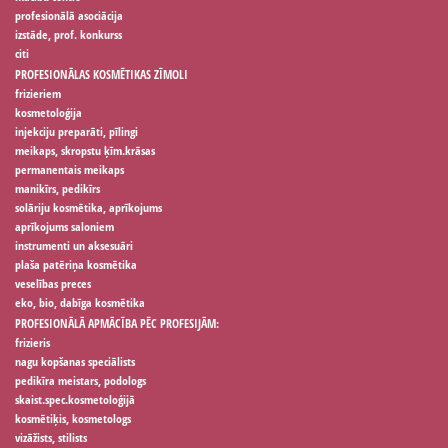
profesionālā asociācija
izstāde, prof. konkurss
citi
PROFESIONĀLAS KOSMĒTIKAS ZĪMOLI
frizieriem
kosmetoloģija
injekciju preparāti, pīlingi
meikaps, skropstu ķīm.krāsas
permanentais meikaps
manikīrs, pedikīrs
solāriju kosmētika, aprīkojums
aprīkojums saloniem
instrumenti un aksesuāri
plaša patēriņa kosmētika
veselības preces
eko, bio, dabīga kosmētika
PROFESIONĀLĀ APMĀCĪBA PĒC PROFESIJĀM:
frizieris
nagu kopšanas speciālists
pedikīra meistars, podologs
skaist.spec.kosmetoloģijā
kosmētiķis, kosmetologs
vizāžists, stilists