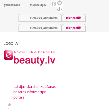
grozionamai.lt
shopbeauty.lv
Piesakies jaunumiem
Ieiet profilā
Piesakies jaunumiem
Ieiet profilā
LOGO LV
Latvijas skaistumkopšanas
nozares informācijas
portāls