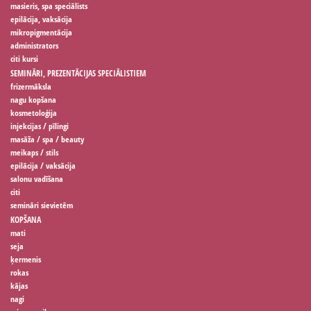
masieris, spa speciālists
epilācija, vaksācija
mikropigmentācija
administrators
citi kursi
SEMINĀRI, PREZENTĀCIJAS SPECIĀLISTIEM
frizermāksla
nagu kopšana
kosmetoloģija
injekcijas / pīlingi
masāža / spa / beauty
meikaps / stils
epilācija / vaksācija
salonu vadīšana
citi
semināri sievietēm
KOPŠANA
mati
seja
ķermenis
rokas
kājas
nagi