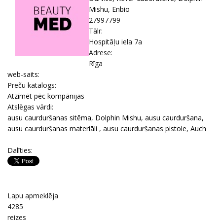
Mishu, Enbio
27997799
Tālr:
Hospitāļu iela 7a
Adrese:
Rīga
web-saits:
Prеču katalogs:
Atzīmēt pēc kompānijas
Atslēgas vārdi:
ausu caurduršanas sitēma
,
Dolphin Mishu
,
ausu caurduršana
,
ausu caurduršanas materiāli
,
ausu caurduršanas pistole
,
Auch
Dalīties:
Lapu apmeklēja
4285
reizes