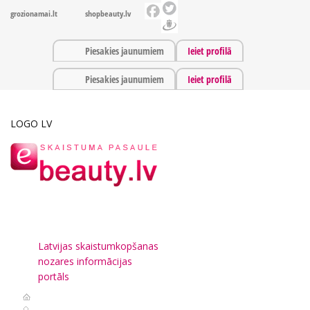
grozionamai.lt
shopbeauty.lv
Piesakies jaunumiem
Ieiet profilā
Piesakies jaunumiem
Ieiet profilā
LOGO LV
Latvijas skaistumkopšanas
nozares informācijas
portāls