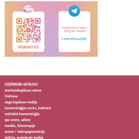
UZŅĒMUMU KATALOGS
skaistumkopšanas salons
frizētava
nagu kopšanas studija
kosmetoloģijas centrs, kabinets
estētiskā kosmetoloģija
spa centrs, salons
masāža, fizioterapija
tattoo / mikropigmentācija
solārijs, sauļošanās studija