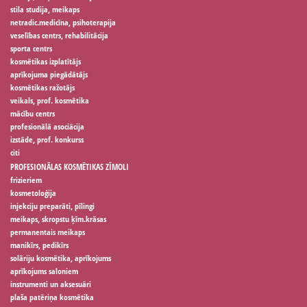
stila studija, meikaps
netradic.medicīna, psihoterapija
veselības centrs, rehabilitācija
sporta centrs
kosmētikas izplatītājs
aprīkojuma piegādātājs
kosmētikas ražotājs
veikals, prof. kosmētika
mācību centrs
profesionālā asociācija
izstāde, prof. konkurss
citi
PROFESIONĀLAS KOSMĒTIKAS ZĪMOLI
frizieriem
kosmetoloģija
injekciju preparāti, pīlingi
meikaps, skropstu ķīm.krāsas
permanentais meikaps
manikīrs, pedikīrs
solāriju kosmētika, aprīkojums
aprīkojums saloniem
instrumenti un aksesuāri
plaša patēriņa kosmētika