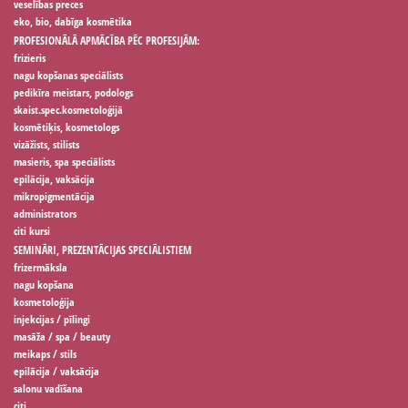
veselības preces
eko, bio, dabīga kosmētika
PROFESIONĀLĀ APMĀCĪBA PĒC PROFESIJĀM:
frizieris
nagu kopšanas speciālists
pedikīra meistars, podologs
skaist.spec.kosmetoloģijā
kosmētiķis, kosmetologs
vizāžists, stilists
masieris, spa speciālists
epilācija, vaksācija
mikropigmentācija
administrators
citi kursi
SEMINĀRI, PREZENTĀCIJAS SPECIĀLISTIEM
frizermāksla
nagu kopšana
kosmetoloģija
injekcijas / pīlingi
masāža / spa / beauty
meikaps / stils
epilācija / vaksācija
salonu vadīšana
citi