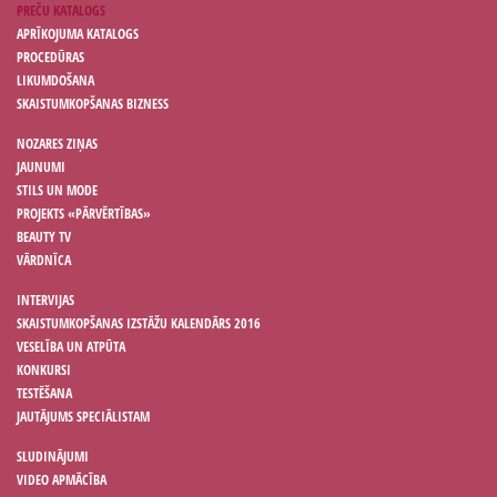
PREČU KATALOGS
APRĪKOJUMA KATALOGS
PROCEDŪRAS
LIKUMDOŠANA
SKAISTUMKOPŠANAS BIZNESS
NOZARES ZIŅAS
JAUNUMI
STILS UN MODE
PROJEKTS «PĀRVĒRTĪBAS»
BEAUTY TV
VĀRDNĪCA
INTERVIJAS
SKAISTUMKOPŠANAS IZSTĀŽU KALENDĀRS 2016
VESELĪBA UN ATPŪTA
KONKURSI
TESTĒŠANA
JAUTĀJUMS SPECIĀLISTAM
SLUDINĀJUMI
VIDEO APMĀCĪBA