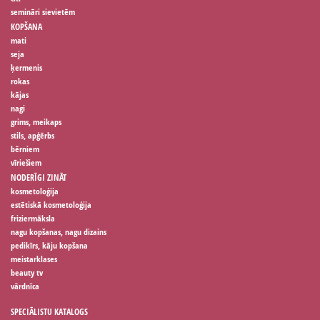
semināri sievietēm
KOPŠANA
mati
seja
ķermenis
rokas
kājas
nagi
grims, meikaps
stils, apģērbs
bērniem
vīriešiem
NODERĪGI ZINĀT
kosmetoloģija
estētiskā kosmetoloģija
friziermāksla
nagu kopšanas, nagu dizains
pedikīrs, kāju kopšana
meistarklases
beauty tv
vārdnīca
SPECIĀLISTU KATALOGS