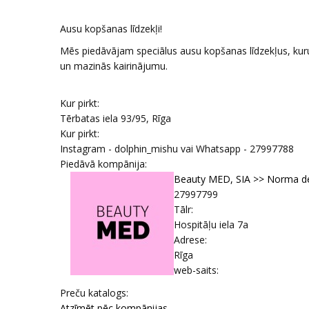
Ausu kopšanas līdzekļi!
Mēs piedāvājam speciālus ausu kopšanas līdzekļus, kuru
un mazinās kairinājumu.
Kur pirkt:
Tērbatas iela 93/95, Rīga
Kur pirkt:
Instagram - dolphin_mishu vai Whatsapp - 27997788
Piedāvā kompānija:
Beauty MED, SIA >> Norma de 
27997799
Tālr:
Hospitāļu iela 7a
Adrese:
Rīga
web-saits:
Prеču katalogs:
Atzīmēt pēc kompānijas