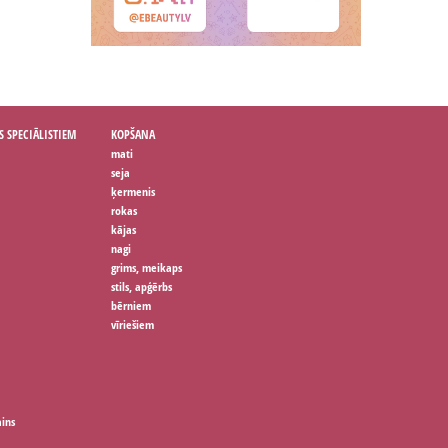
S SPECIĀLISTIEM
KOPŠANA
mati
seja
ķermenis
rokas
kājas
nagi
grims, meikaps
stils, apģērbs
bērniem
vīriešiem
ains