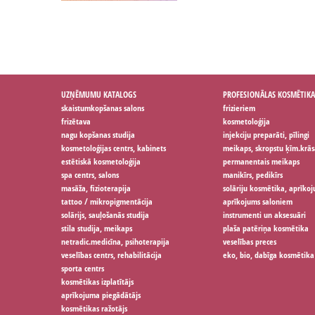
UZŅĒMUMU KATALOGS
PROFESIONĀLAS KOSMĒTIKA
skaistumkopšanas salons
frizieriem
frizētava
kosmetoloģija
nagu kopšanas studija
injekciju preparāti, pīlingi
kosmetoloģijas centrs, kabinets
meikaps, skropstu ķīm.krās
estētiskā kosmetoloģija
permanentais meikaps
spa centrs, salons
manikīrs, pedikīrs
masāža, fizioterapija
solāriju kosmētika, aprīko
tattoo / mikropigmentācija
aprīkojums saloniem
solārijs, sauļošanās studija
instrumenti un aksesuāri
stila studija, meikaps
plaša patēriņa kosmētika
netradic.medicīna, psihoterapija
veselības preces
veselības centrs, rehabilitācija
eko, bio, dabīga kosmētika
sporta centrs
kosmētikas izplatītājs
aprīkojuma piegādātājs
kosmētikas ražotājs