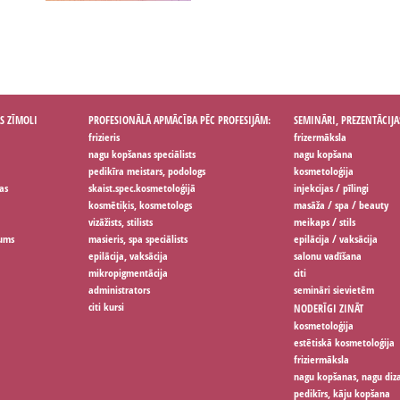
S ZĪMOLI
PROFESIONĀLĀ APMĀCĪBA PĒC PROFESIJĀM:
SEMINĀRI, PREZENTĀCIJA
frizieris
frizermāksla
nagu kopšanas speciālists
nagu kopšana
pedikīra meistars, podologs
kosmetoloģija
as
skaist.spec.kosmetoloģijā
injekcijas / pīlingi
kosmētiķis, kosmetologs
masāža / spa / beauty
vizāžists, stilists
meikaps / stils
jums
masieris, spa speciālists
epilācija / vaksācija
epilācija, vaksācija
salonu vadīšana
mikropigmentācija
citi
administrators
semināri sievietēm
citi kursi
NODERĪGI ZINĀT
kosmetoloģija
estētiskā kosmetoloģija
friziermāksla
nagu kopšanas, nagu diz
pedikīrs, kāju kopšana