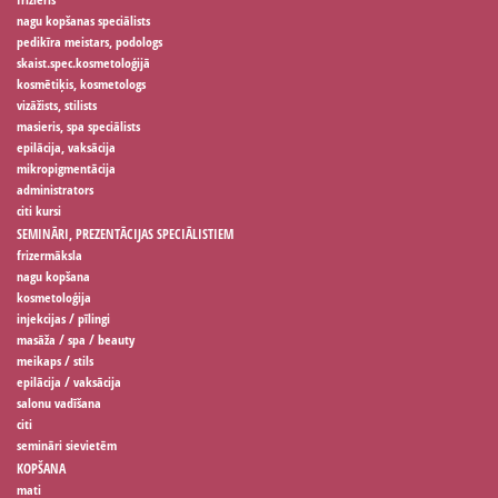
nagu kopšanas speciālists
pedikīra meistars, podologs
skaist.spec.kosmetoloģijā
kosmētiķis, kosmetologs
vizāžists, stilists
masieris, spa speciālists
epilācija, vaksācija
mikropigmentācija
administrators
citi kursi
SEMINĀRI, PREZENTĀCIJAS SPECIĀLISTIEM
frizermāksla
nagu kopšana
kosmetoloģija
injekcijas / pīlingi
masāža / spa / beauty
meikaps / stils
epilācija / vaksācija
salonu vadīšana
citi
semināri sievietēm
KOPŠANA
mati