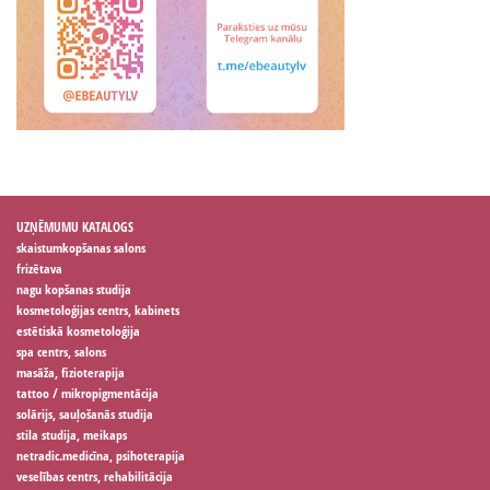
UZŅĒMUMU KATALOGS
skaistumkopšanas salons
frizētava
nagu kopšanas studija
kosmetoloģijas centrs, kabinets
estētiskā kosmetoloģija
spa centrs, salons
masāža, fizioterapija
tattoo / mikropigmentācija
solārijs, sauļošanās studija
stila studija, meikaps
netradic.medicīna, psihoterapija
veselības centrs, rehabilitācija