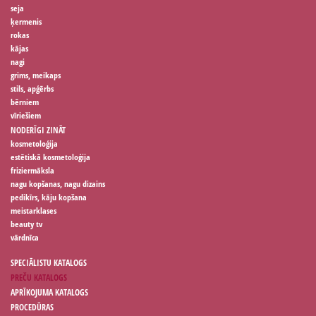
seja
ķermenis
rokas
kājas
nagi
grims, meikaps
stils, apģērbs
bērniem
vīriešiem
NODERĪGI ZINĀT
kosmetoloģija
estētiskā kosmetoloģija
friziermāksla
nagu kopšanas, nagu dizains
pedikīrs, kāju kopšana
meistarklases
beauty tv
vārdnīca
SPECIĀLISTU KATALOGS
PREČU KATALOGS
APRĪKOJUMA KATALOGS
PROCEDŪRAS