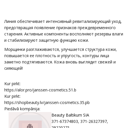
Линия обеспечивает интенсивный ревитализирующий уход,
предотвращая появление признаков преждевременного
старения. Активные компоненты восполняют резервы влаги
и стабилизируют защитную функцию кожи.
Морщинки разглаживаются, улучшается структура кожи,
повышается ее плотность и упругость, контуры лица
заметно подтягиваются. Кожа вновь выглядит свежей и
сияющей!
Kur pirkt:
https://alor.pro/janssen-cosmetics.51.b
Kur pirkt:
https://shopbeauty.lv/janssen-cosmetics.35.pb
Piedāvā kompānija:
Beauty Baltikum SIA
371-67374803, 371-26327397,
29220271