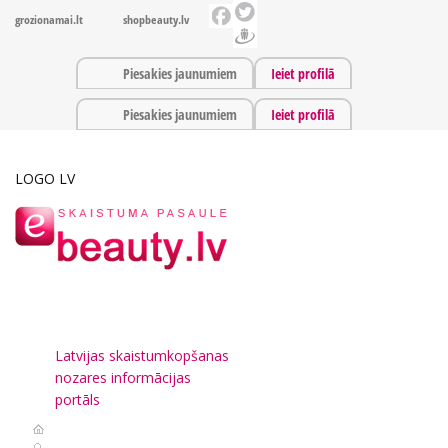
grozionamai.lt
shopbeauty.lv
Piesakies jaunumiem
Ieiet profilā
Piesakies jaunumiem
Ieiet profilā
LOGO LV
Latvijas skaistumkopšanas
nozares informācijas
portāls