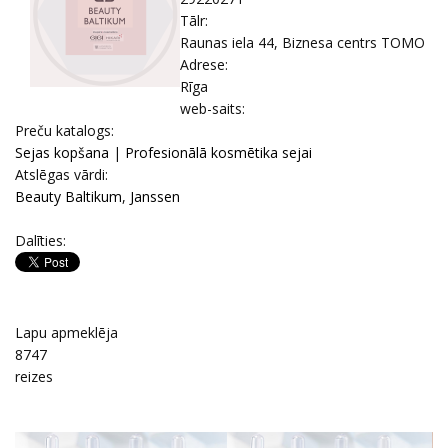
Tālr:
Raunas iela 44, Biznesa centrs TOMO
Adrese:
Rīga
web-saits:
Prеču katalogs:
Sejas kopšana
|
Profesionālā kosmētika sejai
Atslēgas vārdi:
Beauty Baltikum
,
Janssen
Dalīties:
Lapu apmeklēja
8747
reizes