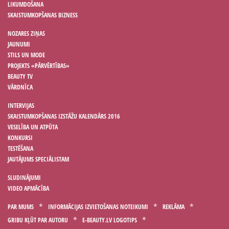
LIKUMDOŠANA
SKAISTUMKOPŠANAS BIZNESS
NOZARES ZIŅAS
JAUNUMI
STILS UN MODE
PROJEKTS «PĀRVĒRTĪBAS»
BEAUTY TV
VĀRDNĪCA
INTERVIJAS
SKAISTUMKOPŠANAS IZSTĀŽU KALENDĀRS 2016
VESELĪBA UN ATPŪTA
KONKURSI
TESTĒŠANA
JAUTĀJUMS SPECIĀLISTAM
SLUDINĀJUMI
VIDEO APMĀCĪBA
PAR MUMS
INFORMĀCIJAS IZVIETOŠANAS NOTEIKUMI
REKLĀMA
GRIBU KĻŪT PAR AUTORU
E-BEAUTY.LV LOGOTIPS