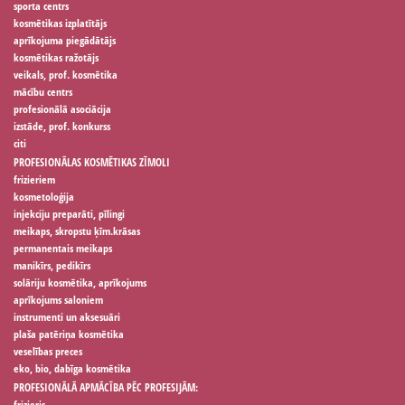
sporta centrs
kosmētikas izplatītājs
aprīkojuma piegādātājs
kosmētikas ražotājs
veikals, prof. kosmētika
mācību centrs
profesionālā asociācija
izstāde, prof. konkurss
citi
PROFESIONĀLAS KOSMĒTIKAS ZĪMOLI
frizieriem
kosmetoloģija
injekciju preparāti, pīlingi
meikaps, skropstu ķīm.krāsas
permanentais meikaps
manikīrs, pedikīrs
solāriju kosmētika, aprīkojums
aprīkojums saloniem
instrumenti un aksesuāri
plaša patēriņa kosmētika
veselības preces
eko, bio, dabīga kosmētika
PROFESIONĀLĀ APMĀCĪBA PĒC PROFESIJĀM:
frizieris