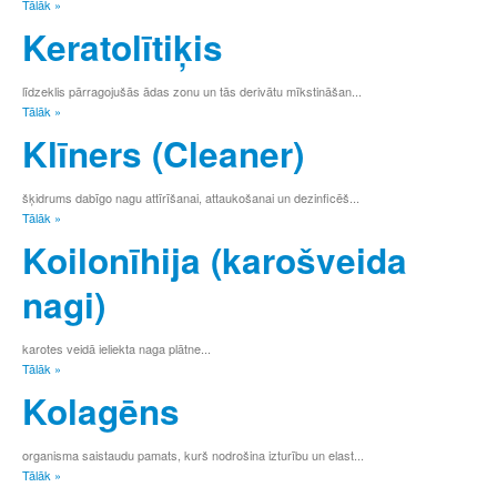
Tālāk »
Ģ
Keratolītiķis
H
I
Ī
līdzeklis pārragojušās ādas zonu un tās derivātu mīkstināšan...
J
Tālāk »
K
Klīners (Cleaner)
Ķ
L
Ļ
šķidrums dabīgo nagu attīrīšanai, attaukošanai un dezinficēš...
M
Tālāk »
N
Koilonīhija (karošveida
Ņ
O
nagi)
P
R
S
karotes veidā ieliekta naga plātne...
Š
Tālāk »
T
Kolagēns
U
Ū
V
organisma saistaudu pamats, kurš nodrošina izturību un elast...
Tālāk »
Z