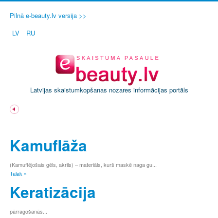
Pilnā e-beauty.lv versija >>
LV
RU
Latvijas skaistumkopšanas nozares informācijas portāls
A
Ā
Kamuflāža
B
C
Č
(Kamuflējošais gēls, akrils) – materiāls, kurš maskē naga gu...
Tālāk »
D
E
Keratizācija
Ē
F
pārragošanās...
G