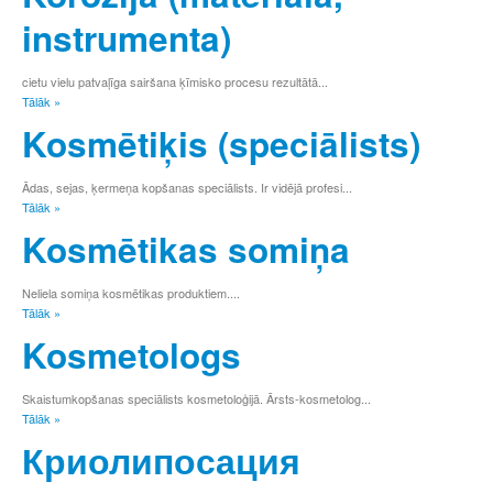
т
instrumenta)
у
ф
х
cietu vielu patvaļīga sairšana ķīmisko procesu rezultātā...
Tālāk »
ц
ч
Kosmētiķis (speciālists)
ш
щ
Ādas, sejas, ķermeņa kopšanas speciālists. Ir vidējā profesi...
ъ
Tālāk »
ы
Kosmētikas somiņa
ь
э
ю
Neliela somiņa kosmētikas produktiem....
я
Tālāk »
0
Kosmetologs
1
2
3
Skaistumkopšanas speciālists kosmetoloģijā. Ārsts-kosmetolog...
4
Tālāk »
5
Криолипосация
6
7