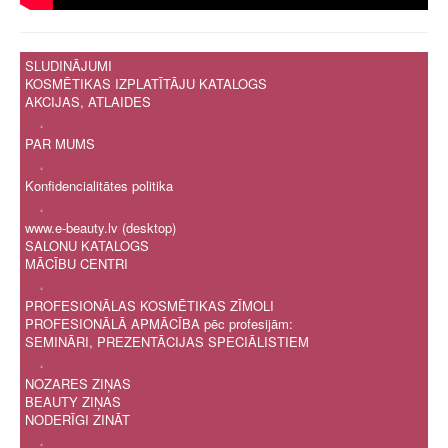
SLUDINĀJUMI
KOSMĒTIKAS IZPLATĪTĀJU KATALOGS
AKCIJAS, ATLAIDES
.
PAR MUMS
.
Konfidencialitātes politika
.
www.e-beauty.lv (desktop)
SALONU KATALOGS
MĀCĪBU CENTRI
.
PROFESIONĀLAS KOSMĒTIKAS ZĪMOLI
PROFESIONĀLĀ APMĀCĪBA pēc profesijām:
SEMINĀRI, PREZENTĀCIJAS SPECIĀLISTIEM
.
NOZARES ZIŅAS
BEAUTY ZIŅAS
NODERĪGI ZINĀT
.