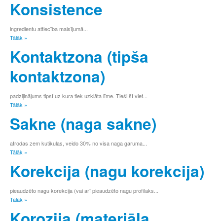
Ž
Konsistence
W
X
ingredientu attiecība maisījumā...
Y
Tālāk »
а
Kontaktzona (tipša
б
в
kontaktzona)
г
д
е
padziļinājums tipsī uz kura tiek uzklāta līme. Tieši šī viet...
ё
Tālāk »
ж
Sakne (naga sakne)
з
и
й
atrodas zem kutikulas, veido 30% no visa naga garuma...
к
Tālāk »
л
Korekcija (nagu korekcija)
м
н
о
pieaudzēto nagu korekcija (vai arī pieaudzēto nagu profilaks...
п
Tālāk »
р
Korozija (materiāla,
с