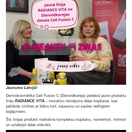
Jaunums Latvijā!
Dermokosmētika Cell Fusion C (Dienvidkoreja) piedāvā jauno produktu
līniju
RADIANCE VITA
– inovatīvu risinājumu ādas kopšanai, kas
palīdzēs cīnīties ar blāvu toni, sausumu un saules radītajiem
bojājumiem.
Šīs līnijas produkti nodrošina kompleksu kopšanu, nomierinot, mitrinot
un uzlabojot ādas stāvokli.