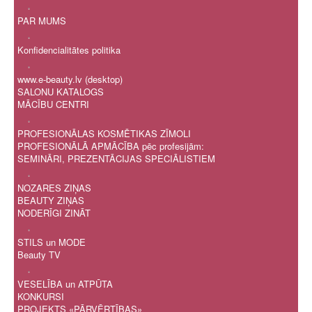
.
PAR MUMS
.
Konfidencialitātes politika
.
www.e-beauty.lv (desktop)
SALONU KATALOGS
MĀCĪBU CENTRI
.
PROFESIONĀLAS KOSMĒTIKAS ZĪMOLI
PROFESIONĀLĀ APMĀCĪBA pēc profesijām:
SEMINĀRI, PREZENTĀCIJAS SPECIĀLISTIEM
.
NOZARES ZIŅAS
BEAUTY ZIŅAS
NODERĪGI ZINĀT
.
STILS un MODE
Beauty TV
.
VESELĪBA un ATPŪTA
KONKURSI
PROJEKTS «PĀRVĒRTĪBAS»