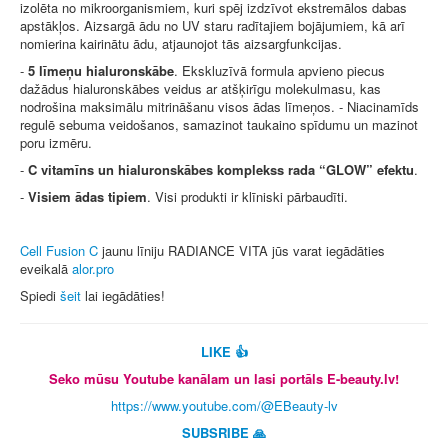
izolēta no mikroorganismiem, kuri spēj izdzīvot ekstremālos dabas
apstākļos. Aizsargā ādu no UV staru radītajiem bojājumiem, kā arī
nomierina kairinātu ādu, atjaunojot tās aizsargfunkcijas.
-
5 līmeņu hialuronskābe
. Ekskluzīvā formula apvieno piecus
dažādus hialuronskābes veidus ar atšķirīgu molekulmasu, kas
nodrošina maksimālu mitrināšanu visos ādas līmeņos. - Niacinamīds
regulē sebuma veidošanos, samazinot taukaino spīdumu un mazinot
poru izmēru.
-
C vitamīns un hialuronskābes komplekss rada “GLOW” efektu
.
-
Visiem ādas tipiem
. Visi produkti ir klīniski pārbaudīti.
Cell Fusion C
jaunu līniju RADIANCE VITA jūs varat iegādāties
eveikalā
alor.pro
Spiedi
šeit
lai iegādāties!
LIKE 👍
Seko mūsu Youtube kanālam un lasi portāls E-beauty.lv!
https://www.youtube.com/@EBeauty-lv
SUBSRIBE 🙏