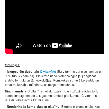
Inovācijas:
-
Iekapsulēts dubultais
C vitamīns
(B3 vitamīns vai niacinamīds un
99% tīrs C vitamīns). Pielietotā nano-biotehnoloģija ļauj saglabāt
stabilo formulu un tā neoksidējas. Komplekss stimulē keramīdu un
brīvo taukskābju ražošanu, uzlabojot mitrināšanu.
Niacinamīds
+ C vitamīns lieliski izgaismo un izlīdzina ādas toni,
samazina pigmentāciju, izgaismo tumšos plankumus. C vitamīns ir
īsts dzīvības avots katrai šūnai!
-
Nomierinošs komplekss ar ektoīnu
. Ektoīns ir biomolekula, kas