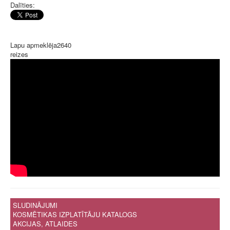
Dalīties:
Lapu apmeklēja
2640
reizes
SLUDINĀJUMI
KOSMĒTIKAS IZPLATĪTĀJU KATALOGS
AKCIJAS, ATLAIDES