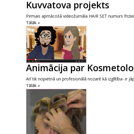
Kuvvatova projekts
Pirmais apmācošā videožurnāla HAIR SET numurs frizier
Tālāk »
Animācija par Kosmetoloģ
Arī tik nopietnā un profesionālā nozarē kā izglītība- ir jā
Tālāk »