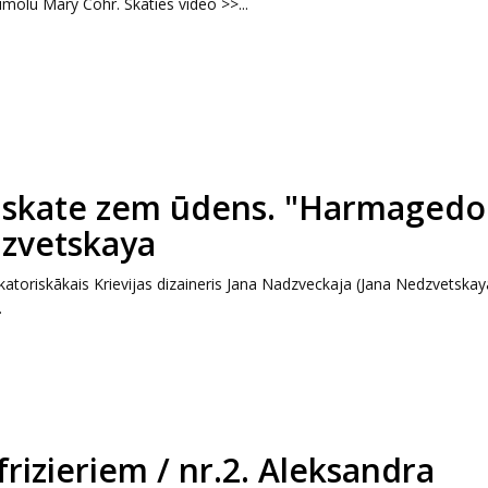
molu Mary Cohr. Skaties video >>...
 skate zem ūdens. "Harmagedo
dzvetskaya
atoriskākais Krievijas dizaineris Jana Nadzveckaja (Jana Nedzvetskay
.
frizieriem / nr.2. Aleksandra