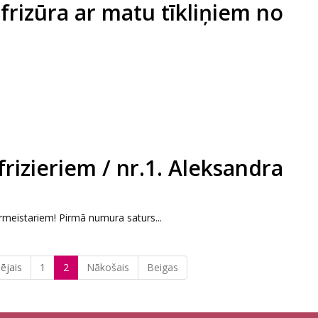
frizūra ar matu tīkliņiem no
frizieriem / nr.1. Aleksandra
meistariem! Pirmā numura saturs...
ējais
1
2
Nākošais
Beigas