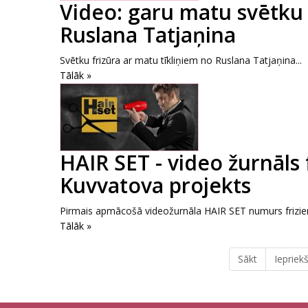
Video: garu matu svētku 
Ruslana Tatjaņina
Svētku frizūra ar matu tīkliņiem no Ruslana Tatjaņina...
Tālāk »
HAIR SET - video žurnāls 
Kuvvatova projekts
Pirmais apmācošā videožurnāla HAIR SET numurs frizier
Tālāk »
Sākt
Iepriekš