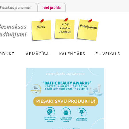
Piesakies jaunumiem
Ieiet profilā
ODUKTI
APMĀCĪBA
KALENDĀRS
E - VEIKALS