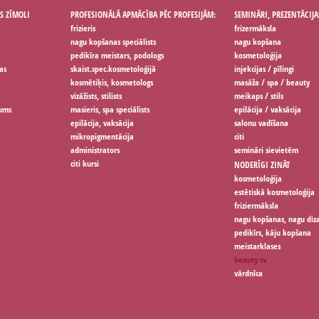
S ZĪMOLI
PROFESIONĀLĀ APMĀCĪBA PĒC PROFESIJĀM:
SEMINĀRI, PREZENTĀCIJA
frizieris
frizermāksla
nagu kopšanas speciālists
nagu kopšana
pedikīra meistars, podologs
kosmetoloģija
as
skaist.spec.kosmetoloģijā
injekcijas / pīlingi
kosmētiķis, kosmetologs
masāža / spa / beauty
vizāžists, stilists
meikaps / stils
jums
masieris, spa speciālists
epilācija / vaksācija
epilācija, vaksācija
salonu vadīšana
mikropigmentācija
citi
administrators
semināri sievietēm
citi kursi
NODERĪGI ZINĀT
kosmetoloģija
estētiskā kosmetoloģija
friziermāksla
nagu kopšanas, nagu diz
pedikīrs, kāju kopšana
meistarklases
beauty tv
vārdnīca