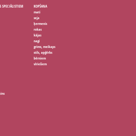
S SPECIĀLISTIEM
KOPŠANA
mati
seja
ķermenis
rokas
kājas
nagi
grims, meikaps
stils, apģērbs
bērniem
vīriešiem
ains