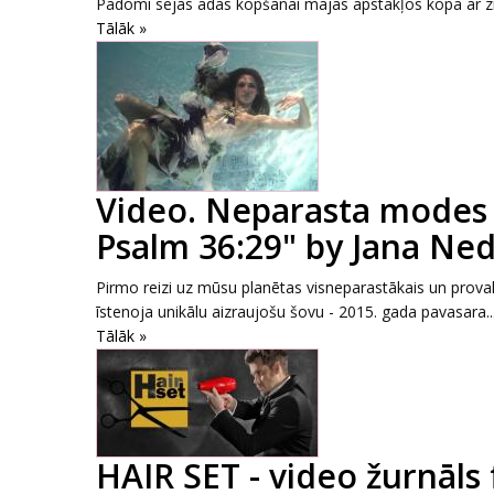
Padomi sejas ādas kopšanai mājas apstākļos kopā ar zī
Tālāk »
Video. Neparasta modes
Psalm 36:29" by Jana Ne
Pirmo reizi uz mūsu planētas visneparastākais un provak
īstenoja unikālu aizraujošu šovu - 2015. gada pavasara..
Tālāk »
HAIR SET - video žurnāls 