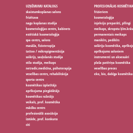
UZŅĒMUMU KATALOGS
PROFESIONĀLAS KOSMĒTIKA
skaistumkopšanas salons
frizieriem
frizētava
kosmetoloģija
nagu kopšanas studija
injekciju preparāti, pīlingi
kosmetoloģijas centrs, kabinets
meikaps, skropstu ķīm.krās
estētiskā kosmetoloģija
permanentais meikaps
spa centrs, salons
manikīrs, pedikīrs
masāža, fizioterapija
solāriju kosmētika, aprīko
tattoo / mikropigmentācija
aprīkojums saloniem
solārijs, sauļošanās studija
instrumenti un aksesuāri
stila studija, meikaps
plaša patēriņa kosmētika
netradic.medicīna, psihoterapija
veselības preces
veselības centrs, rehabilitācija
eko, bio, dabīga kosmētika
sporta centrs
kosmētikas izplatītājs
aprīkojuma piegādātājs
kosmētikas ražotājs
veikals, prof. kosmētika
mācību centrs
profesionālā asociācija
izstāde, prof. konkurss
citi