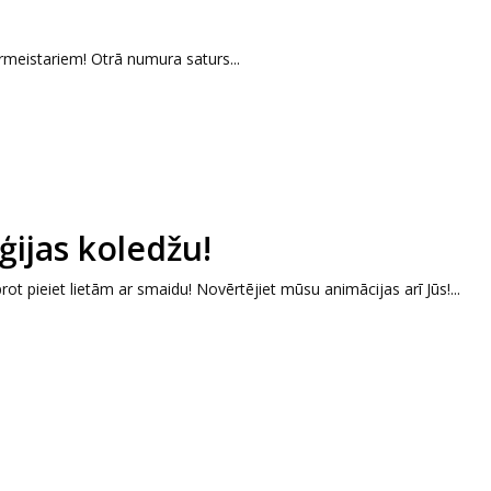
meistariem! Otrā numura saturs...
ijas koledžu!
prot pieiet lietām ar smaidu! Novērtējiet mūsu animācijas arī Jūs!...