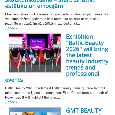
estētiku un emocijām
Mūsdienu skaistumkopšanas nozare piedzīvo straujas pārmaiņas. Ja
vēl pirms dažiem gadiem tā lielā mērā tika saistīta ar estētisku
rezultātu un vizuālām pārvērtībām, tad šodien skai...
Далее »
Exhibition
"Baltic Beauty
2026" will bring
the latest
beauty industry
trends and
professional
events
Baltic Beauty 2026, the largest Baltic beauty industry trade fair, will
take place at the Ķīpsala International Expo Centre from 6th to 8th of
November. It will highlight the lates...
Далее »
GMT BEAUTY