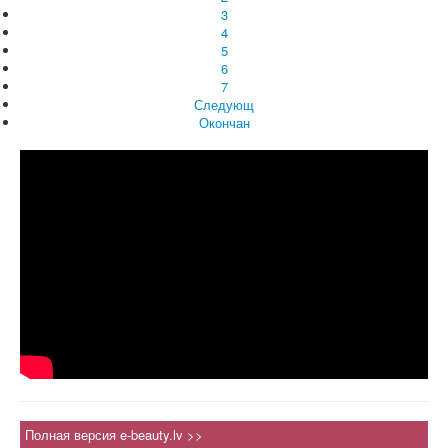
3
4
5
6
7
Следующ
Окончан
Полная версия e-beauty.lv >>