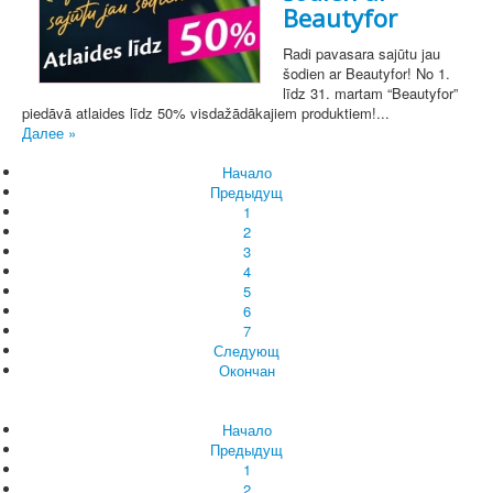
Beautyfor
Radi pavasara sajūtu jau
šodien ar Beautyfor! No 1.
līdz 31. martam “Beautyfor”
piedāvā atlaides līdz 50% visdažādākajiem produktiem!...
Далее »
Начало
Предыдущ
1
2
3
4
5
6
7
Следующ
Окончан
Начало
Предыдущ
1
2