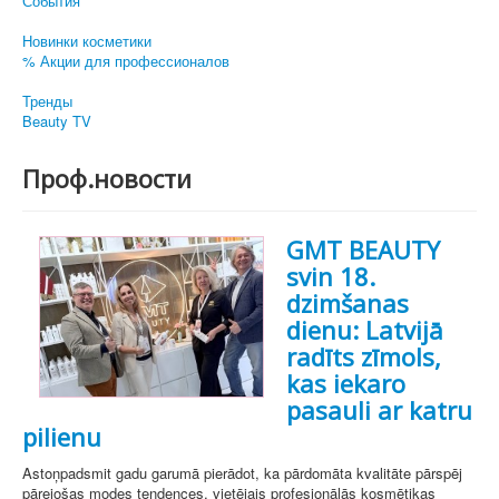
События
Новинки косметики
% Акции для профессионалов
Тренды
Beauty TV
Проф.новости
GMT BEAUTY
svin 18.
dzimšanas
dienu: Latvijā
radīts zīmols,
kas iekaro
pasauli ar katru
pilienu
Astoņpadsmit gadu garumā pierādot, ka pārdomāta kvalitāte pārspēj
pārejošas modes tendences, vietējais profesionālās kosmētikas