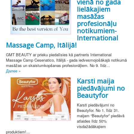
vienā no gada
lielākajiem
masāžas
profesionāļu
notikumiem-
International
Massage Camp, Itālijā!
GMT BEAUTY ar prieku piedalīsies kā partneris International
Massage Camp Cesenatico, Itālijā - gada iedvesmojošākajā notikumā
masāžas un skaistumkopšanas profesionāļiem. No 9. līdz...
Далее »
Karsti maija
piedāvājumi no
Beautyfor
Karsti piedāvājumi no
Beautyfor. No 1. līdz 31.
maijam “Beautyfor” piedāvā
atlaides līdz 50%
visdažādākajiem
produktiem!...