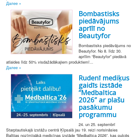
Далее »
Bombastisks
piedāvājums
aprīlī no
Beautyfor
Bombastisks piedāvājums no
Beautyfor. No 8. līdz 30.
aprīlim “Beautyfor” piedāvā
atlaides līdz 50% visdažādākajiem produktiem!...
Далее »
Rudenī mediķus
gaidīs izstāde
“Medbaltica
2026” ar plašu
pasākumu
programmu
24. un 25. septembrī
Starptautiskajā izstāžu centrā Ķīpsalā jau 19. reizi norisināsies
Baltijas nozīmīgākā medicīnas izstāde “Medbaltica 2026”, kas pulcēs