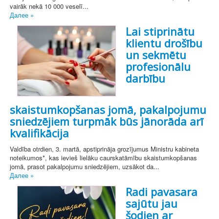
vairāk nekā 10 000 veselī...
Далее »
Lai stiprinātu
klientu drošību
un sekmētu
profesionālu
darbību
skaistumkopšanas jomā, pakalpojumu
sniedzējiem turpmāk būs jānorāda arī
kvalifikācija
Valdība otrdien, 3. martā, apstiprināja grozījumus Ministru kabineta
noteikumos*, kas ievieš lielāku caurskatāmību skaistumkopšanas
jomā, prasot pakalpojumu sniedzējiem, uzsākot da...
Далее »
Radi pavasara
sajūtu jau
šodien ar