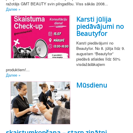
ražotājs GMT BEAUTY svin pilngadību. Viss sākās 2008...
Далее »
Karsti jūlija
piedāvājumi no
Beautyfor
Karsti piedāvājumi no
Beautyfor. No 8. jūlija līdz 9.
augustam “Beautyfor”
piedāvā atlaides līdz 50%
visdažādākajiem
produktiem!...
Далее »
Mūsdienu
skaistumkopšana – starp zinātni,