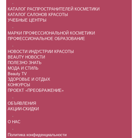
.
КАТАЛОГ РАСПРОСТРАНИТЕЛЕЙ КОСМЕТИКИ
КАТАЛОГ САЛОНОВ КРАСОТЫ
УЧЕБНЫЕ ЦЕНТРЫ
.
МАРКИ ПРОФЕССИОНАЛЬНОЙ КОСМЕТИКИ
ПРОФЕССИОНАЛЬНОЕ ОБРАЗОВАНИЕ
.
НОВОСТИ ИНДУСТРИИ КРАСОТЫ
BEAUTY НОВОСТИ
ПОЛЕЗНО ЗНАТЬ
МОДА И СТИЛЬ
Beauty TV
ЗДОРОВЬЕ И ОТДЫХ
КОНКУРСЫ
ПРОЕКТ «ПРЕОБРАЖЕНИЕ»
.
ОБЪЯВЛЕНИЯ
АКЦИИ-СКИДКИ
.
О НАС
.
Политика конфиденциальности