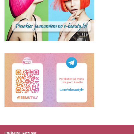
UZŅĒMUMU KATALOGS