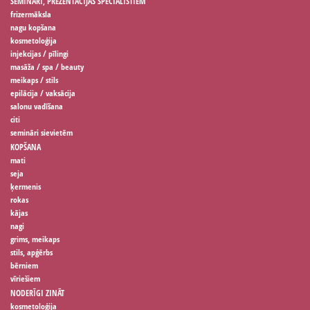
SEMINĀRI, PREZENTĀCIJAS SPECIĀLISTIEM
frizermāksla
nagu kopšana
kosmetoloģija
injekcijas / pīlingi
masāža / spa / beauty
meikaps / stils
epilācija / vaksācija
salonu vadīšana
citi
semināri sievietēm
KOPŠANA
mati
seja
ķermenis
rokas
kājas
nagi
grims, meikaps
stils, apģērbs
bērniem
vīriešiem
NODERĪGI ZINĀT
kosmetoloģija