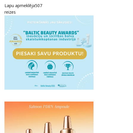
Lapu apmeklēja
507
reizes