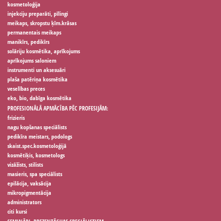
kosmetoloģija
injekciju preparāti, pīlingi
meikaps, skropstu ķīm.krāsas
permanentais meikaps
manikīrs, pedikīrs
solāriju kosmētika, aprīkojums
aprīkojums saloniem
instrumenti un aksesuāri
plaša patēriņa kosmētika
veselības preces
eko, bio, dabīga kosmētika
PROFESIONĀLĀ APMĀCĪBA PĒC PROFESIJĀM:
frizieris
nagu kopšanas speciālists
pedikīra meistars, podologs
skaist.spec.kosmetoloģijā
kosmētiķis, kosmetologs
vizāžists, stilists
masieris, spa speciālists
epilācija, vaksācija
mikropigmentācija
administrators
citi kursi