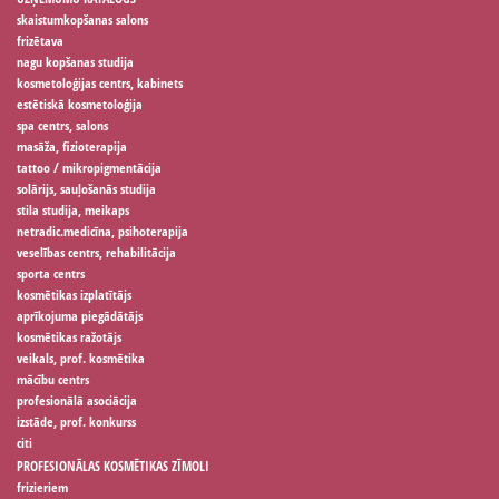
skaistumkopšanas salons
frizētava
nagu kopšanas studija
kosmetoloģijas centrs, kabinets
estētiskā kosmetoloģija
spa centrs, salons
masāža, fizioterapija
tattoo / mikropigmentācija
solārijs, sauļošanās studija
stila studija, meikaps
netradic.medicīna, psihoterapija
veselības centrs, rehabilitācija
sporta centrs
kosmētikas izplatītājs
aprīkojuma piegādātājs
kosmētikas ražotājs
veikals, prof. kosmētika
mācību centrs
profesionālā asociācija
izstāde, prof. konkurss
citi
PROFESIONĀLAS KOSMĒTIKAS ZĪMOLI
frizieriem