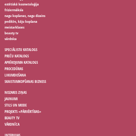
estētiskā kosmetoloģija
friziermāksla
nagu kopšanas, nagu dizains
pedikīrs, kāju kopšana
meistarklases
beauty tv
vārdnīca
SPECIĀLISTU KATALOGS
PREČU KATALOGS
APRĪKOJUMA KATALOGS
PROCEDŪRAS
LIKUMDOŠANA
SKAISTUMKOPŠANAS BIZNESS
NOZARES ZIŅAS
JAUNUMI
STILS UN MODE
PROJEKTS «PĀRVĒRTĪBAS»
BEAUTY TV
VĀRDNĪCA
INTERVIJAS