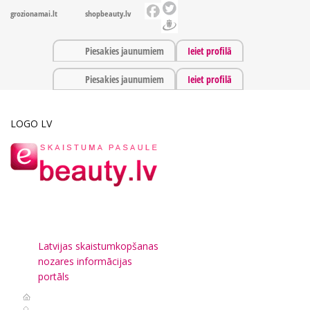
grozionamai.lt
shopbeauty.lv
Piesakies jaunumiem
Ieiet profilā
Piesakies jaunumiem
Ieiet profilā
LOGO LV
Latvijas skaistumkopšanas
nozares informācijas
portāls