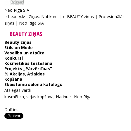
Neo Riga SIA
e-beauty.lv - Ziņas:
Notikumi
|
e-BEAUTY ziņas
|
Profesionālās
ziņas
|
Neo Riga SIA
BEAUTY ZIŅAS
Beauty ziņas
Stils un Mode
Veselība un atpūta
Konkursi
Kosmētikas testēšana
Projekts „Pārvērtības”
% Akcijas, Atlaides
Kopšana
Skaistumu salonu katalogs
Atslēgas vārdi:
kosmētika
,
sejas kopšana
,
Natinuel
,
Neo Riga
Dalīties: