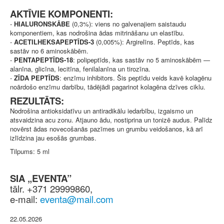
AKTĪVIE KOMPONENTI:
-
HIALURONSKĀBE
(0,3%): viens no galvenajiem saistaudu
komponentiem, kas nodrošina ādas mitrināšanu un elastību.
-
ACETILHEKSAPEPTĪDS-3
(0,005%): Argirelīns. Peptīds, kas
sastāv no 6 aminoskābēm.
-
PENTAPEPTĪDS-18
: polipeptīds, kas sastāv no 5 aminoskābēm —
alanīna, glicīna, lecitīna, fenilalanīna un tirozīna.
-
ZĪDA PEPTĪDS
: enzīmu inhibitors. Šis peptīdu veids kavē kolagēnu
noārdošo enzīmu darbību, tādējādi pagarinot kolagēna dzīves ciklu.
REZULTĀTS:
Nodrošina antioksidatīvu un antiradikālu iedarbību, izgaismo un
atsvaidzina acu zonu. Atjauno ādu, nostiprina un tonizē audus. Palīdz
novērst ādas novecošanās pazīmes un grumbu veidošanos, kā arī
izlīdzina jau esošās grumbas.
Tilpums: 5 ml
SIA „EVENTA”
tālr. +371 29999860,
e-mail:
22.05.2026