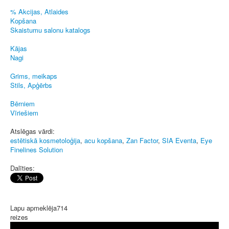
% Akcijas, Atlaides
Kopšana
Skaistumu salonu katalogs
Kājas
Nagi
Grims, meikaps
Stils, Apģērbs
Bērniem
Vīriešiem
Atslēgas vārdi:
estētiskā kosmetoloģija
,
acu kopšana
,
Zan Factor
,
SIA Eventa
,
Eye
Finelines Solution
Dalīties:
Lapu apmeklēja
714
reizes