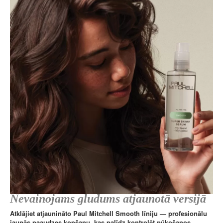
Nevainojams gludums atjaunotā versijā
Atklājiet atjaunināto Paul Mitchell Smooth līniju — profesionālu
jaunās paaudzes kopšanu, kas palīdz kontrolēt pūkošanos,