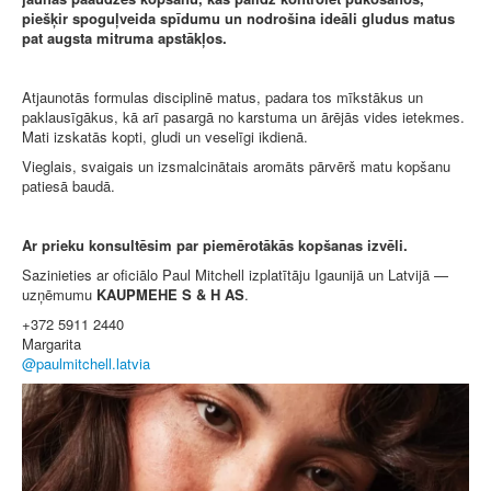
piešķir spoguļveida spīdumu un nodrošina ideāli gludus matus
pat augsta mitruma apstākļos.
Atjaunotās formulas disciplinē matus, padara tos mīkstākus un
paklausīgākus, kā arī pasargā no karstuma un ārējās vides ietekmes.
Mati izskatās kopti, gludi un veselīgi ikdienā.
Vieglais, svaigais un izsmalcinātais aromāts pārvērš matu kopšanu
patiesā baudā.
Ar prieku konsultēsim par piemērotākās kopšanas izvēli.
Sazinieties ar oficiālo Paul Mitchell izplatītāju Igaunijā un Latvijā —
uzņēmumu
KAUPMEHE S & H AS
.
+372 5911 2440
Margarita
@paulmitchell.latvia