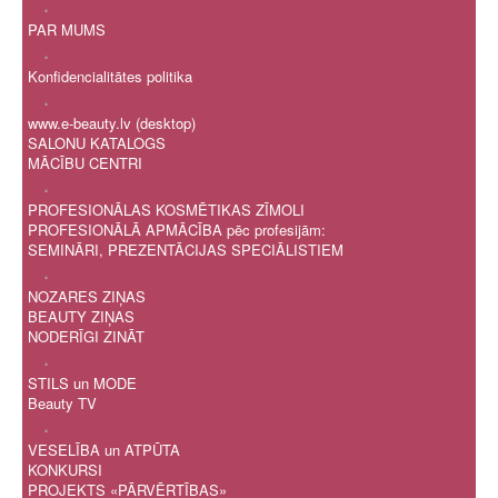
.
PAR MUMS
.
Konfidencialitātes politika
.
www.e-beauty.lv (desktop)
SALONU KATALOGS
MĀCĪBU CENTRI
.
PROFESIONĀLAS KOSMĒTIKAS ZĪMOLI
PROFESIONĀLĀ APMĀCĪBA pēc profesijām:
SEMINĀRI, PREZENTĀCIJAS SPECIĀLISTIEM
.
NOZARES ZIŅAS
BEAUTY ZIŅAS
NODERĪGI ZINĀT
.
STILS un MODE
Beauty TV
.
VESELĪBA un ATPŪTA
KONKURSI
PROJEKTS «PĀRVĒRTĪBAS»