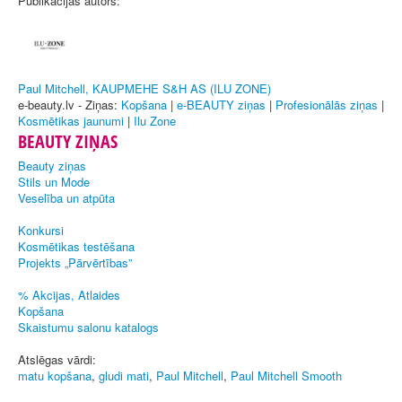
Publikācijas autors:
Paul Mitchell, KAUPMEHE S&H AS (ILU ZONE)
e-beauty.lv - Ziņas:
Kopšana
|
e-BEAUTY ziņas
|
Profesionālās ziņas
|
Kosmētikas jaunumi
|
Ilu Zone
BEAUTY ZIŅAS
Beauty ziņas
Stils un Mode
Veselība un atpūta
Konkursi
Kosmētikas testēšana
Projekts „Pārvērtības”
% Akcijas, Atlaides
Kopšana
Skaistumu salonu katalogs
Atslēgas vārdi:
matu kopšana
,
gludi mati
,
Paul Mitchell
,
Paul Mitchell Smooth