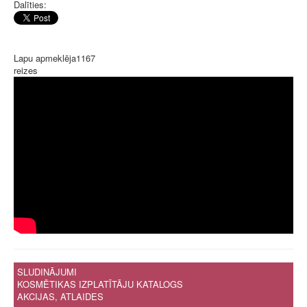
Dalīties:
Lapu apmeklēja
1167
reizes
SLUDINĀJUMI
KOSMĒTIKAS IZPLATĪTĀJU KATALOGS
AKCIJAS, ATLAIDES