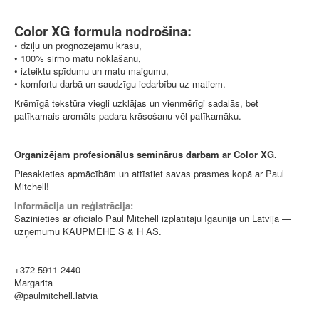
Color XG formula nodrošina:
• dziļu un prognozējamu krāsu,
• 100% sirmo matu noklāšanu,
• izteiktu spīdumu un matu maigumu,
• komfortu darbā un saudzīgu iedarbību uz matiem.
Krēmīgā tekstūra viegli uzklājas un vienmērīgi sadalās, bet
patīkamais aromāts padara krāsošanu vēl patīkamāku.
Organizējam profesionālus seminārus darbam ar Color XG.
Piesakieties apmācībām un attīstiet savas prasmes kopā ar Paul
Mitchell!
Informācija un reģistrācija:
Sazinieties ar oficiālo Paul Mitchell izplatītāju Igaunijā un Latvijā —
uzņēmumu KAUPMEHE S & H AS.
+372 5911 2440
Margarita
@paulmitchell.latvia