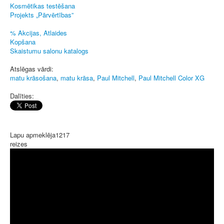
Kosmētikas testēšana
Projekts „Pārvērtības”
% Akcijas, Atlaides
Kopšana
Skaistumu salonu katalogs
Atslēgas vārdi:
matu krāsošana
,
matu krāsa
,
Paul Mitchell
,
Paul Mitchell Color XG
Dalīties:
Lapu apmeklēja
1217
reizes