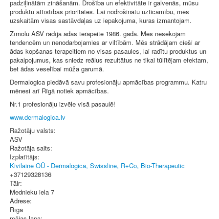
padziļinātām zināšanām. Drošība un efektivitāte ir galvenās, mūsu
produktu attīstības prioritātes. Lai nodrošinātu uzticamību, mēs
uzskaitām visas sastāvdaļas uz iepakojuma, kuras izmantojam.
Zīmolu ASV radīja ādas terapeite 1986. gadā. Mēs nesekojam
tendencēm un nenodarbojamies ar viltībām. Mēs strādājam cieši ar
ādas kopšanas terapeitiem no visas pasaules, lai radītu produktus un
pakalpojumus, kas sniedz reālus rezultātus ne tikai tūlītējam efektam,
bet ādas veselībai mūža garumā.
Dermalogica piedāvā savu profesionāļu apmācības programmu. Katru
mēnesi arī Rīgā notiek apmācības.
Nr.1 profesionāļu izvēle visā pasaulē!
www.dermalogica.lv
Ražotāju valsts:
ASV
Ražotāja saits:
Izplatītājs:
Kivilaine OÜ - Dermalogica, Swissline, R+Co, Bio-Therapeutic
+37129328136
Tālr:
Mednieku iela 7
Adrese:
Rīga
mājas lapa: