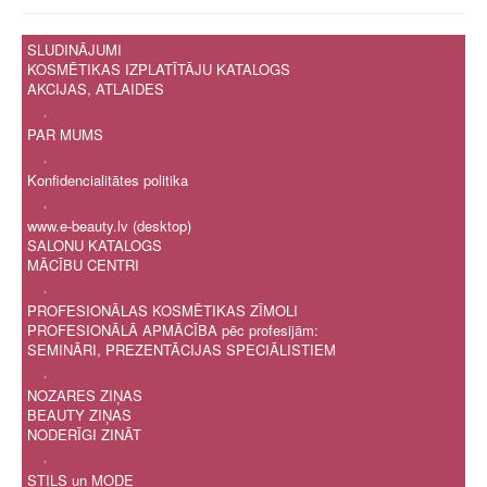
SLUDINĀJUMI
KOSMĒTIKAS IZPLATĪTĀJU KATALOGS
AKCIJAS, ATLAIDES
.
PAR MUMS
.
Konfidencialitātes politika
.
www.e-beauty.lv (desktop)
SALONU KATALOGS
MĀCĪBU CENTRI
.
PROFESIONĀLAS KOSMĒTIKAS ZĪMOLI
PROFESIONĀLĀ APMĀCĪBA pēc profesijām:
SEMINĀRI, PREZENTĀCIJAS SPECIĀLISTIEM
.
NOZARES ZIŅAS
BEAUTY ZIŅAS
NODERĪGI ZINĀT
.
STILS un MODE