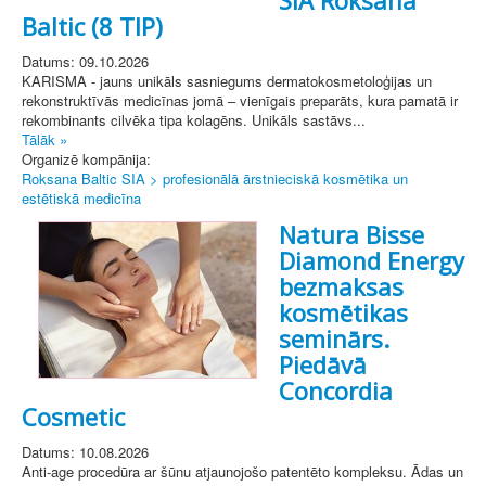
Baltic (8 TIP)
Datums: 09.10.2026
KARISMA - jauns unikāls sasniegums dermatokosmetoloģijas un
rekonstruktīvās medicīnas jomā – vienīgais preparāts, kura pamatā ir
rekombinants cilvēka tipa kolagēns. Unikāls sastāvs...
Tālāk »
Organizē kompānija:
Roksana Baltic SIA > profesionālā ārstnieciskā kosmētika un
estētiskā medicīna
Natura Bisse
Diamond Energy
bezmaksas
kosmētikas
seminārs.
Piedāvā
Concordia
Cosmetic
Datums: 10.08.2026
Anti-age procedūra ar šūnu atjaunojošo patentēto kompleksu. Ādas un