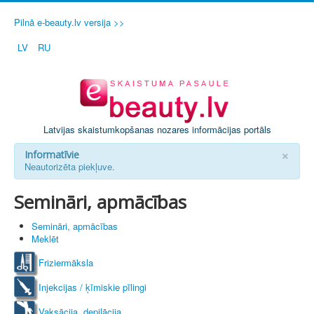
Pilnā e-beauty.lv versija >>
LV
RU
Latvijas skaistumkopšanas nozares informācijas portāls
×
Informatīvie
Neautorizēta piekļuve.
Semināri, apmācības
Semināri, apmācības
Meklēt
Friziermāksla
Injekcijas / ķīmiskie pīlingi
Vaksācija, depilācija