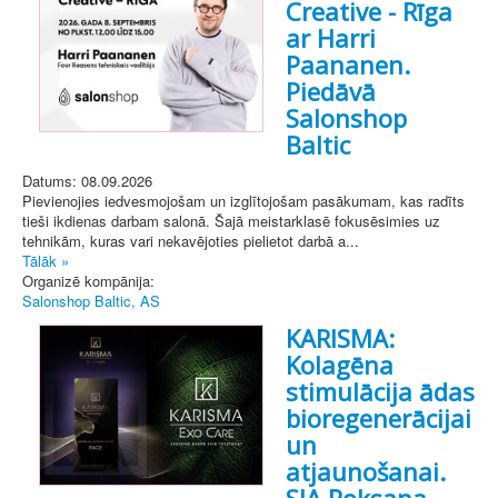
Creative - Rīga
ar Harri
Paananen.
Piedāvā
Salonshop
Baltic
Datums: 08.09.2026
Pievienojies iedvesmojošam un izglītojošam pasākumam, kas radīts
tieši ikdienas darbam salonā. Šajā meistarklasē fokusēsimies uz
tehnikām, kuras vari nekavējoties pielietot darbā a...
Tālāk »
Organizē kompānija:
Salonshop Baltic, AS
KARISMA:
Kolagēna
stimulācija ādas
bioregenerācijai
un
atjaunošanai.
SIA Roksana