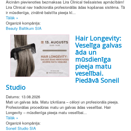
Aicinām pievienoties bezmaksas Lira Clinical tiešsaistes apmācībām!
Lira Clinical nav tradicionāla profesionālās ādas kopšanas sistēma. Tā
ir mūsdienīga, zinātnē balstīta pieeja kl...
Tālāk »
Organizē kompānija:
Beauty Baltikum SIA
Hair Longevity:
Veselīga galvas
āda un
mūsdienīga
pieeja matu
veselībai.
Piedāvā Soneil
Studio
Datums: 13.08.2026
Mati un galvas āda. Matu izkrišana – cēloņi un profesionāla pieeja.
Profesionālas procedūras matu un galvas ādas veselībai. Hair
Longevity – mūsdienīga pieeja matu veselībai...
Tālāk »
Organizē kompānija:
Soneil Studio SIA