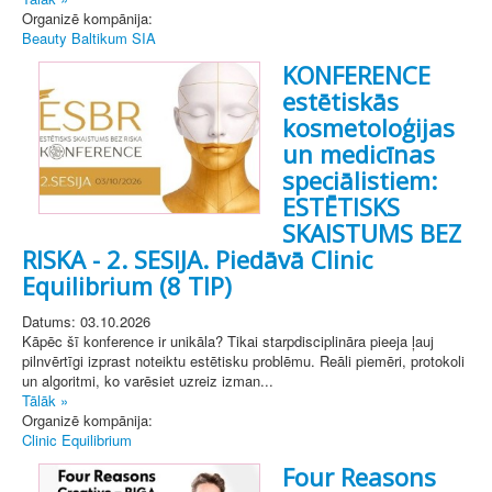
Organizē kompānija:
Beauty Baltikum SIA
KONFERENCE
estētiskās
kosmetoloģijas
un medicīnas
speciālistiem:
ESTĒTISKS
SKAISTUMS BEZ
RISKA - 2. SESIJA. Piedāvā Clinic
Equilibrium (8 TIP)
Datums: 03.10.2026
Kāpēc šī konference ir unikāla? Tikai starpdisciplināra pieeja ļauj
pilnvērtīgi izprast noteiktu estētisku problēmu. Reāli piemēri, protokoli
un algoritmi, ko varēsiet uzreiz izman...
Tālāk »
Organizē kompānija:
Clinic Equilibrium
Four Reasons