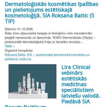
Dermatoloģiskās kosmētikas īpašības
un pielietojums estētiskajā
kosmetoloģijā. SIA Roksana Baltic (5
TIP)
Datums: 01.10.2026
Ādas šūnu atjaunojoša terapija ar bioloģisko vielu transdermālo
piegādi nanosomās un liposomās. KOKO Dermaviduals (Vācija) –
profesionālā dermatoloģiskā līnija uz lamelāro emulsiju...
Tālāk »
Organizē kompānija:
Roksana Baltic SIA > profesionālā ārstnieciskā kosmētika un
estētiskā medicīna
Lira Clinical
vebinārs
estētiskās
medicīnas
speciālistiem
latviešu valodā.
Piedāvā SIA
Beauty Baltikum