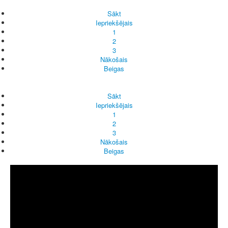
Sākt
Iepriekšējais
1
2
3
Nākošais
Beigas
Sākt
Iepriekšējais
1
2
3
Nākošais
Beigas