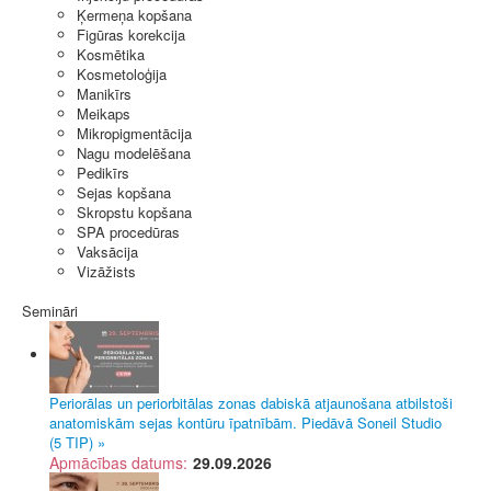
Ķermeņa kopšana
Figūras korekcija
Kosmētika
Kosmetoloģija
Manikīrs
Meikaps
Mikropigmentācija
Nagu modelēšana
Pedikīrs
Sejas kopšana
Skropstu kopšana
SPA procedūras
Vaksācija
Vizāžists
Semināri
Periorālas un periorbitālas zonas dabiskā atjaunošana atbilstoši
anatomiskām sejas kontūru īpatnībām. Piedāvā Soneil Studio
(5 TIP) »
Apmācības datums:
29.09.2026