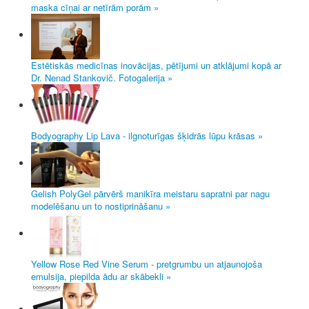
maska cīņai ar netīrām porām »
Estētiskās medicīnas inovācijas, pētījumi un atklājumi kopā ar
Dr. Nenad Stankovič. Fotogalerija »
Bodyography Lip Lava - ilgnoturīgas šķidrās lūpu krāsas »
Gelish PolyGel pārvērš manikīra meistaru sapratni par nagu
modelēšanu un to nostiprināšanu »
Yellow Rose Red Vine Serum - pretgrumbu un atjaunojoša
emulsija, piepilda ādu ar skābekli »