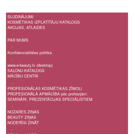
SLUDINĀJUMI
KOSMĒTIKAS IZPLATĪTĀJU KATALOGS
AKCIJAS, ATLAIDES
.
PAR MUMS
.
Konfidencialitātes politika
.
www.e-beauty.lv (desktop)
SALONU KATALOGS
MĀCĪBU CENTRI
.
PROFESIONĀLAS KOSMĒTIKAS ZĪMOLI
PROFESIONĀLĀ APMĀCĪBA pēc profesijām:
SEMINĀRI, PREZENTĀCIJAS SPECIĀLISTIEM
.
NOZARES ZIŅAS
BEAUTY ZIŅAS
NODERĪGI ZINĀT
.