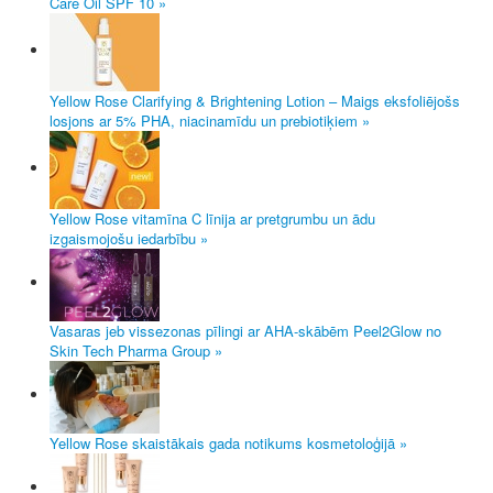
Care Oil SPF 10 »
Yellow Rose Clarifying & Brightening Lotion – Maigs eksfoliējošs
losjons ar 5% PHA, niacinamīdu un prebiotiķiem »
Yellow Rose vitamīna C līnija ar pretgrumbu un ādu
izgaismojošu iedarbību »
Vasaras jeb vissezonas pīlingi ar AHA-skābēm Peel2Glow no
Skin Tech Pharma Group »
Yellow Rose skaistākais gada notikums kosmetoloģijā »