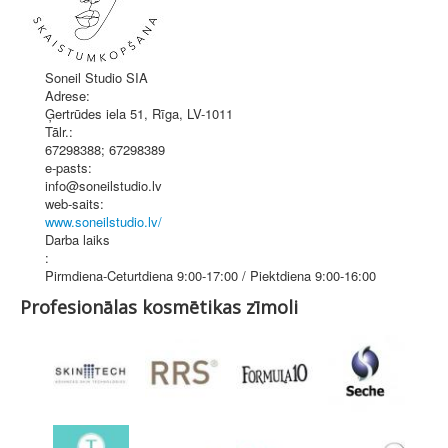
Soneil Studio SIA
Adrese:
Ģertrūdes iela 51
,
Rīga
, LV-1011
Tālr.:
67298388; 67298389
e-pasts:
info@soneilstudio.lv
web-saits:
www.soneilstudio.lv/
Darba laiks
:
Pirmdiena-Ceturtdiena 9:00-17:00 / Piektdiena 9:00-16:00
Profesionālas kosmētikas zīmoli