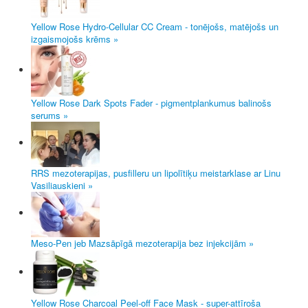
Yellow Rose Hydro-Cellular CC Cream - tonējošs, matējošs un
izgaismojošs krēms »
Yellow Rose Dark Spots Fader - pigmentplankumus balinošs
serums »
RRS mezoterapijas, pusfilleru un lipolītiķu meistarklase ar Linu
Vasiliauskieni »
Meso-Pen jeb Mazsāpīgā mezoterapija bez injekcijām »
Yellow Rose Charcoal Peel-off Face Mask - super-attīroša