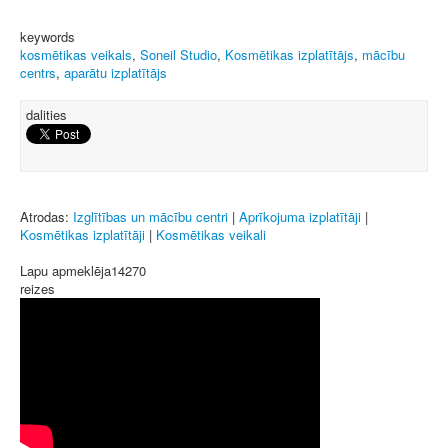
keywords
kosmētikas veikals
,
Soneil Studio
,
Kosmētikas izplatītājs
,
mācību
centrs
,
aparātu izplatītājs
dalities
Atrodas:
Izglītības un mācību centri
|
Aprīkojuma izplatītāji
|
Kosmētikas izplatītāji
|
Kosmētikas veikali
Lapu apmeklēja
14270
reizes