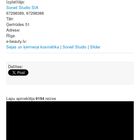
Izplatītājs:
Soneil Studio SIA
67298389, 67298388
Tālr:
Ģertrūdes 51
Adrese:
Rīga
e-beauty.lv:
Sejas un ķermeņa kosmētika
|
Soneil Studio
|
Slider
Dalīties:
Lapu apmeklēja
reizes
9194