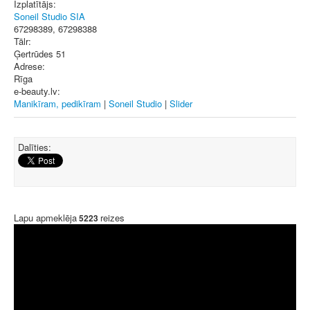
Izplatītājs:
Soneil Studio SIA
67298389, 67298388
Tālr:
Ģertrūdes 51
Adrese:
Rīga
e-beauty.lv:
Manikīram, pedikīram
|
Soneil Studio
|
Slider
Dalīties:
Lapu apmeklēja
reizes
5223