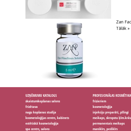
Zan Fac
Tālāk »
UZŅĒMUMU KATALOGS
PROFESIONĀLAS KOSMĒTIKA
skaistumkopšanas salons
frizieriem
frizētava
kosmetoloģija
nagu kopšanas studija
injekciju preparāti, pīlingi
kosmetoloģijas centrs, kabinets
meikaps, skropstu ķīm.krās
estētiskā kosmetoloģija
permanentais meikaps
spa centrs, salons
manikīrs, pedikīrs