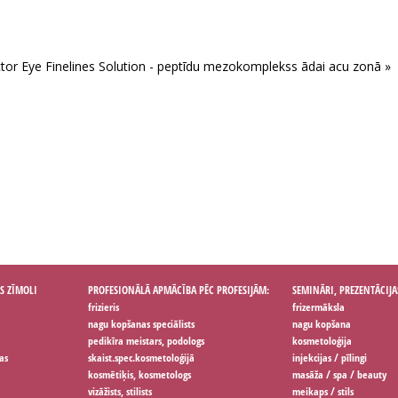
tor Eye Finelines Solution - peptīdu mezokomplekss ādai acu zonā »
S ZĪMOLI
PROFESIONĀLĀ APMĀCĪBA PĒC PROFESIJĀM:
SEMINĀRI, PREZENTĀCIJA
frizieris
frizermāksla
nagu kopšanas speciālists
nagu kopšana
pedikīra meistars, podologs
kosmetoloģija
as
skaist.spec.kosmetoloģijā
injekcijas / pīlingi
kosmētiķis, kosmetologs
masāža / spa / beauty
vizāžists, stilists
meikaps / stils