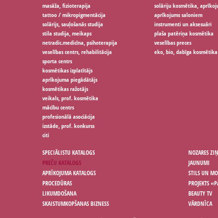
masāža, fizioterapija
solāriju kosmētika, aprīko
tattoo / mikropigmentācija
aprīkojums saloniem
solārijs, sauļošanās studija
instrumenti un aksesuāri
stila studija, meikaps
plaša patēriņa kosmētika
netradic.medicīna, psihoterapija
veselības preces
veselības centrs, rehabilitācija
eko, bio, dabīga kosmētika
sporta centrs
kosmētikas izplatītājs
aprīkojuma piegādātājs
kosmētikas ražotājs
veikals, prof. kosmētika
mācību centrs
profesionālā asociācija
izstāde, prof. konkurss
citi
SPECIĀLISTU KATALOGS
NOZARES ZI
PREČU KATALOGS
JAUNUMI
APRĪKOJUMA KATALOGS
STILS UN M
PROCEDŪRAS
PROJEKTS «P
LIKUMDOŠANA
BEAUTY TV
SKAISTUMKOPŠANAS BIZNESS
VĀRDNĪCA