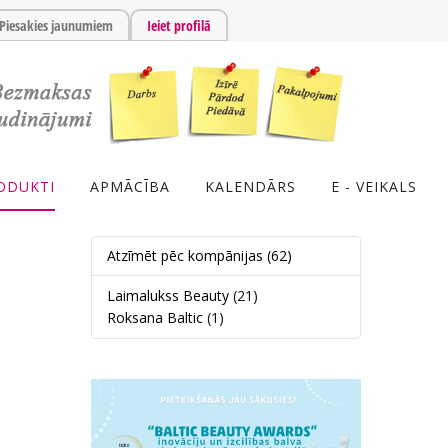
Piesakies jaunumiem
Ieiet profilā
ODUKTI
APMĀCĪBA
KALENDĀRS
E - VEIKALS
Atzīmēt pēc kompānijas
(62)
Laimalukss Beauty
(21)
Roksana Baltic
(1)