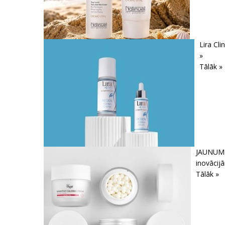
Lira Cl
»
Tālāk »
JAUNUMS!
inovācij
Tālāk »