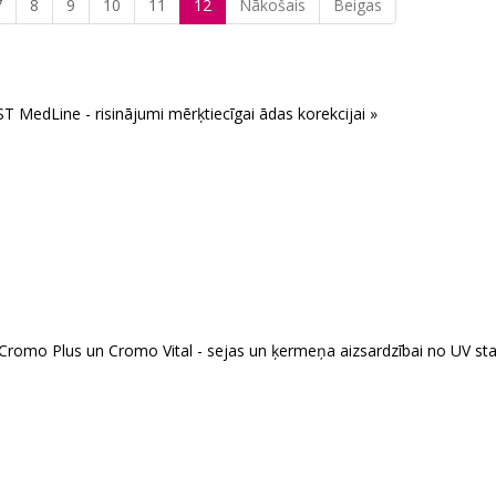
7
8
9
10
11
12
Nākošais
Beigas
T MedLine - risinājumi mērķtiecīgai ādas korekcijai »
 Cromo Plus un Cromo Vital - sejas un ķermeņa aizsardzībai no UV st