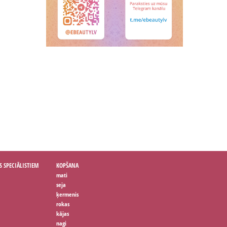
S SPECIĀLISTIEM
KOPŠANA
mati
seja
ķermenis
rokas
kājas
nagi