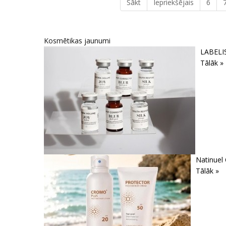
Sākt
Iepriekšējais
6
Kosmētikas jaunumi
LABELIS
Tālāk »
Natinuel
Tālāk »