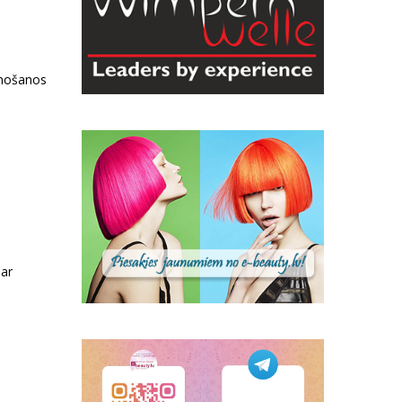
unošanos
 ar