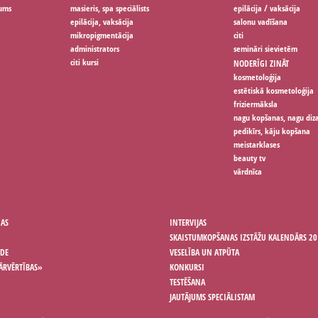
jums
masieris, spa speciālists
epilācija / vaksācija
epilācija, vaksācija
salonu vadīšana
mikropigmentācija
citi
administrators
semināri sievietēm
citi kursi
NODERĪGI ZINĀT
kosmetoloģija
estētiskā kosmetoloģija
friziermāksla
nagu kopšanas, nagu diz
pedikīrs, kāju kopšana
meistarklases
beauty tv
vārdnīca
ŅAS
INTERVIJAS
SKAISTUMKOPŠANAS IZSTĀŽU KALENDĀRS 20
ODE
VESELĪBA UN ATPŪTA
ĀRVĒRTĪBAS»
KONKURSI
TESTĒŠANA
JAUTĀJUMS SPECIĀLISTAM