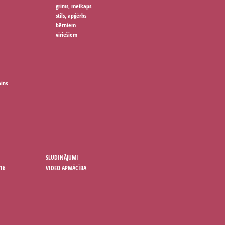
grims, meikaps
stils, apģērbs
bērniem
vīriešiem
ains
SLUDINĀJUMI
16
VIDEO APMĀCĪBA