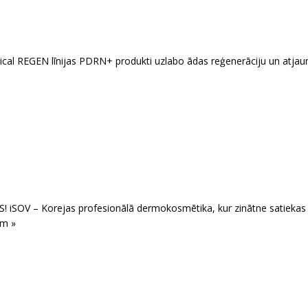
inical REGEN līnijas PDRN+ produkti uzlabo ādas reģenerāciju un atja
 iSOV – Korejas profesionālā dermokosmētika, kur zinātne satiekas
ām »