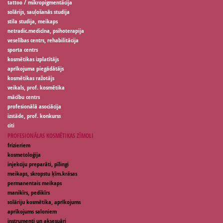
tattoo / mikropigmentācija
solārijs, sauļošanās studija
stila studija, meikaps
netradic.medicīna, psihoterapija
veselības centrs, rehabilitācija
sporta centrs
kosmētikas izplatītājs
aprīkojuma piegādātājs
kosmētikas ražotājs
veikals, prof. kosmētika
mācību centrs
profesionālā asociācija
izstāde, prof. konkurss
citi
PROFESIONĀLAS KOSMĒTIKAS ZĪMOLI
frizieriem
kosmetoloģija
injekciju preparāti, pīlingi
meikaps, skropstu ķīm.krāsas
permanentais meikaps
manikīrs, pedikīrs
solāriju kosmētika, aprīkojums
aprīkojums saloniem
instrumenti un aksesuāri