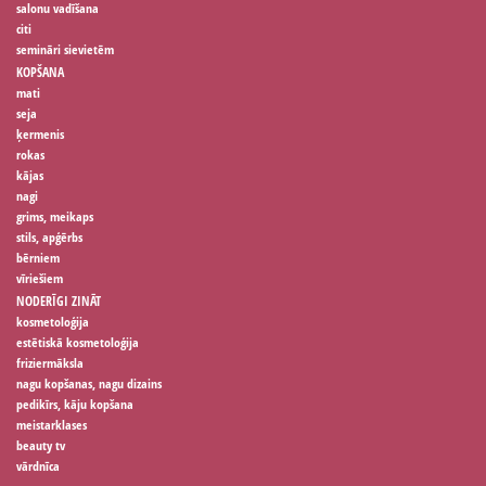
salonu vadīšana
citi
semināri sievietēm
KOPŠANA
mati
seja
ķermenis
rokas
kājas
nagi
grims, meikaps
stils, apģērbs
bērniem
vīriešiem
NODERĪGI ZINĀT
kosmetoloģija
estētiskā kosmetoloģija
friziermāksla
nagu kopšanas, nagu dizains
pedikīrs, kāju kopšana
meistarklases
beauty tv
vārdnīca