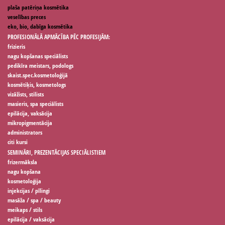
plaša patēriņa kosmētika
veselības preces
eko, bio, dabīga kosmētika
PROFESIONĀLĀ APMĀCĪBA PĒC PROFESIJĀM:
frizieris
nagu kopšanas speciālists
pedikīra meistars, podologs
skaist.spec.kosmetoloģijā
kosmētiķis, kosmetologs
vizāžists, stilists
masieris, spa speciālists
epilācija, vaksācija
mikropigmentācija
administrators
citi kursi
SEMINĀRI, PREZENTĀCIJAS SPECIĀLISTIEM
frizermāksla
nagu kopšana
kosmetoloģija
injekcijas / pīlingi
masāža / spa / beauty
meikaps / stils
epilācija / vaksācija