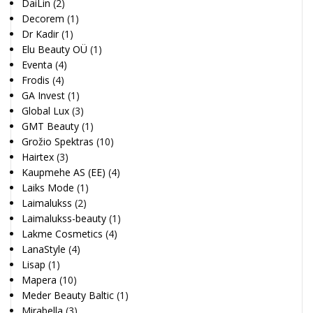
DaiLin
(2)
Decorem
(1)
Dr Kadir
(1)
Elu Beauty OÜ
(1)
Eventa
(4)
Frodis
(4)
GA Invest
(1)
Global Lux
(3)
GMT Beauty
(1)
Grožio Spektras
(10)
Hairtex
(3)
Kaupmehe AS (EE)
(4)
Laiks Mode
(1)
Laimalukss
(2)
Laimalukss-beauty
(1)
Lakme Cosmetics
(4)
LanaStyle
(4)
Lisap
(1)
Mapera
(10)
Meder Beauty Baltic
(1)
Mirabella
(3)