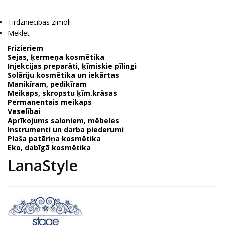
Tirdzniecības zīmoli
Meklēt
Frizieriem
Sejas, ķermeņa kosmētika
Injekcijas preparāti, ķīmiskie pīlingi
Solāriju kosmētika un iekārtas
Manikīram, pedikīram
Meikaps, skropstu ķīm.krāsas
Permanentais meikaps
Veselībai
Aprīkojums saloniem, mēbeles
Instrumenti un darba piederumi
Plaša patēriņa kosmētika
Eko, dabīgā kosmētika
LanaStyle