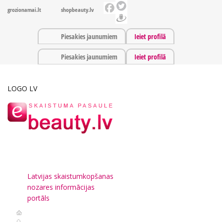
grozionamai.lt
shopbeauty.lv
Piesakies jaunumiem
Ieiet profilā
Piesakies jaunumiem
Ieiet profilā
LOGO LV
Latvijas skaistumkopšanas
nozares informācijas
portāls