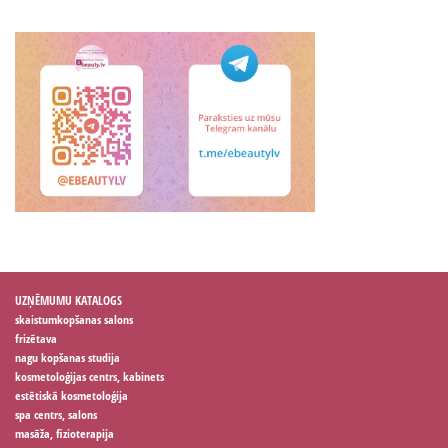
UZŅĒMUMU KATALOGS
skaistumkopšanas salons
frizētava
nagu kopšanas studija
kosmetoloģijas centrs, kabinets
estētiskā kosmetoloģija
spa centrs, salons
masāža, fizioterapija