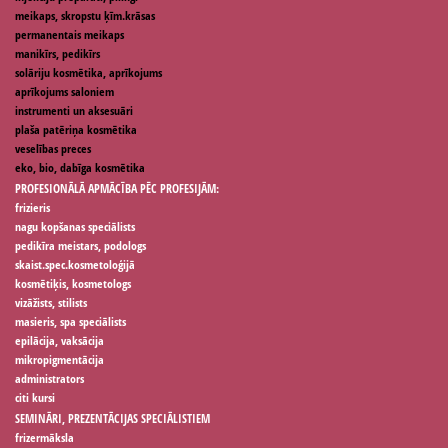
meikaps, skropstu ķīm.krāsas
permanentais meikaps
manikīrs, pedikīrs
solāriju kosmētika, aprīkojums
aprīkojums saloniem
instrumenti un aksesuāri
plaša patēriņa kosmētika
veselības preces
eko, bio, dabīga kosmētika
PROFESIONĀLĀ APMĀCĪBA PĒC PROFESIJĀM:
frizieris
nagu kopšanas speciālists
pedikīra meistars, podologs
skaist.spec.kosmetoloģijā
kosmētiķis, kosmetologs
vizāžists, stilists
masieris, spa speciālists
epilācija, vaksācija
mikropigmentācija
administrators
citi kursi
SEMINĀRI, PREZENTĀCIJAS SPECIĀLISTIEM
frizermāksla