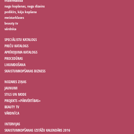
friziermāksla
nagu kopšanas, nagu dizains
pedikīrs, kāju kopšana
meistarklases
beauty tv
vārdnīca
SPECIĀLISTU KATALOGS
PREČU KATALOGS
APRĪKOJUMA KATALOGS
PROCEDŪRAS
LIKUMDOŠANA
SKAISTUMKOPŠANAS BIZNESS
NOZARES ZIŅAS
JAUNUMI
STILS UN MODE
PROJEKTS «PĀRVĒRTĪBAS»
BEAUTY TV
VĀRDNĪCA
INTERVIJAS
SKAISTUMKOPŠANAS IZSTĀŽU KALENDĀRS 2016