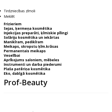
Tirdzniecības zīmoli
Meklēt
Frizieriem
Sejas, ķermeņa kosmētika
Injekcijas preparāti, ķīmiskie pīlingi
Solāriju kosmētika un iekārtas
Manikīram, pedikīram
Meikaps, skropstu ķīm.krāsas
Permanentais meikaps
Veselībai
Aprīkojums saloniem, mēbeles
Instrumenti un darba piederumi
Plaša patēriņa kosmētika
Eko, dabīgā kosmētika
Prof-Beauty