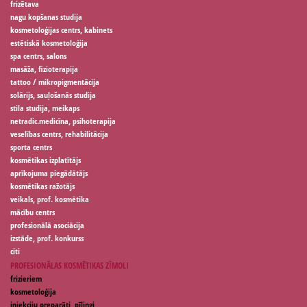
frizētava
nagu kopšanas studija
kosmetoloģijas centrs, kabinets
estētiskā kosmetoloģija
spa centrs, salons
masāža, fizioterapija
tattoo / mikropigmentācija
solārijs, sauļošanās studija
stila studija, meikaps
netradic.medicīna, psihoterapija
veselības centrs, rehabilitācija
sporta centrs
kosmētikas izplatītājs
aprīkojuma piegādātājs
kosmētikas ražotājs
veikals, prof. kosmētika
mācību centrs
profesionālā asociācija
izstāde, prof. konkurss
citi
PROFESIONĀLAS KOSMĒTIKAS ZĪMOLI
frizieriem
kosmetoloģija
injekciju preparāti, pīlingi