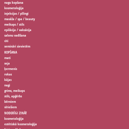
nagu kopšana
kosmetoloģija
injekcijas / pīlingi
masāža / spa / beauty
meikaps / stils
epilācija / vaksācija
salonu vadīšana
citi
semināri sievietēm
KOPŠANA
mati
seja
ķermenis
rokas
kājas
nagi
grims, meikaps
stils, apģērbs
bērniem
vīriešiem
NODERĪGI ZINĀT
kosmetoloģija
estētiskā kosmetoloģija