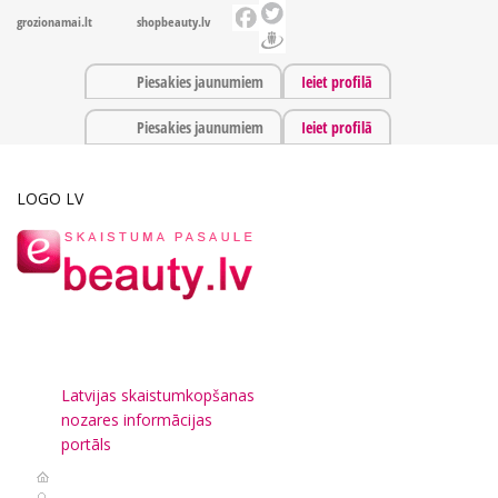
grozionamai.lt
shopbeauty.lv
Piesakies jaunumiem
Ieiet profilā
Piesakies jaunumiem
Ieiet profilā
LOGO LV
Latvijas skaistumkopšanas
nozares informācijas
portāls